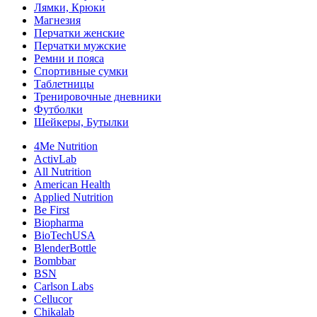
Лямки, Крюки
Магнезия
Перчатки женские
Перчатки мужские
Ремни и пояса
Спортивные сумки
Таблетницы
Тренировочные дневники
Футболки
Шейкеры, Бутылки
4Me Nutrition
ActivLab
All Nutrition
American Health
Applied Nutrition
Be First
Biopharma
BioTechUSA
BlenderBottle
Bombbar
BSN
Carlson Labs
Cellucor
Chikalab