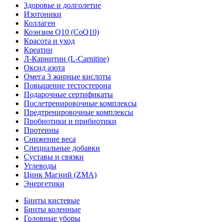
Здоровье и долголетие
Изотоники
Коллаген
Коэнзим Q10 (CoQ10)
Красота и уход
Креатин
Л-Карнитин (L-Сarnitine)
Оксид азота
Омега 3 жирные кислоты
Повышение тестостерона
Подарочные сертификаты
Послетренировочные комплексы
Предтренировочные комплексы
Пробиотики и прибиотики
Протеины
Снижение веса
Специальные добавки
Суставы и связки
Углеводы
Цинк Магний (ZMA)
Энергетики
Бинты кистевые
Бинты коленные
Головные уборы