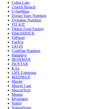
Cobra Labs
Crunch Brunch
CyberMass
Dorian Yates Nutrition
Dymatize Nutrition
FIT KIT
Fitness Food Factory
FitnesSHOCK
FitParad
FuelUp
GEON
GoldStar Nutrition
Himalaya
IRONMAN
ISOSTAR
KAL
LIFE Extension
MADMAX
Maxler
Muscle Care
MuscleTech
Mutant
Myprotein
Natrol
NaturalSupp