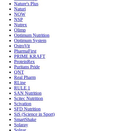
Nature's Plus
Naturi
NOW
NSP
Nutrex
Olimp
Optimum Nutrition
Optimum System
OstroVit
PharmaFirst
PRIME KRAFT
ProteinRex
Puritans Pride
QNT
Real Pharm
RLine
RULE 1
SAN Nutrition
Scitec Nutrition
Scivation
SFD Nutrition
SiS (Science in Sport)
SmartShake
Solaray
Solgar