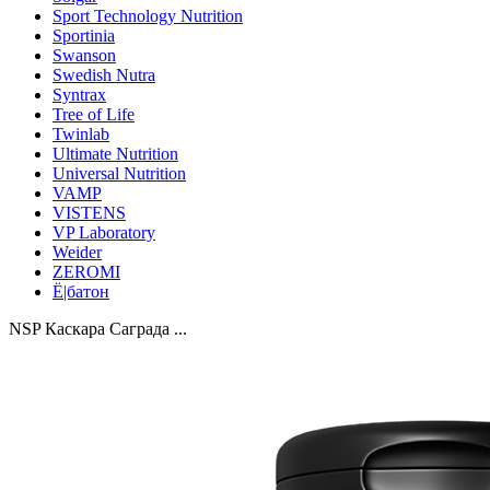
Sport Technology Nutrition
Sportinia
Swanson
Swedish Nutra
Syntrax
Tree of Life
Twinlab
Ultimate Nutrition
Universal Nutrition
VAMP
VISTENS
VP Laboratory
Weider
ZEROMI
Ё|батон
NSP Каскара Саграда ...