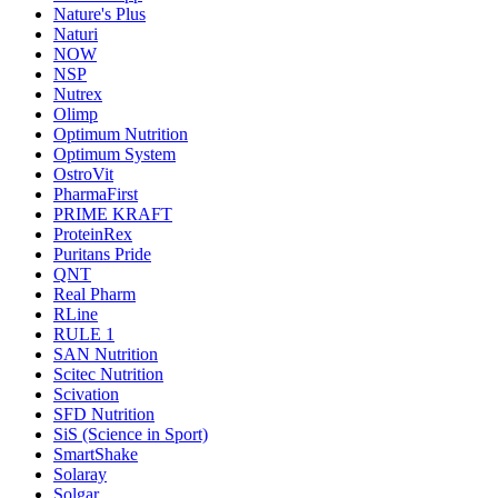
Nature's Plus
Naturi
NOW
NSP
Nutrex
Olimp
Optimum Nutrition
Optimum System
OstroVit
PharmaFirst
PRIME KRAFT
ProteinRex
Puritans Pride
QNT
Real Pharm
RLine
RULE 1
SAN Nutrition
Scitec Nutrition
Scivation
SFD Nutrition
SiS (Science in Sport)
SmartShake
Solaray
Solgar