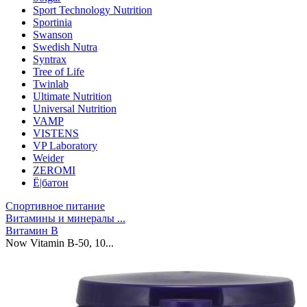
Sport Technology Nutrition
Sportinia
Swanson
Swedish Nutra
Syntrax
Tree of Life
Twinlab
Ultimate Nutrition
Universal Nutrition
VAMP
VISTENS
VP Laboratory
Weider
ZEROMI
Ё|батон
Спортивное питание
Витамины и минералы ...
Витамин B
Now Vitamin B-50, 10...