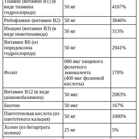
Тиамин (витамин B1) (в
виде тиамина
50 мг
4167%
гидрохлорида)
Рибофлавин (витамин B2)
50 мг
3846%
Ниацин (витамин B3) (в
50 мг
313%
виде никотинамида)
Витамин B6 (из
пиридоксина
50 мг
2941%
гидрохлорида)
680 мкг пищевого
фолатного
Фолат
эквивалента
170%
(400 мкг фолиевой
кислоты)
Витамин B12 (в виде
50 мкг
2083%
цианокобаламина)
Биотин
50 мкг
167%
Пантотеновая кислота (из
50 мг
1000%
пантотената кальция)
Холин (из битартрата
25 мг
5%
холина)