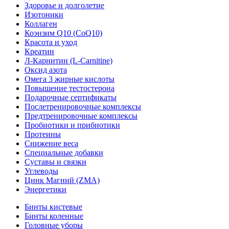
Здоровье и долголетие
Изотоники
Коллаген
Коэнзим Q10 (CoQ10)
Красота и уход
Креатин
Л-Карнитин (L-Сarnitine)
Оксид азота
Омега 3 жирные кислоты
Повышение тестостерона
Подарочные сертификаты
Послетренировочные комплексы
Предтренировочные комплексы
Пробиотики и прибиотики
Протеины
Снижение веса
Специальные добавки
Суставы и связки
Углеводы
Цинк Магний (ZMA)
Энергетики
Бинты кистевые
Бинты коленные
Головные уборы