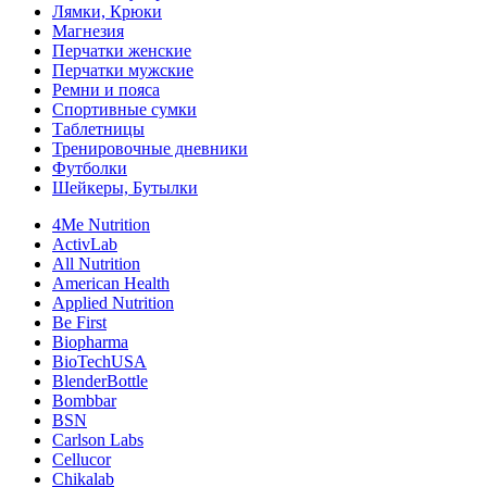
Лямки, Крюки
Магнезия
Перчатки женские
Перчатки мужские
Ремни и пояса
Спортивные сумки
Таблетницы
Тренировочные дневники
Футболки
Шейкеры, Бутылки
4Me Nutrition
ActivLab
All Nutrition
American Health
Applied Nutrition
Be First
Biopharma
BioTechUSA
BlenderBottle
Bombbar
BSN
Carlson Labs
Cellucor
Chikalab