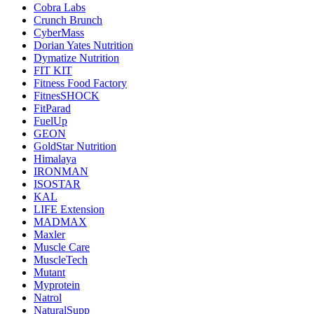
Cobra Labs
Crunch Brunch
CyberMass
Dorian Yates Nutrition
Dymatize Nutrition
FIT KIT
Fitness Food Factory
FitnesSHOCK
FitParad
FuelUp
GEON
GoldStar Nutrition
Himalaya
IRONMAN
ISOSTAR
KAL
LIFE Extension
MADMAX
Maxler
Muscle Care
MuscleTech
Mutant
Myprotein
Natrol
NaturalSupp