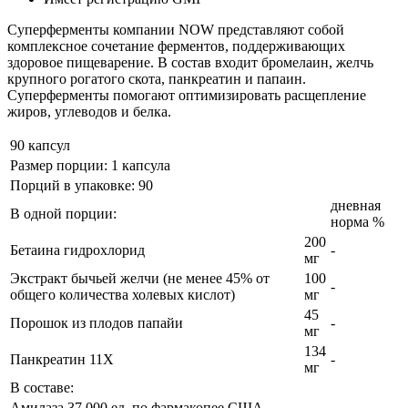
Суперферменты компании NOW представляют собой
комплексное сочетание ферментов, поддерживающих
здоровое пищеварение. В состав входит бромелаин, желчь
крупного рогатого скота, панкреатин и папаин.
Суперферменты помогают оптимизировать расщепление
жиров, углеводов и белка.
90 капсул
Размер порции: 1 капсула
Порций в упаковке: 90
дневная
В одной порции:
норма %
200
Бетаина гидрохлорид
-
мг
Экстракт бычьей желчи (не менее 45% от
100
-
общего количества холевых кислот)
мг
45
Порошок из плодов папайи
-
мг
134
Панкреатин 11X
-
мг
В составе:
Амилаза 37 000 ед. по фармакопее США