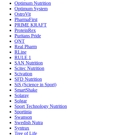
Optimum Nutrition
Optimum System
OstroVit
PharmaFirst
PRIME KRAFT
ProteinRex
Puritans Pride
QNT
Real Pharm
RLine
RULE 1
SAN Nutrition
Scitec Nutrition
Scivation
SFD Nutrition
SiS (Science in Sport)
SmartShake
Solaray
Solgar
Sport Technology Nutrition
Sportinia
Swanson
Swedish Nutra
Syntrax
Tree of Life