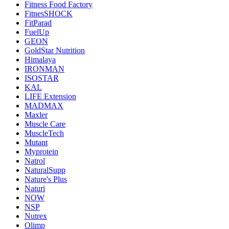
Fitness Food Factory
FitnesSHOCK
FitParad
FuelUp
GEON
GoldStar Nutrition
Himalaya
IRONMAN
ISOSTAR
KAL
LIFE Extension
MADMAX
Maxler
Muscle Care
MuscleTech
Mutant
Myprotein
Natrol
NaturalSupp
Nature's Plus
Naturi
NOW
NSP
Nutrex
Olimp