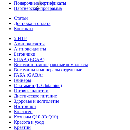
Подарочные сертификаты
Партнерская программа
Статьи
Доставка и оплата
Контакты
5-HTP
Аминокислоты
Антиоксиданты
Батончики
БЦАА (BCAA)
Витаминно-минеральные комплексы
Витамины и минералы отдельные
ГАБА (GABA)
Гейнеры
Глютамин (L-Glutamine)
Готовые напитки
Диетическое питание
Здоровье и долголетие
Изотоники
Коллаген
Коэнзим Q10 (CoQ10)
Красота и уход
Креатин