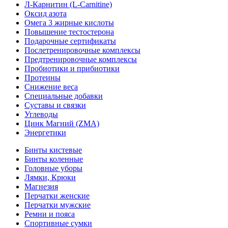
Л-Карнитин (L-Сarnitine)
Оксид азота
Омега 3 жирные кислоты
Повышение тестостерона
Подарочные сертификаты
Послетренировочные комплексы
Предтренировочные комплексы
Пробиотики и прибиотики
Протеины
Снижение веса
Специальные добавки
Суставы и связки
Углеводы
Цинк Магний (ZMA)
Энергетики
Бинты кистевые
Бинты коленные
Головные уборы
Лямки, Крюки
Магнезия
Перчатки женские
Перчатки мужские
Ремни и пояса
Спортивные сумки