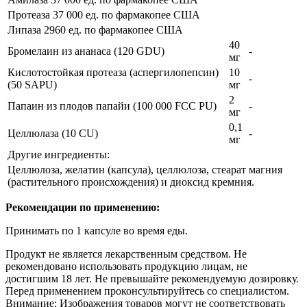
Протеаза 37 000 ед. по фармакопее США
Липаза 2960 ед. по фармакопее США
40
Бромелаин из ананаса (120 GDU)
-
мг
Кислотостойкая протеаза (аспергилопепсин)
10
-
(50 SAPU)
мг
2
Папаин из плодов папайи (100 000 FCC PU)
-
мг
0,1
Целлюлаза (10 CU)
-
мг
Другие ингредиенты:
Целлюлоза, желатин (капсула), целлюлоза, стеарат магния
(растительного происхождения) и диоксид кремния.
Рекомендации по применению:
Принимать по 1 капсуле во время еды.
Продукт не является лекарственным средством. Не
рекомендовано использовать продукцию лицам, не
достигшим 18 лет. Не превышайте рекомендуемую дозировку.
Перед применением проконсультируйтесь со специалистом.
Внимание: Изображения товаров могут не соответствовать