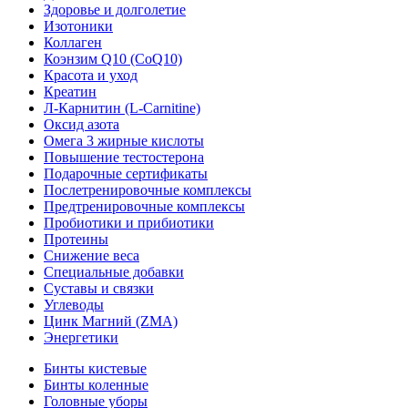
Здоровье и долголетие
Изотоники
Коллаген
Коэнзим Q10 (CoQ10)
Красота и уход
Креатин
Л-Карнитин (L-Сarnitine)
Оксид азота
Омега 3 жирные кислоты
Повышение тестостерона
Подарочные сертификаты
Послетренировочные комплексы
Предтренировочные комплексы
Пробиотики и прибиотики
Протеины
Снижение веса
Специальные добавки
Суставы и связки
Углеводы
Цинк Магний (ZMA)
Энергетики
Бинты кистевые
Бинты коленные
Головные уборы