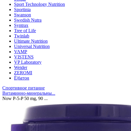
Sport Technology Nutrition
Sportinia
Swanson
Swedish Nutra
Syntrax
Tree of Life
Twinlab
Ultimate Nutrition
Universal Nutrition
VAMP
VISTENS
VP Laboratory
Weider
ZEROMI
Ё|батон
Спортивное питание
Витаминно-минеральны...
Now P-5-P 50 mg, 90 ...