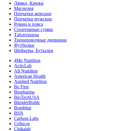
Лямки, Крюки
Магнезия
Перчатки женские
Перчатки мужские
Ремни и пояса
Спортивные сумки
Таблетницы
Тренировочные дневники
Футболки
Шейкеры, Бутылки
4Me Nutrition
ActivLab
All Nutrition
American Health
Applied Nutrition
Be First
Biopharma
BioTechUSA
BlenderBottle
Bombbar
BSN
Carlson Labs
Cellucor
Chikalab