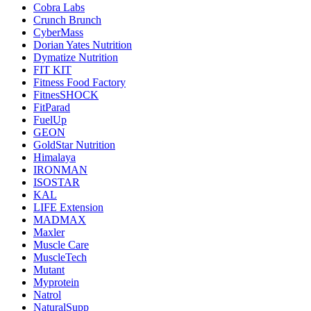
Cobra Labs
Crunch Brunch
CyberMass
Dorian Yates Nutrition
Dymatize Nutrition
FIT KIT
Fitness Food Factory
FitnesSHOCK
FitParad
FuelUp
GEON
GoldStar Nutrition
Himalaya
IRONMAN
ISOSTAR
KAL
LIFE Extension
MADMAX
Maxler
Muscle Care
MuscleTech
Mutant
Myprotein
Natrol
NaturalSupp