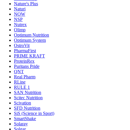
Nature's Plus
Naturi
NOW
NSP
Nutrex
Olimp
Optimum Nutrition
Optimum System
OstroVit
PharmaFirst
PRIME KRAFT
ProteinRex
Puritans Pride
QNT
Real Pharm
RLine
RULE 1
SAN Nutrition
Scitec Nutrition
Scivation
SFD Nutrition
SiS (Science in Sport)
SmartShake
Solaray
Solgar