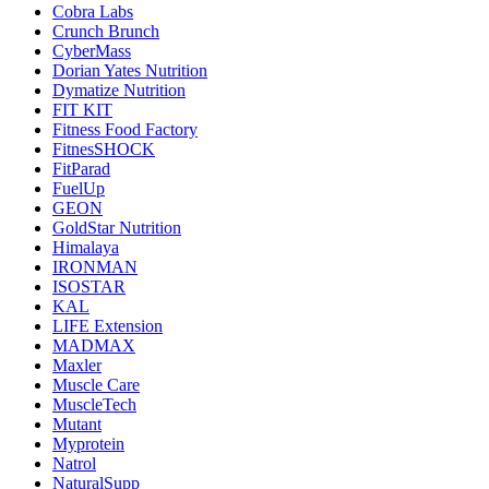
Cobra Labs
Crunch Brunch
CyberMass
Dorian Yates Nutrition
Dymatize Nutrition
FIT KIT
Fitness Food Factory
FitnesSHOCK
FitParad
FuelUp
GEON
GoldStar Nutrition
Himalaya
IRONMAN
ISOSTAR
KAL
LIFE Extension
MADMAX
Maxler
Muscle Care
MuscleTech
Mutant
Myprotein
Natrol
NaturalSupp