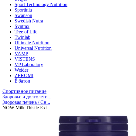
Sport Technology Nutrition
Sportinia
Swanson
Swedish Nutra
Syntrax
Tree of Life
Twinlab
Ultimate Nutrition
Universal Nutrition
VAMP
VISTENS
VP Laboratory
Weider
ZEROMI
Ё|батон
Спортивное питание
Здоровье и долголети...
Здоровая печень / Cн...
NOW Milk Thistle Ext...