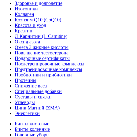
Здоровье и долголетие
Изотоники
Коллаген
Коэнзим Q10 (CoQ10)
Красота и уход
Креатин
Л-Карнитин (L-Сarnitine)
Оксид азота
Омега 3 жирные кислоты
Повышение тестостерона
Подарочные сертификаты
Послетренировочные комплексы
Предтренировочные комплексы
Пробиотики и прибиотики
Протеины
Снижение веса
Специальные добавки
Суставы и связки
Углеводы
Цинк Магний (ZMA)
Энергетики
Бинты кистевые
Бинты коленные
Головные уборы