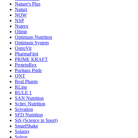
Nature's Plus
Naturi
NOW
NSP
Nutrex
Olimp
Optimum Nutrition
Optimum System
OstroVit
PharmaFirst
PRIME KRAFT
ProteinRex
Puritans Pride
QNT
Real Pharm
RLine
RULE 1
SAN Nutrition
Scitec Nutrition
Scivation
SFD Nutrition
SiS (Science in Sport)
SmartShake
Solaray
Solgar