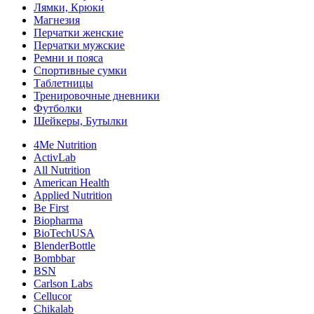
Лямки, Крюки
Магнезия
Перчатки женские
Перчатки мужские
Ремни и пояса
Спортивные сумки
Таблетницы
Тренировочные дневники
Футболки
Шейкеры, Бутылки
4Me Nutrition
ActivLab
All Nutrition
American Health
Applied Nutrition
Be First
Biopharma
BioTechUSA
BlenderBottle
Bombbar
BSN
Carlson Labs
Cellucor
Chikalab