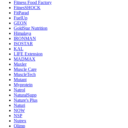
Fitness Food Factory
FitnesSHOCK
FitParad
FuelUp
GEON
GoldStar Nutrition
Himalaya
IRONMAN
ISOSTAR
KAL
LIFE Extension
MADMAX
Maxler
Muscle Care
MuscleTech
Mutant
Myprotein
Natrol
NaturalSupp
Nature's Plus
Naturi
NOW
NSP
Nutrex
Olimp