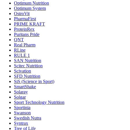
Optimum Nutrition
Optimum System
OstroVit
PharmaFirst
PRIME KRAFT
ProteinRex
Puritans Pride
QNT
Real Pharm
RLine
RULE 1
SAN Nutrition
Scitec Nutrition
Scivation
SFD Nutrition
SiS (Science in Sport)
SmartShake
Solaray
Solgar
Sport Technology Nutrition
Sportinia
Swanson
Swedish Nutra
Syntrax
Tree of Life