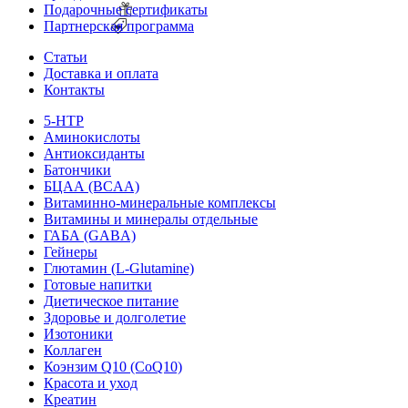
Подарочные сертификаты
Партнерская программа
Статьи
Доставка и оплата
Контакты
5-HTP
Аминокислоты
Антиоксиданты
Батончики
БЦАА (BCAA)
Витаминно-минеральные комплексы
Витамины и минералы отдельные
ГАБА (GABA)
Гейнеры
Глютамин (L-Glutamine)
Готовые напитки
Диетическое питание
Здоровье и долголетие
Изотоники
Коллаген
Коэнзим Q10 (CoQ10)
Красота и уход
Креатин