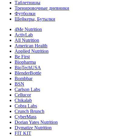
Таблетницы
Тренировочные дневники
Футболки
Шейкеры, Бутылки
4Me Nutrition
ActivLab
All Nutrition
American Health
Applied Nutrition
Be First
Biopharma
BioTechUSA
BlenderBottle
Bombbar
BSN
Carlson Labs
Cellucor
Chikalab
Cobra Labs
Crunch Brunch
CyberMass
Dorian Yates Nutrition
Dymatize Nutrition
FIT KIT