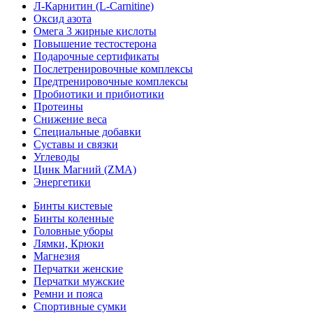
Л-Карнитин (L-Сarnitine)
Оксид азота
Омега 3 жирные кислоты
Повышение тестостерона
Подарочные сертификаты
Послетренировочные комплексы
Предтренировочные комплексы
Пробиотики и прибиотики
Протеины
Снижение веса
Специальные добавки
Суставы и связки
Углеводы
Цинк Магний (ZMA)
Энергетики
Бинты кистевые
Бинты коленные
Головные уборы
Лямки, Крюки
Магнезия
Перчатки женские
Перчатки мужские
Ремни и пояса
Спортивные сумки