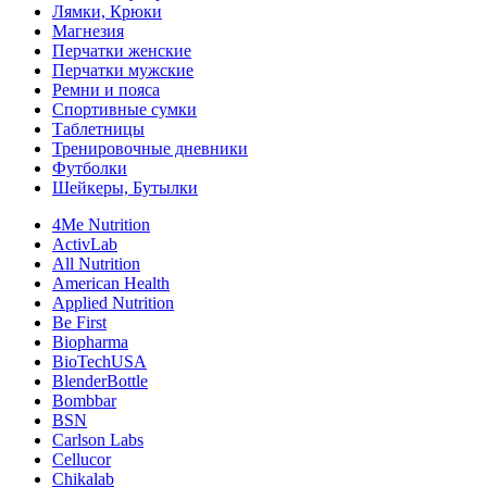
Лямки, Крюки
Магнезия
Перчатки женские
Перчатки мужские
Ремни и пояса
Спортивные сумки
Таблетницы
Тренировочные дневники
Футболки
Шейкеры, Бутылки
4Me Nutrition
ActivLab
All Nutrition
American Health
Applied Nutrition
Be First
Biopharma
BioTechUSA
BlenderBottle
Bombbar
BSN
Carlson Labs
Cellucor
Chikalab