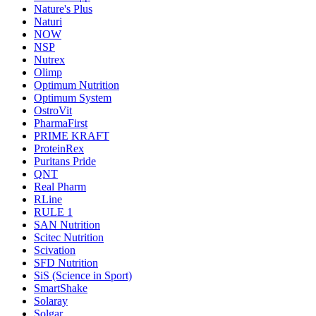
Nature's Plus
Naturi
NOW
NSP
Nutrex
Olimp
Optimum Nutrition
Optimum System
OstroVit
PharmaFirst
PRIME KRAFT
ProteinRex
Puritans Pride
QNT
Real Pharm
RLine
RULE 1
SAN Nutrition
Scitec Nutrition
Scivation
SFD Nutrition
SiS (Science in Sport)
SmartShake
Solaray
Solgar