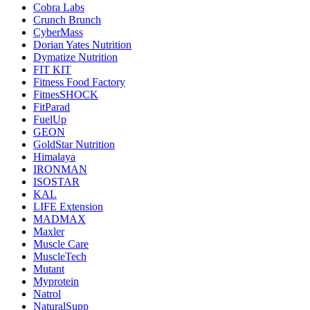
Cobra Labs
Crunch Brunch
CyberMass
Dorian Yates Nutrition
Dymatize Nutrition
FIT KIT
Fitness Food Factory
FitnesSHOCK
FitParad
FuelUp
GEON
GoldStar Nutrition
Himalaya
IRONMAN
ISOSTAR
KAL
LIFE Extension
MADMAX
Maxler
Muscle Care
MuscleTech
Mutant
Myprotein
Natrol
NaturalSupp