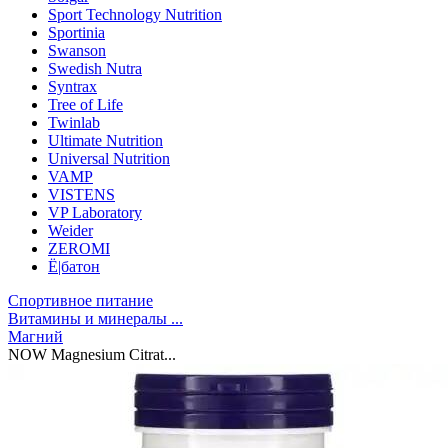
Sport Technology Nutrition
Sportinia
Swanson
Swedish Nutra
Syntrax
Tree of Life
Twinlab
Ultimate Nutrition
Universal Nutrition
VAMP
VISTENS
VP Laboratory
Weider
ZEROMI
Ё|батон
Спортивное питание
Витамины и минералы ...
Магний
NOW Magnesium Citrat...