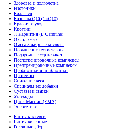
Здоровье и долголетие
Изотоники
Коллаген
Коэнзим Q10 (CoQ10)
Красота и уход
Креатин
Л-Карнитин (L-Сarnitine)
Оксид азота
Омега 3 жирные кислоты
Повышение тестостерона
Подарочные сертификаты
Послетренировочные комплексы
Предтренировочные комплексы
Пробиотики и прибиотики
Протеины
Снижение веса
Специальные добавки
Суставы и связки
Углеводы
Цинк Магний (ZMA)
Энергетики
Бинты кистевые
Бинты коленные
Головные уборы