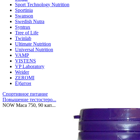
Sport Technology Nutrition
Sportinia
Swanson
Swedish Nutra
Syntrax
Tree of Life
Twinlab
Ultimate Nutrition
Universal Nutrition
VAMP
VISTENS
VP Laboratory
Weider
ZEROMI
Ё|батон
Спортивное питание
Повышение тестостеро...
NOW Maca 750, 90 кап...