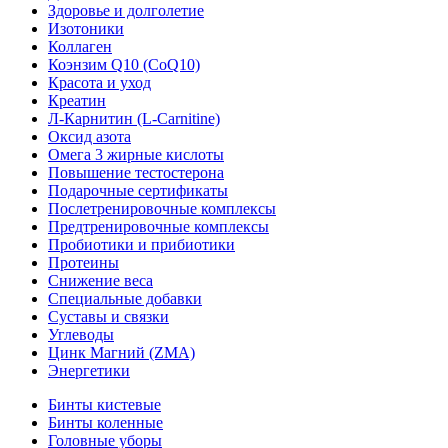
Здоровье и долголетие
Изотоники
Коллаген
Коэнзим Q10 (CoQ10)
Красота и уход
Креатин
Л-Карнитин (L-Сarnitine)
Оксид азота
Омега 3 жирные кислоты
Повышение тестостерона
Подарочные сертификаты
Послетренировочные комплексы
Предтренировочные комплексы
Пробиотики и прибиотики
Протеины
Снижение веса
Специальные добавки
Суставы и связки
Углеводы
Цинк Магний (ZMA)
Энергетики
Бинты кистевые
Бинты коленные
Головные уборы