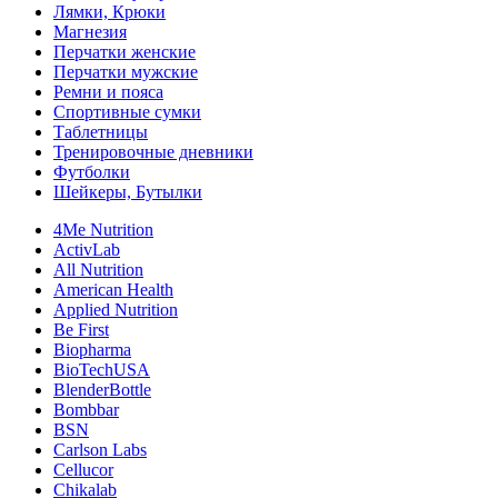
Лямки, Крюки
Магнезия
Перчатки женские
Перчатки мужские
Ремни и пояса
Спортивные сумки
Таблетницы
Тренировочные дневники
Футболки
Шейкеры, Бутылки
4Me Nutrition
ActivLab
All Nutrition
American Health
Applied Nutrition
Be First
Biopharma
BioTechUSA
BlenderBottle
Bombbar
BSN
Carlson Labs
Cellucor
Chikalab