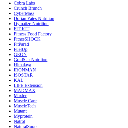
Cobra Labs
Crunch Brunch
CyberMass
Dorian Yates Nutrition
Dymatize Nutrition
FIT KIT
Fitness Food Factory
FitnesSHOCK
FitParad
FuelUp
GEON
GoldStar Nutrition
Himalaya
IRONMAN
ISOSTAR
KAL
LIFE Extension
MADMAX
Maxler
Muscle Care
MuscleTech
Mutant
Myprotein
Natrol
NaturalSupp