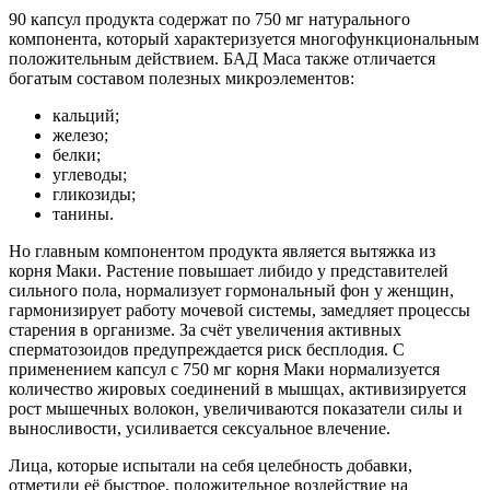
90 капсул продукта содержат по 750 мг натурального
компонента, который характеризуется многофункциональным
положительным действием. БАД Maca также отличается
богатым составом полезных микроэлементов:
кальций;
железо;
белки;
углеводы;
гликозиды;
танины.
Но главным компонентом продукта является вытяжка из
корня Маки. Растение повышает либидо у представителей
сильного пола, нормализует гормональный фон у женщин,
гармонизирует работу мочевой системы, замедляет процессы
старения в организме. За счёт увеличения активных
сперматозоидов предупреждается риск бесплодия. С
применением капсул с 750 мг корня Маки нормализуется
количество жировых соединений в мышцах, активизируется
рост мышечных волокон, увеличиваются показатели силы и
выносливости, усиливается сексуальное влечение.
Лица, которые испытали на себя целебность добавки,
отметили её быстрое, положительное воздействие на