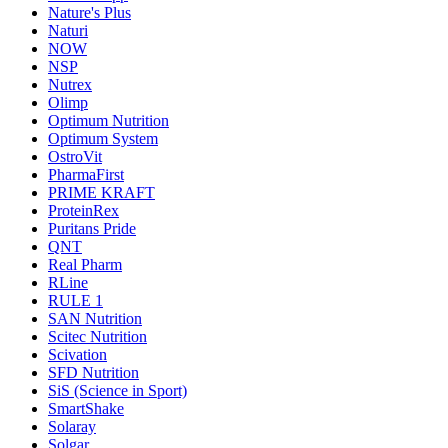
Nature's Plus
Naturi
NOW
NSP
Nutrex
Olimp
Optimum Nutrition
Optimum System
OstroVit
PharmaFirst
PRIME KRAFT
ProteinRex
Puritans Pride
QNT
Real Pharm
RLine
RULE 1
SAN Nutrition
Scitec Nutrition
Scivation
SFD Nutrition
SiS (Science in Sport)
SmartShake
Solaray
Solgar