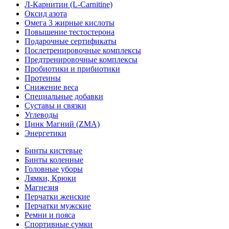
Л-Карнитин (L-Сarnitine)
Оксид азота
Омега 3 жирные кислоты
Повышение тестостерона
Подарочные сертификаты
Послетренировочные комплексы
Предтренировочные комплексы
Пробиотики и прибиотики
Протеины
Снижение веса
Специальные добавки
Суставы и связки
Углеводы
Цинк Магний (ZMA)
Энергетики
Бинты кистевые
Бинты коленные
Головные уборы
Лямки, Крюки
Магнезия
Перчатки женские
Перчатки мужские
Ремни и пояса
Спортивные сумки