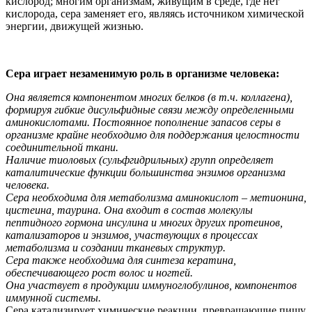
кислород; многим организмам, живущим в среде, где нет
кислорода, сера заменяет его, являясь источником химической
энергии, движущей жизнью.
Сера играет незаменимую роль в организме человека:
Она является компонентом многих белков (в т.ч. коллагена),
формируя гибкие дисульфидные связи между определенными
аминокислотами. Постоянное пополнение запасов серы в
организме крайне необходимо для поддержания целостности
соединительной ткани.
Наличие тиоловых (сульфгидрильных) групп определяет
каталитические функции большинства энзимов организма
человека.
Сера необходима для метаболизма аминокислот – метионина,
цистеина, таурина. Она входит в состав молекулы
пептидного гормона инсулина и многих других протеинов,
катализаторов и энзимов, участвующих в процессах
метаболизма и создании тканевых структур.
Сера также необходима для синтеза кератина,
обеспечивающего рост волос и ногтей.
Она участвует в продукции иммуноглобулинов, компонентов
иммунной системы.
Сера катализирует химические реакции, превращающие пищу