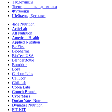
Таблетницы
Тренировочные дневники
Футболки
Шейкеры, Бутылки
4Me Nutrition
ActivLab
All Nutrition
American Health
Applied Nutrition
Be First
Biopharma
BioTechUSA
BlenderBottle
Bombbar
BSN
Carlson Labs
Cellucor
Chikalab
Cobra Labs
Crunch Brunch
CyberMass
Dorian Yates Nutrition
Dymatize Nutrition
FIT KIT