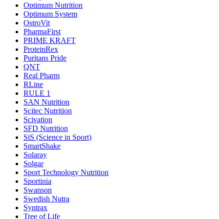
Optimum Nutrition
Optimum System
OstroVit
PharmaFirst
PRIME KRAFT
ProteinRex
Puritans Pride
QNT
Real Pharm
RLine
RULE 1
SAN Nutrition
Scitec Nutrition
Scivation
SFD Nutrition
SiS (Science in Sport)
SmartShake
Solaray
Solgar
Sport Technology Nutrition
Sportinia
Swanson
Swedish Nutra
Syntrax
Tree of Life