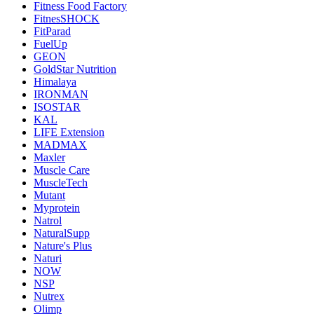
Fitness Food Factory
FitnesSHOCK
FitParad
FuelUp
GEON
GoldStar Nutrition
Himalaya
IRONMAN
ISOSTAR
KAL
LIFE Extension
MADMAX
Maxler
Muscle Care
MuscleTech
Mutant
Myprotein
Natrol
NaturalSupp
Nature's Plus
Naturi
NOW
NSP
Nutrex
Olimp