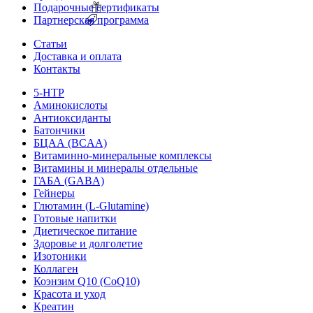
Подарочные сертификаты
Партнерская программа
Статьи
Доставка и оплата
Контакты
5-HTP
Аминокислоты
Антиоксиданты
Батончики
БЦАА (BCAA)
Витаминно-минеральные комплексы
Витамины и минералы отдельные
ГАБА (GABA)
Гейнеры
Глютамин (L-Glutamine)
Готовые напитки
Диетическое питание
Здоровье и долголетие
Изотоники
Коллаген
Коэнзим Q10 (CoQ10)
Красота и уход
Креатин