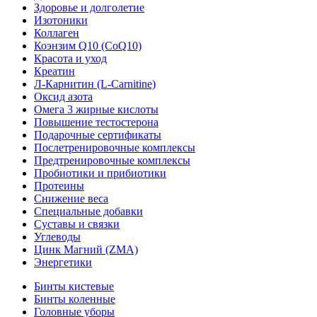
Здоровье и долголетие
Изотоники
Коллаген
Коэнзим Q10 (CoQ10)
Красота и уход
Креатин
Л-Карнитин (L-Сarnitine)
Оксид азота
Омега 3 жирные кислоты
Повышение тестостерона
Подарочные сертификаты
Послетренировочные комплексы
Предтренировочные комплексы
Пробиотики и прибиотики
Протеины
Снижение веса
Специальные добавки
Суставы и связки
Углеводы
Цинк Магний (ZMA)
Энергетики
Бинты кистевые
Бинты коленные
Головные уборы