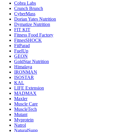
Cobra Labs
Crunch Brunch
CyberMass
Dorian Yates Nutrition
Dymatize Nutrition
FIT KIT
Fitness Food Factory
FitnesSHOCK
FitParad
FuelUp
GEON
GoldStar Nutrition
Himalaya
IRONMAN
ISOSTAR
KAL
LIFE Extension
MADMAX
Maxler
Muscle Care
MuscleTech
Mutant
Myprotein
Natrol
NaturalSupp