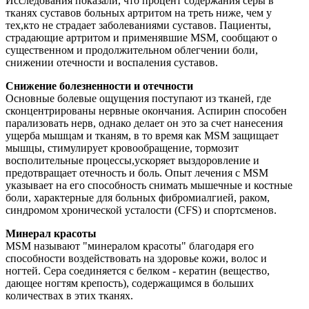
Исследования показали, что процент содержания серы в
тканях суставов больных артритом на треть ниже, чем у
тех,кто не страдает заболеваниями суставов. Пациенты,
страдающие артритом и применявшие MSM, сообщают о
существенном и продолжительном облегчении боли,
снижении отечности и воспаления суставов.
Снижение болезненности и отечности
Основные болевые ощущения поступают из тканей, где
сконцентрированы нервные окончания. Аспирин способен
парализовать нерв, однако делает он это за счет нанесения
ущерба мышцам и тканям, в то время как MSM защищает
мышцы, стимулирует кровообращение, тормозит
восполительные процессы,ускоряет выздоровление и
предотвращает отечность и боль. Опыт лечения с MSM
указывает на его способность снимать мышечные и костные
боли, характерные для больных фибромиалгией, раком,
синдромом хронической усталости (CFS) и спортсменов.
Минерал красоты
MSM называют "минералом красоты" благодаря его
способности воздействовать на здоровье кожи, волос и
ногтей. Сера соединяется с белком - кератин (вещество,
дающее ногтям крепость), содержащимся в больших
количествах в этих тканях.