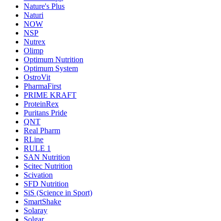
Nature's Plus
Naturi
NOW
NSP
Nutrex
Olimp
Optimum Nutrition
Optimum System
OstroVit
PharmaFirst
PRIME KRAFT
ProteinRex
Puritans Pride
QNT
Real Pharm
RLine
RULE 1
SAN Nutrition
Scitec Nutrition
Scivation
SFD Nutrition
SiS (Science in Sport)
SmartShake
Solaray
Solgar