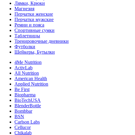
Лямки, Крюки
Магнезия
Перчатки женские
Перчатки мужские
Ремни и пояса
Спортивные сумки
Таблетницы
Тренировочные дневники
Футболки
Шейкеры, Бутылки
4Me Nutrition
ActivLab
All Nutrition
American Health
Applied Nutrition
Be First
Biopharma
BioTechUSA
BlenderBottle
Bombbar
BSN
Carlson Labs
Cellucor
Chikalab