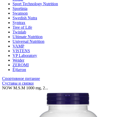
Sport Technology Nutrition
Sportinia
Swanson
Swedish Nutra
Syntrax
Tree of Life
Twinlab
Ultimate Nutrition
Universal Nutrition
VAMP
VISTENS
VP Laboratory
Weider
ZEROMI
Ё|батон
Спортивное питание
Суставы и связки
NOW M.S.M 1000 mg, 2...