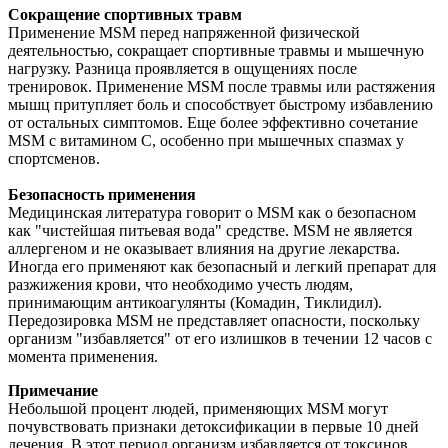
Сокращение спортивных травм
Применение MSM перед напряженной физической
деятельностью, сокращает спортивные травмы и мышечную
нагрузку. Разница проявляется в ощущениях после
тренировок. Применение MSM после травмы или растяжения
мышц притупляет боль и способствует быстрому избавлению
от остальных симптомов. Еще более эффективно сочетание
MSM с витамином С, особенно при мышечных спазмах у
спортсменов.
Безопасность применения
Медицинская литература говорит о MSM как о безопасном
как "чистейшая питьевая вода" средстве. MSM не является
аллергеном и не оказывает влияния на другие лекарства.
Иногда его применяют как безопасный и легкий препарат для
разжижения крови, что необходимо учесть людям,
принимающим антикоагулянты (Комадин, Тиклидил).
Передозировка MSM не представляет опасности, поскольку
организм "избавляется" от его излишков в течении 12 часов с
момента применения.
Примечание
Небольшой процент людей, применяющих MSM могут
почувствовать признаки детоксификации в первые 10 дней
лечения. В этот период организм избавляется от токсинов.