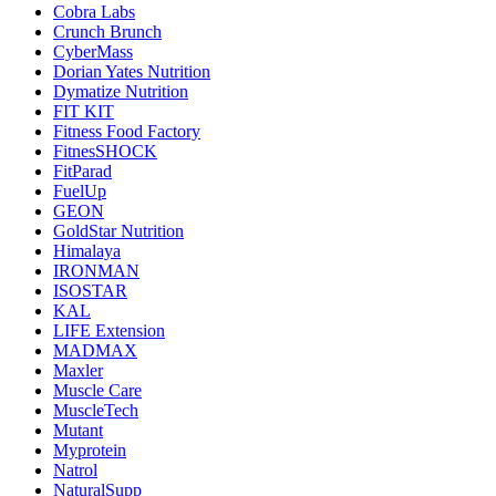
Cobra Labs
Crunch Brunch
CyberMass
Dorian Yates Nutrition
Dymatize Nutrition
FIT KIT
Fitness Food Factory
FitnesSHOCK
FitParad
FuelUp
GEON
GoldStar Nutrition
Himalaya
IRONMAN
ISOSTAR
KAL
LIFE Extension
MADMAX
Maxler
Muscle Care
MuscleTech
Mutant
Myprotein
Natrol
NaturalSupp