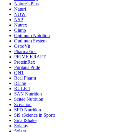
Nature's Plus
Naturi
NOW
NSP
Nutrex
Olimp
Optimum Nutrition
Optimum System
OstroVit
PharmaFirst
PRIME KRAFT
ProteinRex
Puritans Pride
QNT
Real Pharm
RLine
RULE 1
SAN Nutrition
Scitec Nutrition
Scivation
SFD Nutrition
SiS (Science in Sport)
SmartShake
Solaray
Solgar