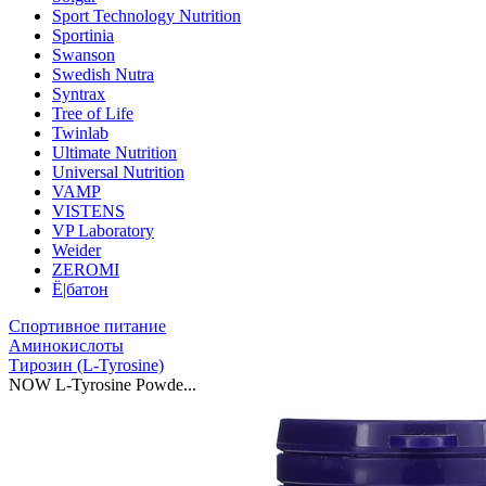
Sport Technology Nutrition
Sportinia
Swanson
Swedish Nutra
Syntrax
Tree of Life
Twinlab
Ultimate Nutrition
Universal Nutrition
VAMP
VISTENS
VP Laboratory
Weider
ZEROMI
Ё|батон
Спортивное питание
Аминокислоты
Тирозин (L-Tyrosine)
NOW L-Tyrosine Powde...