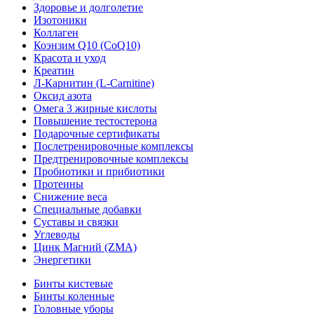
Здоровье и долголетие
Изотоники
Коллаген
Коэнзим Q10 (CoQ10)
Красота и уход
Креатин
Л-Карнитин (L-Сarnitine)
Оксид азота
Омега 3 жирные кислоты
Повышение тестостерона
Подарочные сертификаты
Послетренировочные комплексы
Предтренировочные комплексы
Пробиотики и прибиотики
Протеины
Снижение веса
Специальные добавки
Суставы и связки
Углеводы
Цинк Магний (ZMA)
Энергетики
Бинты кистевые
Бинты коленные
Головные уборы