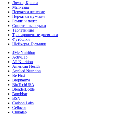
Лямки, Крюки
Магнезия
Перчатки женские
Перчатки мужские
Ремни и пояса
Спортивные сумки
Таблетницы
Тренировочные дневники
Футболки
Шейкеры, Бутылки
4Me Nutrition
ActivLab
All Nutrition
American Health
Applied Nutrition
Be First
Biopharma
BioTechUSA
BlenderBottle
Bombbar
BSN
Carlson Labs
Cellucor
Chikalab