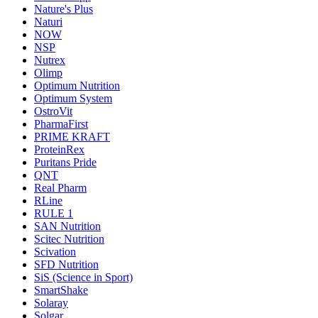
Nature's Plus
Naturi
NOW
NSP
Nutrex
Olimp
Optimum Nutrition
Optimum System
OstroVit
PharmaFirst
PRIME KRAFT
ProteinRex
Puritans Pride
QNT
Real Pharm
RLine
RULE 1
SAN Nutrition
Scitec Nutrition
Scivation
SFD Nutrition
SiS (Science in Sport)
SmartShake
Solaray
Solgar