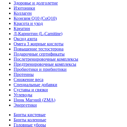
Здоровье и долголетие
Изотоники
Коллаген
Коэнзим Q10 (CoQ10)
Красота и уход
Креатин
Л-Карнитин (L-Сarnitine)
Оксид азота
Омега 3 жирные кислоты
Повышение тестостерона
Подарочные сертификаты
Послетренировочные комплексы
Предтренировочные комплексы
Пробиотики и прибиотики
Протеины
Снижение веса
Специальные добавки
Суставы и связки
Углеводы
Цинк Магний (ZMA)
Энергетики
Бинты кистевые
Бинты коленные
Головные уборы