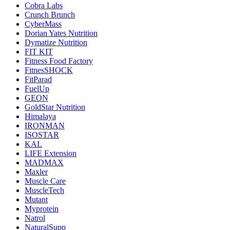
Cobra Labs
Crunch Brunch
CyberMass
Dorian Yates Nutrition
Dymatize Nutrition
FIT KIT
Fitness Food Factory
FitnesSHOCK
FitParad
FuelUp
GEON
GoldStar Nutrition
Himalaya
IRONMAN
ISOSTAR
KAL
LIFE Extension
MADMAX
Maxler
Muscle Care
MuscleTech
Mutant
Myprotein
Natrol
NaturalSupp