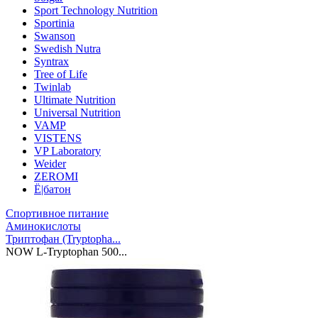
Sport Technology Nutrition
Sportinia
Swanson
Swedish Nutra
Syntrax
Tree of Life
Twinlab
Ultimate Nutrition
Universal Nutrition
VAMP
VISTENS
VP Laboratory
Weider
ZEROMI
Ё|батон
Спортивное питание
Аминокислоты
Триптофан (Tryptopha...
NOW L-Tryptophan 500...