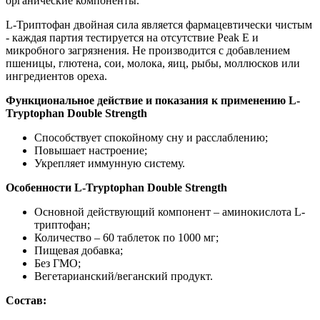
органические компоненты.
L-Триптофан двойная сила является фармацевтически чистым
- каждая партия тестируется на отсутствие Peak E и
микробного загрязнения. Не производится с добавлением
пшеницы, глютена, сои, молока, яиц, рыбы, моллюсков или
ингредиентов ореха.
Функциональное действие и показания к применению L-
Tryptophan Double Strength
Способствует спокойному сну и расслаблению;
Повышает настроение;
Укрепляет иммунную систему.
Особенности L-Tryptophan Double Strength
Основной действующий компонент – аминокислота L-
триптофан;
Количество – 60 таблеток по 1000 мг;
Пищевая добавка;
Без ГМО;
Вегетарианский/веганский продукт.
Состав: