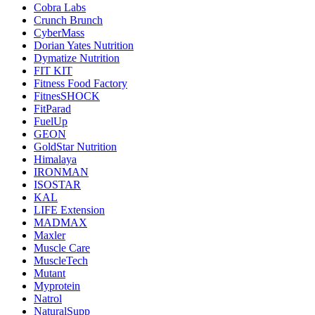
Cobra Labs
Crunch Brunch
CyberMass
Dorian Yates Nutrition
Dymatize Nutrition
FIT KIT
Fitness Food Factory
FitnesSHOCK
FitParad
FuelUp
GEON
GoldStar Nutrition
Himalaya
IRONMAN
ISOSTAR
KAL
LIFE Extension
MADMAX
Maxler
Muscle Care
MuscleTech
Mutant
Myprotein
Natrol
NaturalSupp