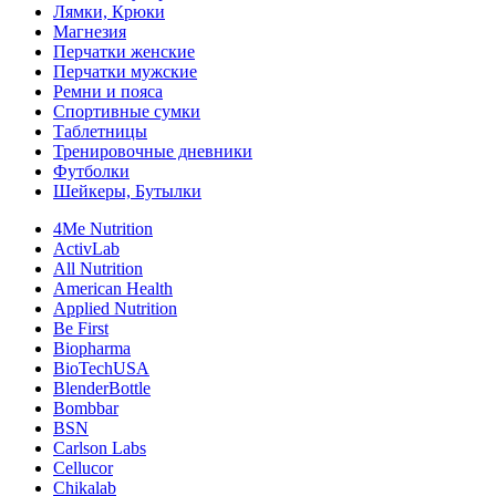
Лямки, Крюки
Магнезия
Перчатки женские
Перчатки мужские
Ремни и пояса
Спортивные сумки
Таблетницы
Тренировочные дневники
Футболки
Шейкеры, Бутылки
4Me Nutrition
ActivLab
All Nutrition
American Health
Applied Nutrition
Be First
Biopharma
BioTechUSA
BlenderBottle
Bombbar
BSN
Carlson Labs
Cellucor
Chikalab