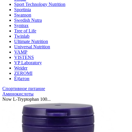
Sport Technology Nutrition
Sportinia
Swanson
Swedish Nutra
Syntrax
Tree of Life
Twinlab
Ultimate Nutrition
Universal Nutrition
VAMP
VISTENS
VP Laboratory
Weider
ZEROMI
Ё|батон
Спортивное питание
Аминокислоты
Now L-Tryptophan 100...