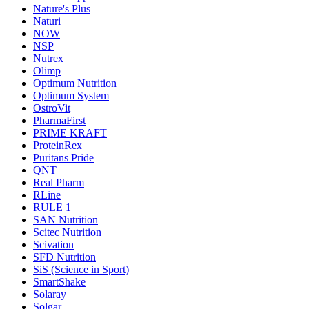
Nature's Plus
Naturi
NOW
NSP
Nutrex
Olimp
Optimum Nutrition
Optimum System
OstroVit
PharmaFirst
PRIME KRAFT
ProteinRex
Puritans Pride
QNT
Real Pharm
RLine
RULE 1
SAN Nutrition
Scitec Nutrition
Scivation
SFD Nutrition
SiS (Science in Sport)
SmartShake
Solaray
Solgar