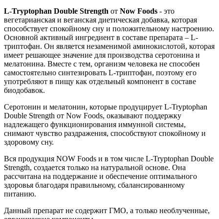
L-Tryptophan Double Strength
от
Now Foods
- это
вегетарианская и веганская диетическая добавка, которая
способствует спокойному сну и положительному настроению.
Основной активный ингредиент в составе препарата – L-
триптофан. Он является незаменимой аминокислотой, которая
имеет решающее значение для производства серотонина и
мелатонина. Вместе с тем, организм человека не способен
самостоятельно синтезировать L-триптофан, поэтому его
употребляют в пищу как отдельный компонент в составе
биодобавок.
Серотонин и мелатонин, которые продуцирует L-Tryptophan
Double Strength от Now Foods, оказывают поддержку
надлежащего функционирования иммунной системы,
снимают чувство раздражения, способствуют спокойному и
здоровому сну.
Вся продукция NOW Foods и в том числе L-Tryptophan Double
Strength, создается только на натуральной основе. Она
рассчитана на поддержание и обеспечение оптимального
здоровья благодаря правильному, сбалансированному
питанию.
Данный препарат не содержит ГМО, а только необлученные,