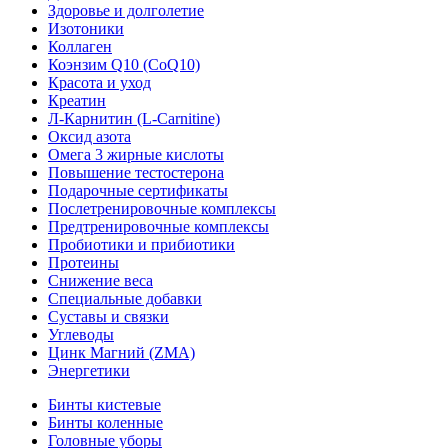
Здоровье и долголетие
Изотоники
Коллаген
Коэнзим Q10 (CoQ10)
Красота и уход
Креатин
Л-Карнитин (L-Сarnitine)
Оксид азота
Омега 3 жирные кислоты
Повышение тестостерона
Подарочные сертификаты
Послетренировочные комплексы
Предтренировочные комплексы
Пробиотики и прибиотики
Протеины
Снижение веса
Специальные добавки
Суставы и связки
Углеводы
Цинк Магний (ZMA)
Энергетики
Бинты кистевые
Бинты коленные
Головные уборы