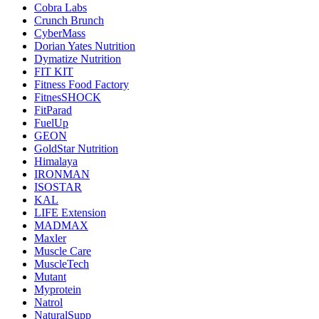
Cobra Labs
Crunch Brunch
CyberMass
Dorian Yates Nutrition
Dymatize Nutrition
FIT KIT
Fitness Food Factory
FitnesSHOCK
FitParad
FuelUp
GEON
GoldStar Nutrition
Himalaya
IRONMAN
ISOSTAR
KAL
LIFE Extension
MADMAX
Maxler
Muscle Care
MuscleTech
Mutant
Myprotein
Natrol
NaturalSupp