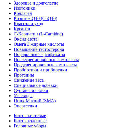
Здоровье и долголетие
Изотоники
Коллаген
Коэнзим Q10 (CoQ10)
Красота и уход
Креатин
Л-Карнитин (L-Сarnitine)
Оксид азота
Омега 3 жирные кислоты
Повышение тестостерона
Подарочные сертификаты
Послетренировочные комплексы
Предтренировочные комплексы
Пробиотики и прибиотики
Протеины
Снижение веса
Специальные добавки
Суставы и связки
Углеводы
Цинк Магний (ZMA)
Энергетики
Бинты кистевые
Бинты коленные
Головные уборы