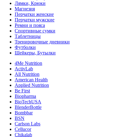
Лямки, Крюки
Магнезия
Перчатки женские
Перчатки мужские
Ремни и пояса
Спортивные сумки
Таблетницы
Тренировочные дневники
Футболки
Шейкеры, Бутылки
4Me Nutrition
ActivLab
All Nutrition
American Health
Applied Nutrition
Be First
Biopharma
BioTechUSA
BlenderBottle
Bombbar
BSN
Carlson Labs
Cellucor
Chikalab