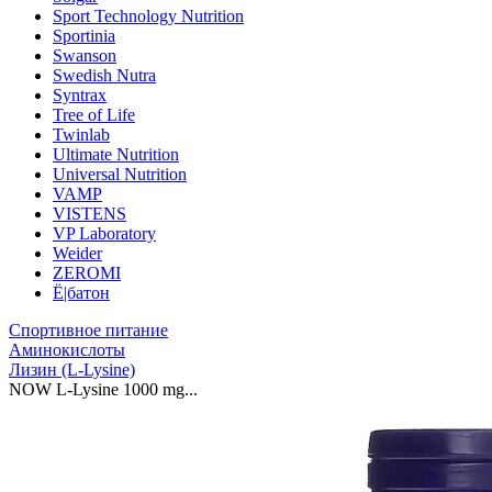
Sport Technology Nutrition
Sportinia
Swanson
Swedish Nutra
Syntrax
Tree of Life
Twinlab
Ultimate Nutrition
Universal Nutrition
VAMP
VISTENS
VP Laboratory
Weider
ZEROMI
Ё|батон
Спортивное питание
Аминокислоты
Лизин (L-Lysine)
NOW L-Lysine 1000 mg...