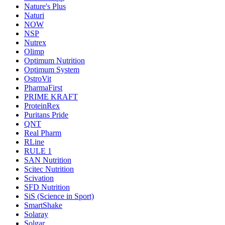
Nature's Plus
Naturi
NOW
NSP
Nutrex
Olimp
Optimum Nutrition
Optimum System
OstroVit
PharmaFirst
PRIME KRAFT
ProteinRex
Puritans Pride
QNT
Real Pharm
RLine
RULE 1
SAN Nutrition
Scitec Nutrition
Scivation
SFD Nutrition
SiS (Science in Sport)
SmartShake
Solaray
Solgar