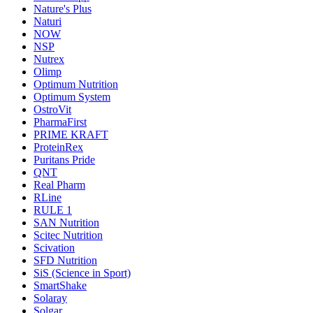
Nature's Plus
Naturi
NOW
NSP
Nutrex
Olimp
Optimum Nutrition
Optimum System
OstroVit
PharmaFirst
PRIME KRAFT
ProteinRex
Puritans Pride
QNT
Real Pharm
RLine
RULE 1
SAN Nutrition
Scitec Nutrition
Scivation
SFD Nutrition
SiS (Science in Sport)
SmartShake
Solaray
Solgar