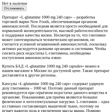
Нет в наличии
Отслеживать
Препарат «L-glutamine 1000 mg 240 caps» – разработка
торговой марки Now Foods, обеспечивающая организм
аминокислотой. Последняя является просто необходимой для
нормальной жизнедеятельности, высокой работоспособности
и поддержки качества жизни. Несмотря на то, что глютамин
может синтезироваться человеческим организмом, он
считается условной незаменимой аминокислотой, поскольку
активно расходуется разными органами и системами. Чтобы
снизить риск недостатка L-глютамина, необходимы
поступления аминокислоты извне.
Купить БАД «L-glutamine 1000 mg 240 capsules» можно в
нашем магазине в Москве по доступной цене. Также препарат
доставляется в другие регионы.
Капсулы «L-glutamine 1000 mg 240 caps» содержат ударную
дозу глютамина – 1000 мг. Поэтому данный препарат
рекомендуется при серьёзном недостатке данного вещества в
организме. Показаниями для приёма являются большие
физические и интеллектуальные нагрузки. L-глютамин – одна
из главных составляющих мышечной ткани, поэтому он
играет важную роль в увеличении массы мышц. Помимо