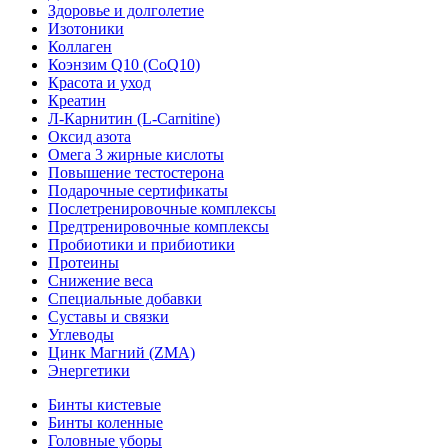
Здоровье и долголетие
Изотоники
Коллаген
Коэнзим Q10 (CoQ10)
Красота и уход
Креатин
Л-Карнитин (L-Сarnitine)
Оксид азота
Омега 3 жирные кислоты
Повышение тестостерона
Подарочные сертификаты
Послетренировочные комплексы
Предтренировочные комплексы
Пробиотики и прибиотики
Протеины
Снижение веса
Специальные добавки
Суставы и связки
Углеводы
Цинк Магний (ZMA)
Энергетики
Бинты кистевые
Бинты коленные
Головные уборы