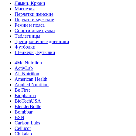
Лямки, Крюки
Магнезия
Перчатки женские
Перчатки мужские
Ремни и пояса
Спортивные сумки
Таблетницы
Тренировочные дневники
Футболки
Шейкеры, Бутылки
4Me Nutrition
ActivLab
All Nutrition
American Health
Applied Nutrition
Be First
Biopharma
BioTechUSA
BlenderBottle
Bombbar
BSN
Carlson Labs
Cellucor
Chikalab