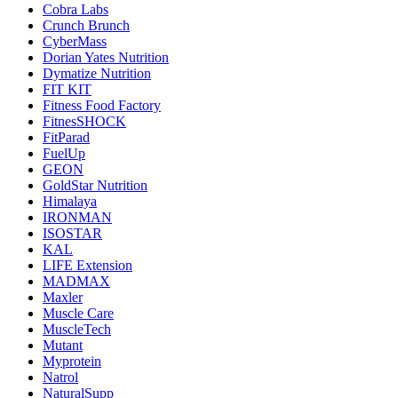
Cobra Labs
Crunch Brunch
CyberMass
Dorian Yates Nutrition
Dymatize Nutrition
FIT KIT
Fitness Food Factory
FitnesSHOCK
FitParad
FuelUp
GEON
GoldStar Nutrition
Himalaya
IRONMAN
ISOSTAR
KAL
LIFE Extension
MADMAX
Maxler
Muscle Care
MuscleTech
Mutant
Myprotein
Natrol
NaturalSupp