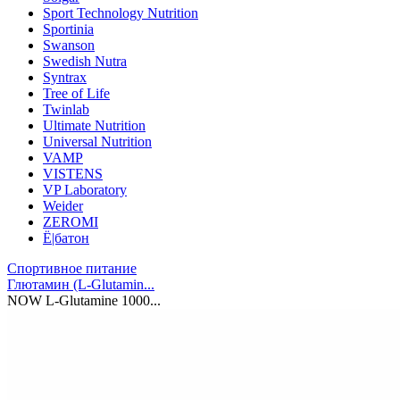
Sport Technology Nutrition
Sportinia
Swanson
Swedish Nutra
Syntrax
Tree of Life
Twinlab
Ultimate Nutrition
Universal Nutrition
VAMP
VISTENS
VP Laboratory
Weider
ZEROMI
Ё|батон
Спортивное питание
Глютамин (L-Glutamin...
NOW L-Glutamine 1000...