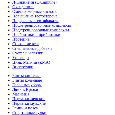
Л-Карнитин (L-Сarnitine)
Оксид азота
Омега 3 жирные кислоты
Повышение тестостерона
Подарочные сертификаты
Послетренировочные комплексы
Предтренировочные комплексы
Пробиотики и прибиотики
Протеины
Снижение веса
Специальные добавки
Суставы и связки
Углеводы
Цинк Магний (ZMA)
Энергетики
Бинты кистевые
Бинты коленные
Головные уборы
Лямки, Крюки
Магнезия
Перчатки женские
Перчатки мужские
Ремни и пояса
Спортивные сумки