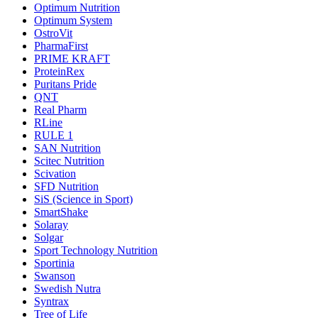
Optimum Nutrition
Optimum System
OstroVit
PharmaFirst
PRIME KRAFT
ProteinRex
Puritans Pride
QNT
Real Pharm
RLine
RULE 1
SAN Nutrition
Scitec Nutrition
Scivation
SFD Nutrition
SiS (Science in Sport)
SmartShake
Solaray
Solgar
Sport Technology Nutrition
Sportinia
Swanson
Swedish Nutra
Syntrax
Tree of Life