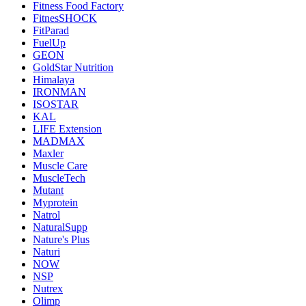
Fitness Food Factory
FitnesSHOCK
FitParad
FuelUp
GEON
GoldStar Nutrition
Himalaya
IRONMAN
ISOSTAR
KAL
LIFE Extension
MADMAX
Maxler
Muscle Care
MuscleTech
Mutant
Myprotein
Natrol
NaturalSupp
Nature's Plus
Naturi
NOW
NSP
Nutrex
Olimp