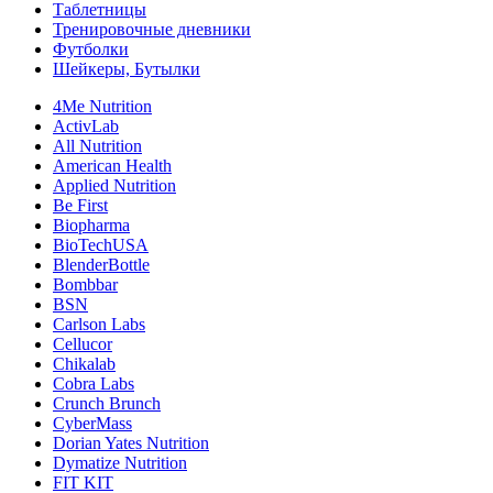
Таблетницы
Тренировочные дневники
Футболки
Шейкеры, Бутылки
4Me Nutrition
ActivLab
All Nutrition
American Health
Applied Nutrition
Be First
Biopharma
BioTechUSA
BlenderBottle
Bombbar
BSN
Carlson Labs
Cellucor
Chikalab
Cobra Labs
Crunch Brunch
CyberMass
Dorian Yates Nutrition
Dymatize Nutrition
FIT KIT