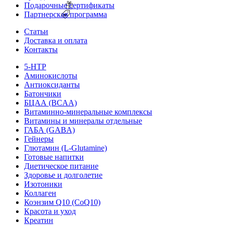
Подарочные сертификаты
Партнерская программа
Статьи
Доставка и оплата
Контакты
5-HTP
Аминокислоты
Антиоксиданты
Батончики
БЦАА (BCAA)
Витаминно-минеральные комплексы
Витамины и минералы отдельные
ГАБА (GABA)
Гейнеры
Глютамин (L-Glutamine)
Готовые напитки
Диетическое питание
Здоровье и долголетие
Изотоники
Коллаген
Коэнзим Q10 (CoQ10)
Красота и уход
Креатин