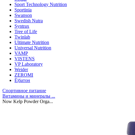
Sport Technology Nutrition
Sportinia
Swanson
Swedish Nutra
Syntrax
Tree of Life
Twinlab
Ultimate Nutrition
Universal Nutrition
VAMP
VISTENS
VP Laboratory
Weider
ZEROMI
Ё|батон
Спортивное питание
Витамины и минералы ...
Now Kelp Powder Orga...