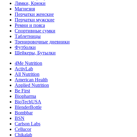
Лямки, Крюки
Магнезия
Перчатки женские
Перчатки мужские
Ремни и пояса
Спортивные сумки
Таблетницы
Тренировочные дневники
Футболки
Шейкеры, Бутылки
4Me Nutrition
ActivLab
All Nutrition
American Health
Applied Nutrition
Be First
Biopharma
BioTechUSA
BlenderBottle
Bombbar
BSN
Carlson Labs
Cellucor
Chikalab