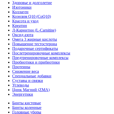
Здоровье и долголетие
Изотоники
Коллаген
Коэнзим Q10 (CoQ10)
Красота и уход
Креатин
Л-Карнитин (L-Сarnitine)
Оксид азота
Омега 3 жирные кислоты
Повышение тестостерона
Подарочные сертификаты
Послетренировочные комплексы
Предтренировочные комплексы
Пробиотики и прибиотики
Протеины
Снижение веса
Специальные добавки
Суставы и связки
Углеводы
Цинк Магний (ZMA)
Энергетики
Бинты кистевые
Бинты коленные
Головные уборы