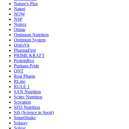
Nature's Plus
Naturi
NOW
NSP
Nutrex
Olimp
Optimum Nutrition
Optimum System
OstroVit
PharmaFirst
PRIME KRAFT
ProteinRex
Puritans Pride
QNT
Real Pharm
RLine
RULE 1
SAN Nutrition
Scitec Nutrition
Scivation
SFD Nutrition
SiS (Science in Sport)
SmartShake
Solaray
Solgar