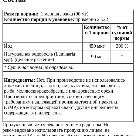
Размер порции:
1 мерная ложка (90 мг)
Количество порций в упаковке:
примерно 2 522
Количество
% от
в 1 порции
суточной
нормы
Йод
450 мкг
300 %
Натуральная водоросль (Laminaria
90 мг
*
spp). (цельное растение)
* Суточная норма не определена.
Ингредиенты:
Нет. При производстве не использовались
дрожжи, пшеница, глютен, соя, кукуруза, молоко, яйца,
рыба, моллюски/ракообразные или древесные орехи.
Производится предприятием, соответствующим
требованиям надлежащей производственной практики
(GMP), на котором обрабатывают другие ингредиенты,
содержащие эти аллергены.
Продукт не является лекарственным средством. Не
рекомендовано использовать продукцию лицам, не
достигшим 18 лет. Не превышайте рекомендуемую дозировку.