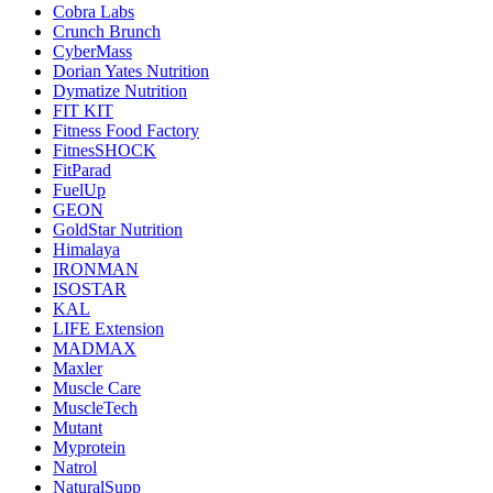
Cobra Labs
Crunch Brunch
CyberMass
Dorian Yates Nutrition
Dymatize Nutrition
FIT KIT
Fitness Food Factory
FitnesSHOCK
FitParad
FuelUp
GEON
GoldStar Nutrition
Himalaya
IRONMAN
ISOSTAR
KAL
LIFE Extension
MADMAX
Maxler
Muscle Care
MuscleTech
Mutant
Myprotein
Natrol
NaturalSupp