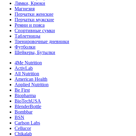
Лямки, Крюки
Магнезия
Перчатки женские
Перчатки мужские
Ремни и пояса
Спортивные сумки
Таблетницы
Тренировочные дневники
Футболки
Шейкеры, Бутылки
4Me Nutrition
ActivLab
All Nutrition
American Health
Applied Nutrition
Be First
Biopharma
BioTechUSA
BlenderBottle
Bombbar
BSN
Carlson Labs
Cellucor
Chikalab