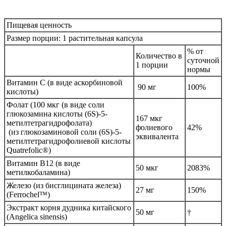
Пищевая ценность
Размер порции: 1 растительная капсула
% от
Количество в
суточной
1 порции
нормы
Витамин С (в виде аскорбиновой
90 мг
100%
кислоты)
Фолат (100 мкг (в виде соли
глюкозамина кислоты (6S)-5-
167 мкг
метилтетрагидрофолата)
фолиевого
42%
(из глюкозаминовой соли (6S)-5-
эквивалента
метилтетрагидрофолиевой кислоты
Quatrefolic®)
Витамин B12 (в виде
50 мкг
2083%
метилкобаламина)
Железо (из бисглицината железа)
27 мг
150%
(Ferrochel™)
Экстракт корня дудника китайского
50 мг
†
(Angelica sinensis)