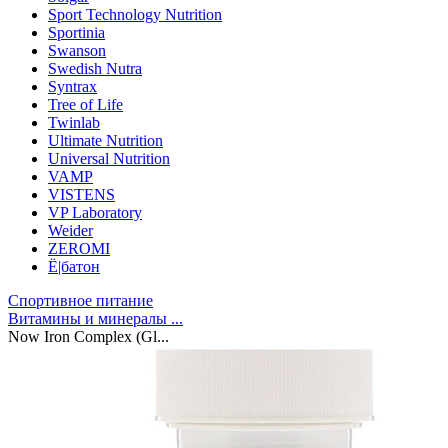
Sport Technology Nutrition
Sportinia
Swanson
Swedish Nutra
Syntrax
Tree of Life
Twinlab
Ultimate Nutrition
Universal Nutrition
VAMP
VISTENS
VP Laboratory
Weider
ZEROMI
Ё|батон
Спортивное питание
Витамины и минералы ...
Now Iron Complex (Gl...