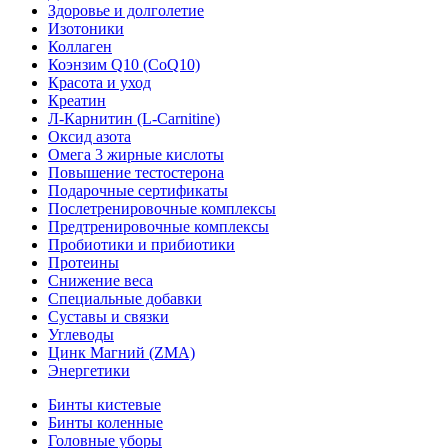
Здоровье и долголетие
Изотоники
Коллаген
Коэнзим Q10 (CoQ10)
Красота и уход
Креатин
Л-Карнитин (L-Сarnitine)
Оксид азота
Омега 3 жирные кислоты
Повышение тестостерона
Подарочные сертификаты
Послетренировочные комплексы
Предтренировочные комплексы
Пробиотики и прибиотики
Протеины
Снижение веса
Специальные добавки
Суставы и связки
Углеводы
Цинк Магний (ZMA)
Энергетики
Бинты кистевые
Бинты коленные
Головные уборы