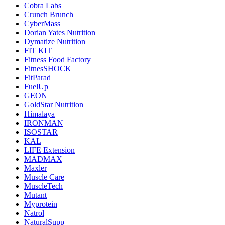
Cobra Labs
Crunch Brunch
CyberMass
Dorian Yates Nutrition
Dymatize Nutrition
FIT KIT
Fitness Food Factory
FitnesSHOCK
FitParad
FuelUp
GEON
GoldStar Nutrition
Himalaya
IRONMAN
ISOSTAR
KAL
LIFE Extension
MADMAX
Maxler
Muscle Care
MuscleTech
Mutant
Myprotein
Natrol
NaturalSupp