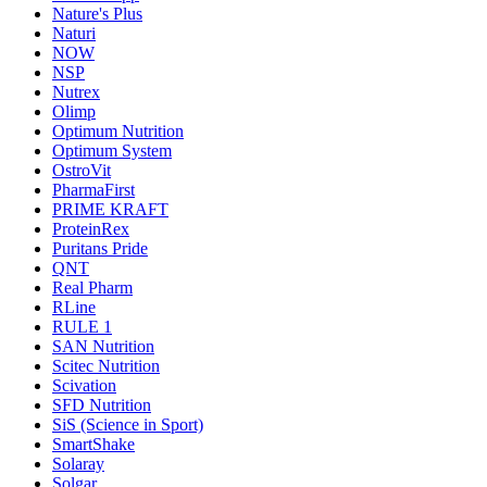
Nature's Plus
Naturi
NOW
NSP
Nutrex
Olimp
Optimum Nutrition
Optimum System
OstroVit
PharmaFirst
PRIME KRAFT
ProteinRex
Puritans Pride
QNT
Real Pharm
RLine
RULE 1
SAN Nutrition
Scitec Nutrition
Scivation
SFD Nutrition
SiS (Science in Sport)
SmartShake
Solaray
Solgar