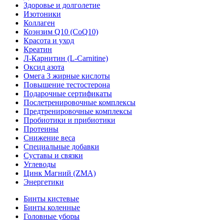
Здоровье и долголетие
Изотоники
Коллаген
Коэнзим Q10 (CoQ10)
Красота и уход
Креатин
Л-Карнитин (L-Сarnitine)
Оксид азота
Омега 3 жирные кислоты
Повышение тестостерона
Подарочные сертификаты
Послетренировочные комплексы
Предтренировочные комплексы
Пробиотики и прибиотики
Протеины
Снижение веса
Специальные добавки
Суставы и связки
Углеводы
Цинк Магний (ZMA)
Энергетики
Бинты кистевые
Бинты коленные
Головные уборы