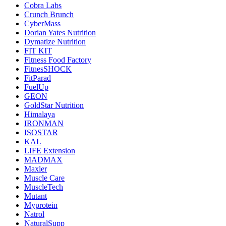
Cobra Labs
Crunch Brunch
CyberMass
Dorian Yates Nutrition
Dymatize Nutrition
FIT KIT
Fitness Food Factory
FitnesSHOCK
FitParad
FuelUp
GEON
GoldStar Nutrition
Himalaya
IRONMAN
ISOSTAR
KAL
LIFE Extension
MADMAX
Maxler
Muscle Care
MuscleTech
Mutant
Myprotein
Natrol
NaturalSupp