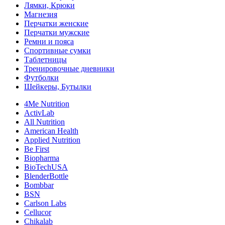
Лямки, Крюки
Магнезия
Перчатки женские
Перчатки мужские
Ремни и пояса
Спортивные сумки
Таблетницы
Тренировочные дневники
Футболки
Шейкеры, Бутылки
4Me Nutrition
ActivLab
All Nutrition
American Health
Applied Nutrition
Be First
Biopharma
BioTechUSA
BlenderBottle
Bombbar
BSN
Carlson Labs
Cellucor
Chikalab