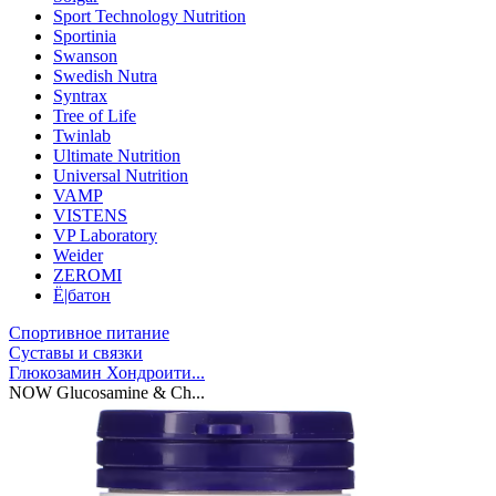
Sport Technology Nutrition
Sportinia
Swanson
Swedish Nutra
Syntrax
Tree of Life
Twinlab
Ultimate Nutrition
Universal Nutrition
VAMP
VISTENS
VP Laboratory
Weider
ZEROMI
Ё|батон
Спортивное питание
Суставы и связки
Глюкозамин Хондроити...
NOW Glucosamine & Ch...