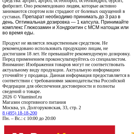
средства: артрит, артроз, остеопороз, остеохондроз, бурсит,
фиброзит. Оно рекомендовано людям, которые активно
занимаются спортом или страдают от болевых ощущений в
суставах.
Препарат необходимо принимать до 3 раз в
день. Оптимальная дозировка — 1 капсула. Принимайте
комплекс Глюкозамин и Хондроитин с МСМ натощак или
во время еды.
Продукт не является лекарственным средством. Не
рекомендовано использовать продукцию лицам, не
достигшим 18 лет. Не превышайте рекомендуемую дозировку.
Перед применением проконсультируйтесь со специалистом.
Внимание: Изображения товаров могут не соответствовать
актуальному виду продукции. Актуальную информацию
уточняйте у продавца. Данная информация предоставляется в
соответствии с требованиями законодательства Российской
Федерации для обеспечения достоверности и полноты
сведений о товаре.
2026 © Vitaminof.ru
Магазин спортивного питания
Москва, ул. Долгоруковская, 33, стр. 2
8 (495) 18-18-200
Пн. – Вс.: с 10:00 до 20:00