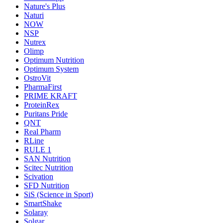
Nature's Plus
Naturi
NOW
NSP
Nutrex
Olimp
Optimum Nutrition
Optimum System
OstroVit
PharmaFirst
PRIME KRAFT
ProteinRex
Puritans Pride
QNT
Real Pharm
RLine
RULE 1
SAN Nutrition
Scitec Nutrition
Scivation
SFD Nutrition
SiS (Science in Sport)
SmartShake
Solaray
Solgar