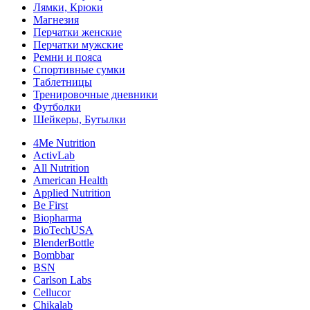
Лямки, Крюки
Магнезия
Перчатки женские
Перчатки мужские
Ремни и пояса
Спортивные сумки
Таблетницы
Тренировочные дневники
Футболки
Шейкеры, Бутылки
4Me Nutrition
ActivLab
All Nutrition
American Health
Applied Nutrition
Be First
Biopharma
BioTechUSA
BlenderBottle
Bombbar
BSN
Carlson Labs
Cellucor
Chikalab