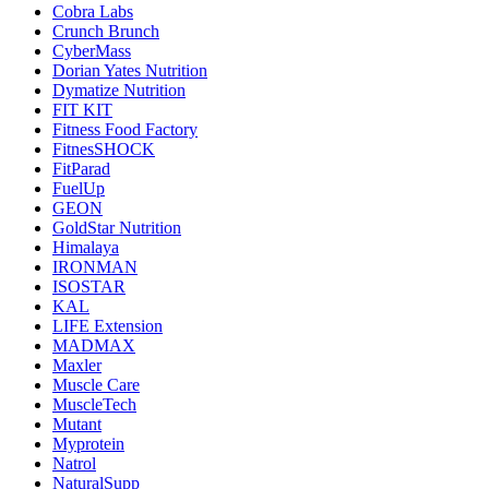
Cobra Labs
Crunch Brunch
CyberMass
Dorian Yates Nutrition
Dymatize Nutrition
FIT KIT
Fitness Food Factory
FitnesSHOCK
FitParad
FuelUp
GEON
GoldStar Nutrition
Himalaya
IRONMAN
ISOSTAR
KAL
LIFE Extension
MADMAX
Maxler
Muscle Care
MuscleTech
Mutant
Myprotein
Natrol
NaturalSupp