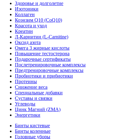
Здоровье и долголетие
Изотоники
Коллаген
Коэнзим Q10 (CoQ10)
Красота и уход
Креатин
Л-Карнитин (L-Сarnitine)
Оксид азота
Омега 3 жирные кислоты
Повышение тестостерона
Подарочные сертификаты
Послетренировочные комплексы
Предтренировочные комплексы
Пробиотики и прибиотики
Протеины
Снижение веса
Специальные добавки
Суставы и связки
Углеводы
Цинк Магний (ZMA)
Энергетики
Бинты кистевые
Бинты коленные
Головные уборы