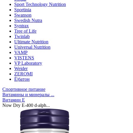
Sport Technology Nutrition
Sportinia
Swanson
Swedish Nutra
Syntrax
Tree of Life
Twinlab
Ultimate Nutrition
Universal Nutrition
VAMP
VISTENS
VP Laboratory
Weider
ZEROMI
Ё|батон
Спортивное питание
Витамины и минералы ...
Витамин E
Now Dry E-400 d-alph...