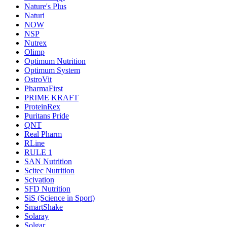
Nature's Plus
Naturi
NOW
NSP
Nutrex
Olimp
Optimum Nutrition
Optimum System
OstroVit
PharmaFirst
PRIME KRAFT
ProteinRex
Puritans Pride
QNT
Real Pharm
RLine
RULE 1
SAN Nutrition
Scitec Nutrition
Scivation
SFD Nutrition
SiS (Science in Sport)
SmartShake
Solaray
Solgar