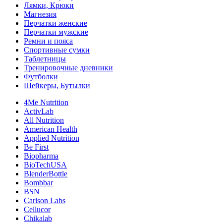
Лямки, Крюки
Магнезия
Перчатки женские
Перчатки мужские
Ремни и пояса
Спортивные сумки
Таблетницы
Тренировочные дневники
Футболки
Шейкеры, Бутылки
4Me Nutrition
ActivLab
All Nutrition
American Health
Applied Nutrition
Be First
Biopharma
BioTechUSA
BlenderBottle
Bombbar
BSN
Carlson Labs
Cellucor
Chikalab