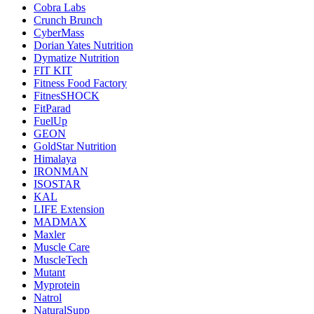
Cobra Labs
Crunch Brunch
CyberMass
Dorian Yates Nutrition
Dymatize Nutrition
FIT KIT
Fitness Food Factory
FitnesSHOCK
FitParad
FuelUp
GEON
GoldStar Nutrition
Himalaya
IRONMAN
ISOSTAR
KAL
LIFE Extension
MADMAX
Maxler
Muscle Care
MuscleTech
Mutant
Myprotein
Natrol
NaturalSupp