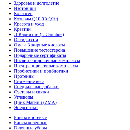
Здоровье и долголетие
Изотоники
Коллаген
Коэнзим Q10 (CoQ10)
Красота и уход
Креатин
Л-Карнитин (L-Сarnitine)
Оксид азота
Омега 3 жирные кислоты
Повышение тестостерона
Подарочные сертификаты
Послетренировочные комплексы
Предтренировочные комплексы
Пробиотики и прибиотики
Протеины
Снижение веса
Специальные добавки
Суставы и связки
Углеводы
Цинк Магний (ZMA)
Энергетики
Бинты кистевые
Бинты коленные
Головные уборы