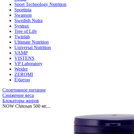
Sport Technology Nutrition
Sportinia
Swanson
Swedish Nutra
Syntrax
Tree of Life
Twinlab
Ultimate Nutrition
Universal Nutrition
VAMP
VISTENS
VP Laboratory
Weider
ZEROMI
Ё|батон
Спортивное питание
Снижение веса
Блокаторы жиров
NOW Chitosan 500 мг,...