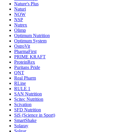
Nature's Plus
Naturi
NOW
NSP
Nutrex
Olimp
Optimum Nutrition
Optimum System
OstroVit
PharmaFirst
PRIME KRAFT
ProteinRex
Puritans Pride
QNT
Real Pharm
RLine
RULE 1
SAN Nutrition
Scitec Nutrition
Scivation
SFD Nutrition
SiS (Science in Sport)
SmartShake
Solaray
Solgar