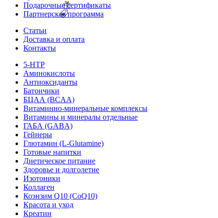
Подарочные сертификаты
Партнерская программа
Статьи
Доставка и оплата
Контакты
5-HTP
Аминокислоты
Антиоксиданты
Батончики
БЦАА (BCAA)
Витаминно-минеральные комплексы
Витамины и минералы отдельные
ГАБА (GABA)
Гейнеры
Глютамин (L-Glutamine)
Готовые напитки
Диетическое питание
Здоровье и долголетие
Изотоники
Коллаген
Коэнзим Q10 (CoQ10)
Красота и уход
Креатин