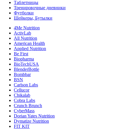
Таблетницы
Тренировочные дневники
Футболки
Шейкеры, Бутылки
4Me Nutrition
ActivLab
All Nutrition
American Health
Applied Nutrition
Be First
Biopharma
BioTechUSA
BlenderBottle
Bombbar
BSN
Carlson Labs
Cellucor
Chikalab
Cobra Labs
Crunch Brunch
CyberMass
Dorian Yates Nutrition
Dymatize Nutrition
FIT KIT