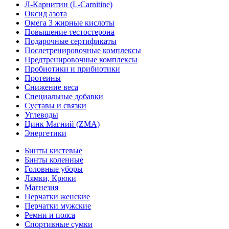
Л-Карнитин (L-Сarnitine)
Оксид азота
Омега 3 жирные кислоты
Повышение тестостерона
Подарочные сертификаты
Послетренировочные комплексы
Предтренировочные комплексы
Пробиотики и прибиотики
Протеины
Снижение веса
Специальные добавки
Суставы и связки
Углеводы
Цинк Магний (ZMA)
Энергетики
Бинты кистевые
Бинты коленные
Головные уборы
Лямки, Крюки
Магнезия
Перчатки женские
Перчатки мужские
Ремни и пояса
Спортивные сумки