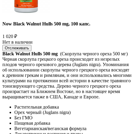
Now Black Walnut Hulls 500 mg, 100 капс.
1 020
₽
Нет в наличии
Отслеживать
Black Walnut Hulls 500 mg
(Скорлупа черного ореха 500 мг)
Черная скорлупа грецкого ореха происходит из незрелых
плодов черного орехового дерева (Juglans nigra). Упоминания
об использовании скорлупы черного грецкого ореха восходят
к древним грекам и римлянам, и они использовались многими
культурами на протяжении всей истории в качестве травяного
тонизирующего средства. Дерево черного грецкого ореха
произрастает на Ближнем Востоке, но в настоящее время
выращивается также в США, Канаде и Европе.
Растительная добавка
Орех черный (Juglans nigra)
Без ГМО
Пищевая добавка
Вегетарианская/веганская формула
Лекарственные растения и травы