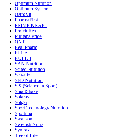
Optimum Nutrition
Optimum System
OstroVit
PharmaFirst
PRIME KRAFT
ProteinRex
Puritans Pride
QNT
Real Pharm
RLine
RULE 1
SAN Nutrition
Scitec Nutrition
Scivation
SFD Nutrition
SiS (Science in Sport)
SmartShake
Solaray
Solgar
Sport Technology Nutrition
Sportinia
Swanson
Swedish Nutra
Syntrax
Tree of Life