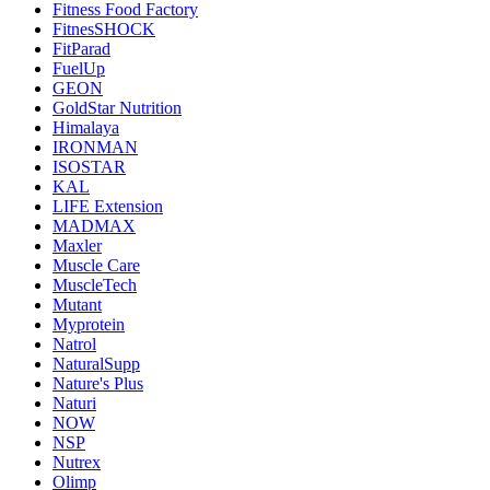
Fitness Food Factory
FitnesSHOCK
FitParad
FuelUp
GEON
GoldStar Nutrition
Himalaya
IRONMAN
ISOSTAR
KAL
LIFE Extension
MADMAX
Maxler
Muscle Care
MuscleTech
Mutant
Myprotein
Natrol
NaturalSupp
Nature's Plus
Naturi
NOW
NSP
Nutrex
Olimp