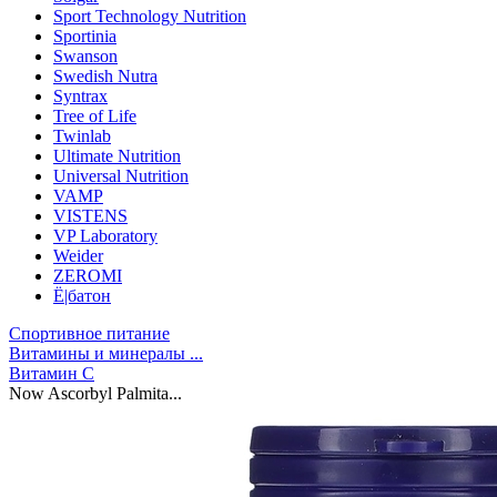
Sport Technology Nutrition
Sportinia
Swanson
Swedish Nutra
Syntrax
Tree of Life
Twinlab
Ultimate Nutrition
Universal Nutrition
VAMP
VISTENS
VP Laboratory
Weider
ZEROMI
Ё|батон
Спортивное питание
Витамины и минералы ...
Витамин C
Now Ascorbyl Palmita...