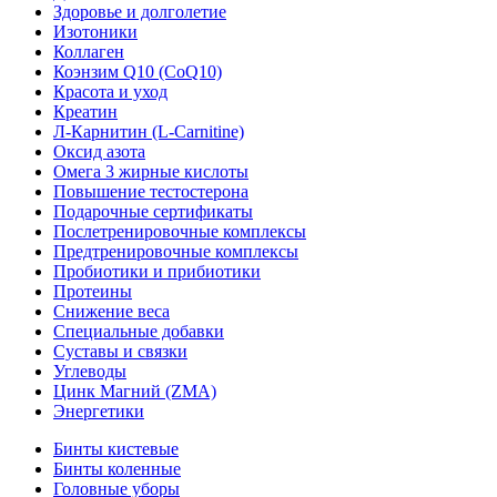
Здоровье и долголетие
Изотоники
Коллаген
Коэнзим Q10 (CoQ10)
Красота и уход
Креатин
Л-Карнитин (L-Сarnitine)
Оксид азота
Омега 3 жирные кислоты
Повышение тестостерона
Подарочные сертификаты
Послетренировочные комплексы
Предтренировочные комплексы
Пробиотики и прибиотики
Протеины
Снижение веса
Специальные добавки
Суставы и связки
Углеводы
Цинк Магний (ZMA)
Энергетики
Бинты кистевые
Бинты коленные
Головные уборы