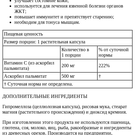
улучшает состояние кожи;
используется для лечения язвенной болезни органов
ЖКТ;
повышает иммунитет и препятствует старению;
необходим для тонуса мышцам.
Пищевая ценность
Размер порции: 1 растительная капсула
Количество в
% от суточной
1 порции
нормы
Витамин C (из аскорбил
200 мг
222%
пальмитата)
Аскорбил пальмитат
500 мг
†
† Суточная норма не определена.
ДОПОЛНИТЕЛЬНЫЕ ИНГРЕДИЕНТЫ
Гипромеллоза (целлюлозная капсула), рисовая мука, стеарат
магния (растительного происхождения) и диоксид кремния.
При изготовлении этого продукта не используются пшеница,
глютена, соя, молоко, яиц, рыба, ракообразные и ингредиенты
из древесных орехов. Производится на предприятии,