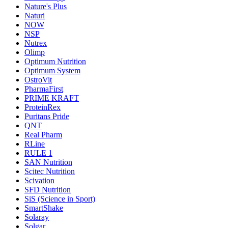
Nature's Plus
Naturi
NOW
NSP
Nutrex
Olimp
Optimum Nutrition
Optimum System
OstroVit
PharmaFirst
PRIME KRAFT
ProteinRex
Puritans Pride
QNT
Real Pharm
RLine
RULE 1
SAN Nutrition
Scitec Nutrition
Scivation
SFD Nutrition
SiS (Science in Sport)
SmartShake
Solaray
Solgar