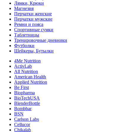
Лямки, Крюки
Магнезия
Перчатки женские
Перчатки мужские
Ремни и пояса
Спортивные сумки
Таблетницы
Тренировочные дневники
Футболки
Шейкеры, Бутылки
4Me Nutrition
ActivLab
All Nutrition
American Health
Applied Nutrition
Be First
Biopharma
BioTechUSA
BlenderBottle
Bombbar
BSN
Carlson Labs
Cellucor
Chikalab