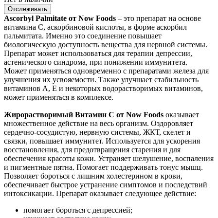
Отслеживать
Ascorbyl Palmitate от Now Foods
– это препарат на основе
витамина С, аскорбиновой кислоты, в форме аскорбил
пальмитата. Именно это соединение повышает
биологическую доступность вещества для нервной системы.
Препарат может использоваться для терапии депрессии,
астенического синдрома, при понижении иммунитета.
Может применяться одновременно с препаратами железа для
улучшения их усвояемости. Также улучшает стабильность
витаминов А, Е и некоторых водорастворимых витаминов,
может применяться в комплексе.
Жирорастворимый Витамин С от Now Foods
оказывает
множественное действие на весь организм. Оздоровляет
сердечно-сосудистую, нервную системы, ЖКТ, скелет и
связки, повышает иммунитет. Используется для ускорения
восстановления, для предотвращения старения и для
обеспечения красоты кожи. Устраняет шелушение, воспаления
и пигментные пятна. Помогает поддерживать тонус мышц.
Позволяет бороться с лишним холестерином в крови,
обеспечивает быстрое устранение симптомов и последствий
интоксикации. Препарат оказывает следующее действие:
помогает бороться с депрессией;