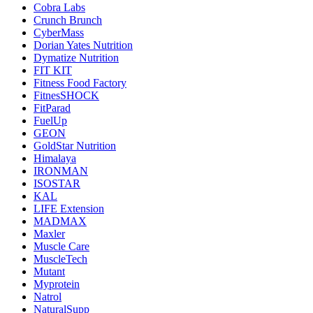
Cobra Labs
Crunch Brunch
CyberMass
Dorian Yates Nutrition
Dymatize Nutrition
FIT KIT
Fitness Food Factory
FitnesSHOCK
FitParad
FuelUp
GEON
GoldStar Nutrition
Himalaya
IRONMAN
ISOSTAR
KAL
LIFE Extension
MADMAX
Maxler
Muscle Care
MuscleTech
Mutant
Myprotein
Natrol
NaturalSupp