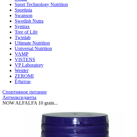
Sport Technology Nutrition
Sportinia
Swanson
Swedish Nutra
Syntrax
Tree of Life
Twinlab
Ultimate Nutrition
Universal Nutrition
VAMP
VISTENS
VP Laboratory
Weider
ZEROMI
Ё|батон
Спортивное питание
Антиоксиданты
NOW ALFALFA 10 grain...