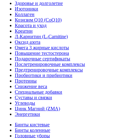
Здоровье и долголетие
Изотоники
Коллаген
Коэнзим Q10 (CoQ10)
Красота и уход
Креатин
Л-Карнитин (L-Сarnitine)
Оксид азота
Омега 3 жирные кислоты
Повышение тестостерона
Подарочные сертификаты
Послетренировочные комплексы
Предтренировочные комплексы
Пробиотики и прибиотики
Протеины
Снижение веса
Специальные добавки
Суставы и связки
Углеводы
Цинк Магний (ZMA)
Энергетики
Бинты кистевые
Бинты коленные
Головные уборы