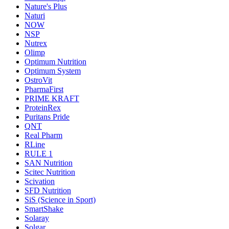
Nature's Plus
Naturi
NOW
NSP
Nutrex
Olimp
Optimum Nutrition
Optimum System
OstroVit
PharmaFirst
PRIME KRAFT
ProteinRex
Puritans Pride
QNT
Real Pharm
RLine
RULE 1
SAN Nutrition
Scitec Nutrition
Scivation
SFD Nutrition
SiS (Science in Sport)
SmartShake
Solaray
Solgar