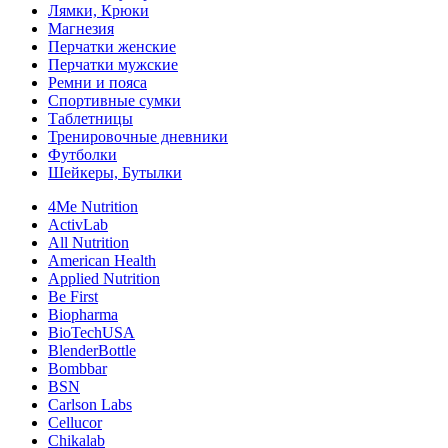
Лямки, Крюки
Магнезия
Перчатки женские
Перчатки мужские
Ремни и пояса
Спортивные сумки
Таблетницы
Тренировочные дневники
Футболки
Шейкеры, Бутылки
4Me Nutrition
ActivLab
All Nutrition
American Health
Applied Nutrition
Be First
Biopharma
BioTechUSA
BlenderBottle
Bombbar
BSN
Carlson Labs
Cellucor
Chikalab