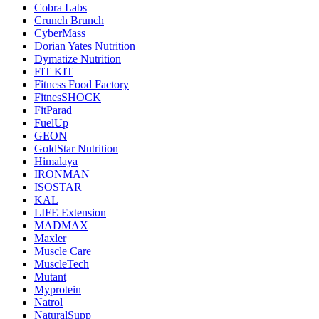
Cobra Labs
Crunch Brunch
CyberMass
Dorian Yates Nutrition
Dymatize Nutrition
FIT KIT
Fitness Food Factory
FitnesSHOCK
FitParad
FuelUp
GEON
GoldStar Nutrition
Himalaya
IRONMAN
ISOSTAR
KAL
LIFE Extension
MADMAX
Maxler
Muscle Care
MuscleTech
Mutant
Myprotein
Natrol
NaturalSupp