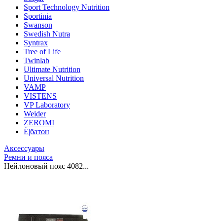
Sport Technology Nutrition
Sportinia
Swanson
Swedish Nutra
Syntrax
Tree of Life
Twinlab
Ultimate Nutrition
Universal Nutrition
VAMP
VISTENS
VP Laboratory
Weider
ZEROMI
Ё|батон
Аксессуары
Ремни и пояса
Нейлоновый пояс 4082...