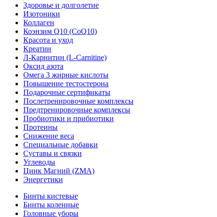
Здоровье и долголетие
Изотоники
Коллаген
Коэнзим Q10 (CoQ10)
Красота и уход
Креатин
Л-Карнитин (L-Сarnitine)
Оксид азота
Омега 3 жирные кислоты
Повышение тестостерона
Подарочные сертификаты
Послетренировочные комплексы
Предтренировочные комплексы
Пробиотики и прибиотики
Протеины
Снижение веса
Специальные добавки
Суставы и связки
Углеводы
Цинк Магний (ZMA)
Энергетики
Бинты кистевые
Бинты коленные
Головные уборы