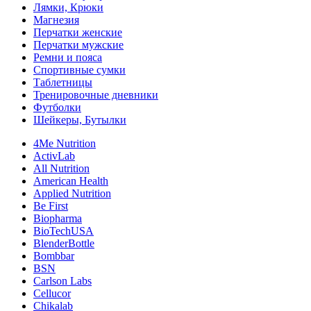
Лямки, Крюки
Магнезия
Перчатки женские
Перчатки мужские
Ремни и пояса
Спортивные сумки
Таблетницы
Тренировочные дневники
Футболки
Шейкеры, Бутылки
4Me Nutrition
ActivLab
All Nutrition
American Health
Applied Nutrition
Be First
Biopharma
BioTechUSA
BlenderBottle
Bombbar
BSN
Carlson Labs
Cellucor
Chikalab