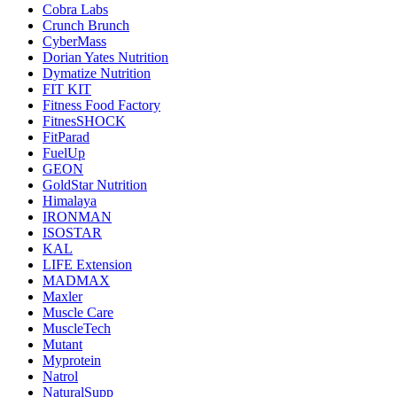
Cobra Labs
Crunch Brunch
CyberMass
Dorian Yates Nutrition
Dymatize Nutrition
FIT KIT
Fitness Food Factory
FitnesSHOCK
FitParad
FuelUp
GEON
GoldStar Nutrition
Himalaya
IRONMAN
ISOSTAR
KAL
LIFE Extension
MADMAX
Maxler
Muscle Care
MuscleTech
Mutant
Myprotein
Natrol
NaturalSupp