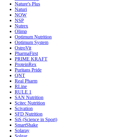
Nature's Plus
Naturi
NOW
NSP
Nutrex
Olimp
Optimum Nutrition
Optimum System
OstroVit
PharmaFirst
PRIME KRAFT
ProteinRex
Puritans Pride
QNT
Real Pharm
RLine
RULE 1
SAN Nutrition
Scitec Nutrition
Scivation
SFD Nutrition
SiS (Science in Sport)
SmartShake
Solaray
Solgar