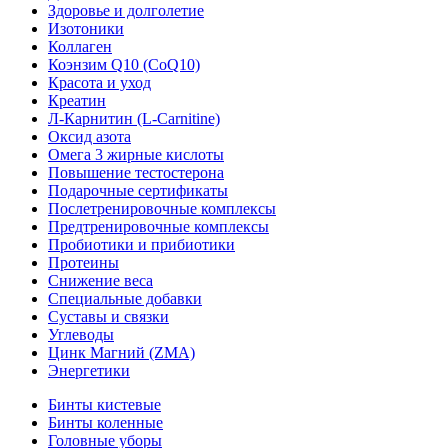
Здоровье и долголетие
Изотоники
Коллаген
Коэнзим Q10 (CoQ10)
Красота и уход
Креатин
Л-Карнитин (L-Сarnitine)
Оксид азота
Омега 3 жирные кислоты
Повышение тестостерона
Подарочные сертификаты
Послетренировочные комплексы
Предтренировочные комплексы
Пробиотики и прибиотики
Протеины
Снижение веса
Специальные добавки
Суставы и связки
Углеводы
Цинк Магний (ZMA)
Энергетики
Бинты кистевые
Бинты коленные
Головные уборы