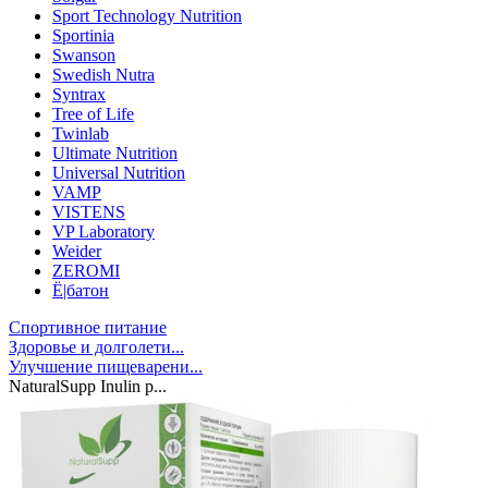
Sport Technology Nutrition
Sportinia
Swanson
Swedish Nutra
Syntrax
Tree of Life
Twinlab
Ultimate Nutrition
Universal Nutrition
VAMP
VISTENS
VP Laboratory
Weider
ZEROMI
Ё|батон
Спортивное питание
Здоровье и долголети...
Улучшение пищеварени...
NaturalSupp Inulin p...