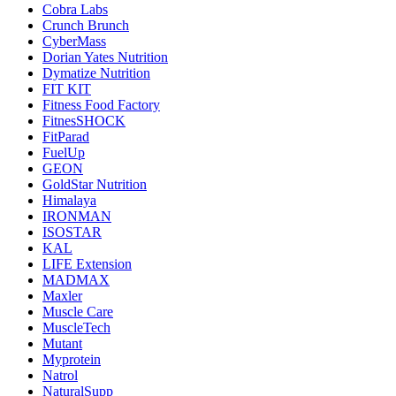
Cobra Labs
Crunch Brunch
CyberMass
Dorian Yates Nutrition
Dymatize Nutrition
FIT KIT
Fitness Food Factory
FitnesSHOCK
FitParad
FuelUp
GEON
GoldStar Nutrition
Himalaya
IRONMAN
ISOSTAR
KAL
LIFE Extension
MADMAX
Maxler
Muscle Care
MuscleTech
Mutant
Myprotein
Natrol
NaturalSupp