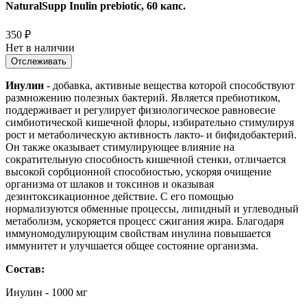
NaturalSupp Inulin prebiotic, 60 капс.
350
₽
Нет в наличии
Отслеживать
Инулин
- добавка, активные вещества которой способствуют
размножению полезных бактерий. Является пребиотиком,
поддерживает и регулирует физиологическое равновесие
симбиотической кишечной флоры, избирательно стимулируя
рост и метаболическую активность лакто- и бифидобактерий.
Он также оказывает стимулирующее влияние на
сократительную способность кишечной стенки, отличается
высокой сорбционной способностью, ускоряя очищение
организма от шлаков и токсинов и оказывая
дезинтоксикационное действие. С его помощью
нормализуются обменные процессы, липидный и углеводный
метаболизм, ускоряется процесс сжигания жира. Благодаря
иммуномодулирующим свойствам инулина повышается
иммунитет и улучшается общее состояние организма.
Состав:
Инулин - 1000 мг