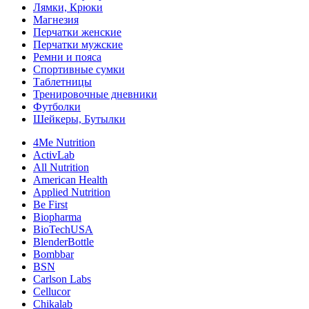
Лямки, Крюки
Магнезия
Перчатки женские
Перчатки мужские
Ремни и пояса
Спортивные сумки
Таблетницы
Тренировочные дневники
Футболки
Шейкеры, Бутылки
4Me Nutrition
ActivLab
All Nutrition
American Health
Applied Nutrition
Be First
Biopharma
BioTechUSA
BlenderBottle
Bombbar
BSN
Carlson Labs
Cellucor
Chikalab