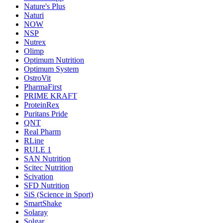
Nature's Plus
Naturi
NOW
NSP
Nutrex
Olimp
Optimum Nutrition
Optimum System
OstroVit
PharmaFirst
PRIME KRAFT
ProteinRex
Puritans Pride
QNT
Real Pharm
RLine
RULE 1
SAN Nutrition
Scitec Nutrition
Scivation
SFD Nutrition
SiS (Science in Sport)
SmartShake
Solaray
Solgar