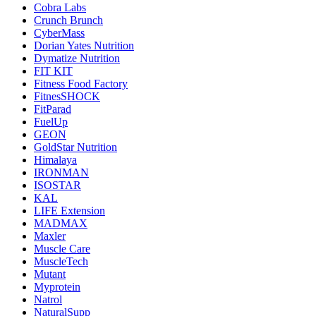
Cobra Labs
Crunch Brunch
CyberMass
Dorian Yates Nutrition
Dymatize Nutrition
FIT KIT
Fitness Food Factory
FitnesSHOCK
FitParad
FuelUp
GEON
GoldStar Nutrition
Himalaya
IRONMAN
ISOSTAR
KAL
LIFE Extension
MADMAX
Maxler
Muscle Care
MuscleTech
Mutant
Myprotein
Natrol
NaturalSupp