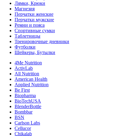
Лямки, Крюки
Магнезия
Перчатки женские
Перчатки мужские
Ремни и пояса
Спортивные сумки
Таблетницы
Тренировочные дневники
Футболки
Шейкеры, Бутылки
4Me Nutrition
ActivLab
All Nutrition
American Health
Applied Nutrition
Be First
Biopharma
BioTechUSA
BlenderBottle
Bombbar
BSN
Carlson Labs
Cellucor
Chikalab