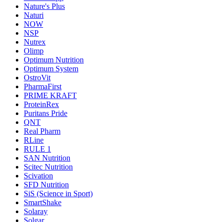
Nature's Plus
Naturi
NOW
NSP
Nutrex
Olimp
Optimum Nutrition
Optimum System
OstroVit
PharmaFirst
PRIME KRAFT
ProteinRex
Puritans Pride
QNT
Real Pharm
RLine
RULE 1
SAN Nutrition
Scitec Nutrition
Scivation
SFD Nutrition
SiS (Science in Sport)
SmartShake
Solaray
Solgar