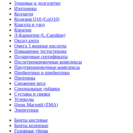
Здоровье и долголетие
Изотоники
Коллаген
Коэнзим Q10 (CoQ10)
Красота и уход
Креатин
Л-Карнитин (L-Сarnitine)
Оксид азота
Омега 3 жирные кислоты
Повышение тестостерона
Подарочные сертификаты
Послетренировочные комплексы
Предтренировочные комплексы
Пробиотики и прибиотики
Протеины
Снижение веса
Специальные добавки
Суставы и связки
Углеводы
Цинк Магний (ZMA)
Энергетики
Бинты кистевые
Бинты коленные
Головные уборы