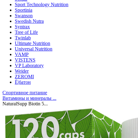
Sport Technology Nutrition
Sportinia
Swanson
Swedish Nutra
Syntrax
Tree of Life
Twinlab
Ultimate Nutrition
Universal Nutrition
VAMP
VISTENS
VP Laboratory
Weider
ZEROMI
Ё|батон
Спортивное питание
Витамины и минералы ...
NaturalSupp Biotin 5...