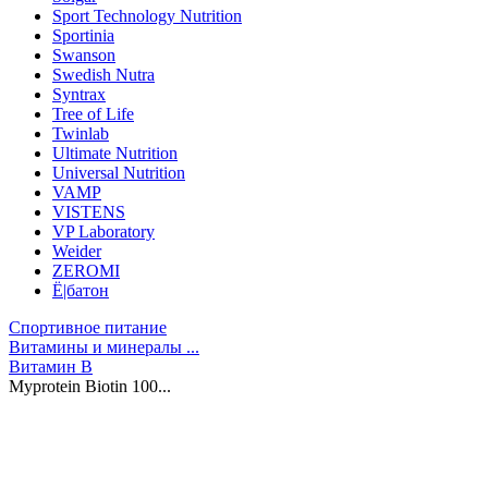
Sport Technology Nutrition
Sportinia
Swanson
Swedish Nutra
Syntrax
Tree of Life
Twinlab
Ultimate Nutrition
Universal Nutrition
VAMP
VISTENS
VP Laboratory
Weider
ZEROMI
Ё|батон
Спортивное питание
Витамины и минералы ...
Витамин B
Myprotein Biotin 100...