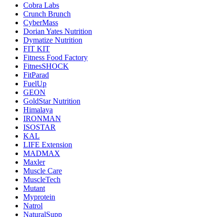
Cobra Labs
Crunch Brunch
CyberMass
Dorian Yates Nutrition
Dymatize Nutrition
FIT KIT
Fitness Food Factory
FitnesSHOCK
FitParad
FuelUp
GEON
GoldStar Nutrition
Himalaya
IRONMAN
ISOSTAR
KAL
LIFE Extension
MADMAX
Maxler
Muscle Care
MuscleTech
Mutant
Myprotein
Natrol
NaturalSupp