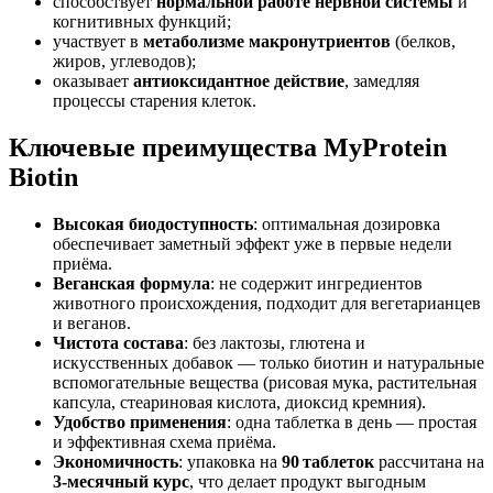
способствует
нормальной работе нервной системы
и
когнитивных функций;
участвует в
метаболизме макронутриентов
(белков,
жиров, углеводов);
оказывает
антиоксидантное действие
, замедляя
процессы старения клеток.
Ключевые преимущества MyProtein
Biotin
Высокая биодоступность
: оптимальная дозировка
обеспечивает заметный эффект уже в первые недели
приёма.
Веганская формула
: не содержит ингредиентов
животного происхождения, подходит для вегетарианцев
и веганов.
Чистота состава
: без лактозы, глютена и
искусственных добавок — только биотин и натуральные
вспомогательные вещества (рисовая мука, растительная
капсула, стеариновая кислота, диоксид кремния).
Удобство применения
: одна таблетка в день — простая
и эффективная схема приёма.
Экономичность
: упаковка на
90 таблеток
рассчитана на
3‑месячный курс
, что делает продукт выгодным