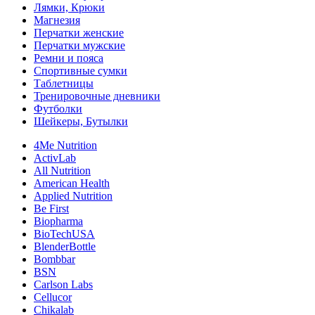
Лямки, Крюки
Магнезия
Перчатки женские
Перчатки мужские
Ремни и пояса
Спортивные сумки
Таблетницы
Тренировочные дневники
Футболки
Шейкеры, Бутылки
4Me Nutrition
ActivLab
All Nutrition
American Health
Applied Nutrition
Be First
Biopharma
BioTechUSA
BlenderBottle
Bombbar
BSN
Carlson Labs
Cellucor
Chikalab