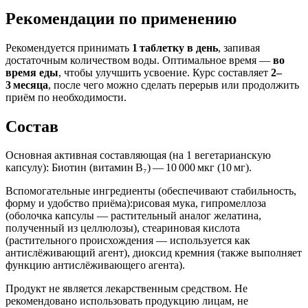
Рекомендации по применению
Рекомендуется принимать
1 таблетку в день
, запивая
достаточным количеством воды. Оптимальное время —
во
время еды
, чтобы улучшить усвоение. Курс составляет
2–
3 месяца
, после чего можно сделать перерыв или продолжить
приём по необходимости.
Состав
Основная активная составляющая (на 1 вегетарианскую
капсулу): Биотин (витамин B₇) — 10 000 мкг (10 мг).
Вспомогательные ингредиенты (обеспечивают стабильность,
форму и удобство приёма):рисовая мука, гипромеллоза
(оболочка капсулы — растительный аналог желатина,
полученный из целлюлозы), стеариновая кислота
(растительного происхождения — используется как
антислёживающий агент), диоксид кремния (также выполняет
функцию антислёживающего агента).
Продукт не является лекарственным средством. Не
рекомендовано использовать продукцию лицам, не