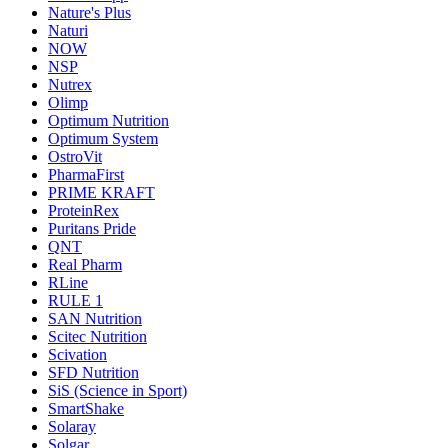
Nature's Plus
Naturi
NOW
NSP
Nutrex
Olimp
Optimum Nutrition
Optimum System
OstroVit
PharmaFirst
PRIME KRAFT
ProteinRex
Puritans Pride
QNT
Real Pharm
RLine
RULE 1
SAN Nutrition
Scitec Nutrition
Scivation
SFD Nutrition
SiS (Science in Sport)
SmartShake
Solaray
Solgar