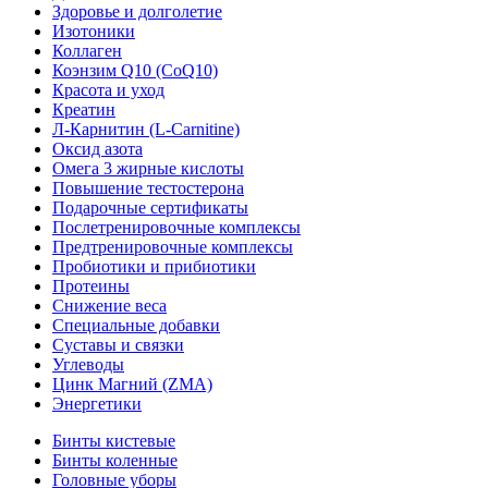
Здоровье и долголетие
Изотоники
Коллаген
Коэнзим Q10 (CoQ10)
Красота и уход
Креатин
Л-Карнитин (L-Сarnitine)
Оксид азота
Омега 3 жирные кислоты
Повышение тестостерона
Подарочные сертификаты
Послетренировочные комплексы
Предтренировочные комплексы
Пробиотики и прибиотики
Протеины
Снижение веса
Специальные добавки
Суставы и связки
Углеводы
Цинк Магний (ZMA)
Энергетики
Бинты кистевые
Бинты коленные
Головные уборы