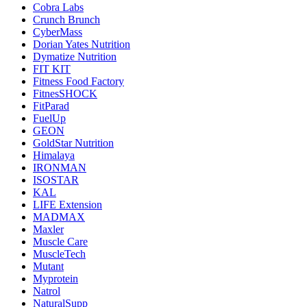
Cobra Labs
Crunch Brunch
CyberMass
Dorian Yates Nutrition
Dymatize Nutrition
FIT KIT
Fitness Food Factory
FitnesSHOCK
FitParad
FuelUp
GEON
GoldStar Nutrition
Himalaya
IRONMAN
ISOSTAR
KAL
LIFE Extension
MADMAX
Maxler
Muscle Care
MuscleTech
Mutant
Myprotein
Natrol
NaturalSupp