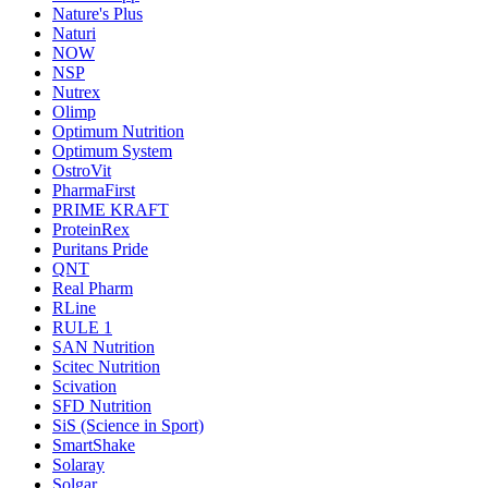
Nature's Plus
Naturi
NOW
NSP
Nutrex
Olimp
Optimum Nutrition
Optimum System
OstroVit
PharmaFirst
PRIME KRAFT
ProteinRex
Puritans Pride
QNT
Real Pharm
RLine
RULE 1
SAN Nutrition
Scitec Nutrition
Scivation
SFD Nutrition
SiS (Science in Sport)
SmartShake
Solaray
Solgar