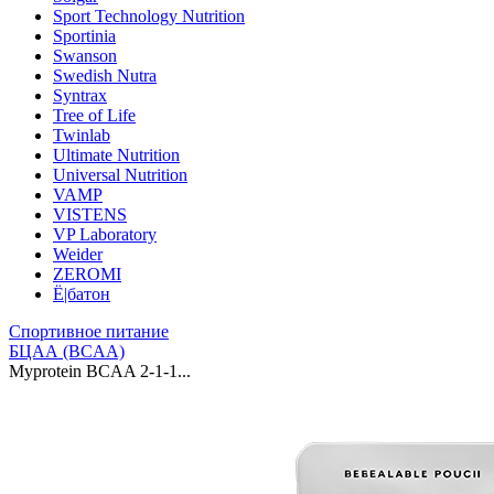
Sport Technology Nutrition
Sportinia
Swanson
Swedish Nutra
Syntrax
Tree of Life
Twinlab
Ultimate Nutrition
Universal Nutrition
VAMP
VISTENS
VP Laboratory
Weider
ZEROMI
Ё|батон
Спортивное питание
БЦАА (BCAA)
Myprotein BCAA 2-1-1...