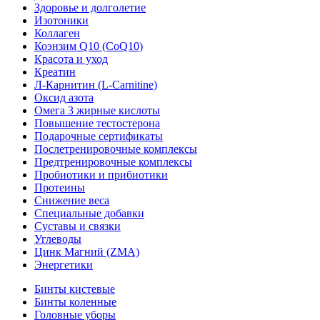
Здоровье и долголетие
Изотоники
Коллаген
Коэнзим Q10 (CoQ10)
Красота и уход
Креатин
Л-Карнитин (L-Сarnitine)
Оксид азота
Омега 3 жирные кислоты
Повышение тестостерона
Подарочные сертификаты
Послетренировочные комплексы
Предтренировочные комплексы
Пробиотики и прибиотики
Протеины
Снижение веса
Специальные добавки
Суставы и связки
Углеводы
Цинк Магний (ZMA)
Энергетики
Бинты кистевые
Бинты коленные
Головные уборы