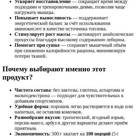
Ускоряет восстановление
— сокращает время между
подходами и тренировочными днями, позволяя чаще
нагружать мышцы.
Повышает выносливость
— поддерживает
энергетический баланс за счёт использования
аминокислот в качестве источника топлива.
Стимулирует рост массы
— активирует анаболические
процессы благодаря высокому содержанию лейцина.
Помогает при сушке
— сохраняет мышечный объём
при снижении калорийности рациона, минимизируя
потерю тканей.
Почему выбирают именно этот
продукт?
Чистота состава
: без лактозы, глютена, аспартама и
мальтодекстрина — подходит для чувствительных к
добавкам спортсменов.
Удобная форма
: порошок легко растворяется в воде или
напитках, не оставляя комочков.
Разнообразие вкусов
: тропический, ягодный взрыв,
персик‑манго, арбуз и другие варианты делают приём
приятным.
Экономичность
: 500 г хватает на
100 порций
(5 г