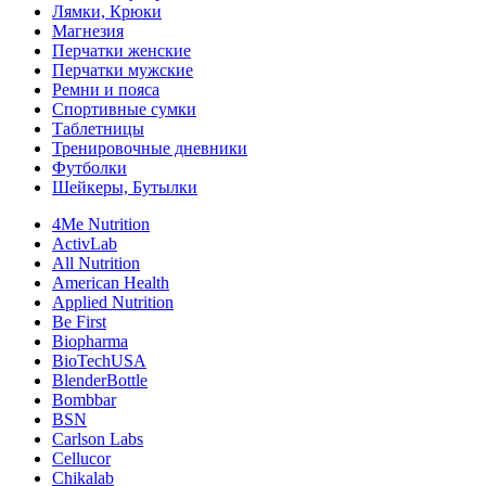
Лямки, Крюки
Магнезия
Перчатки женские
Перчатки мужские
Ремни и пояса
Спортивные сумки
Таблетницы
Тренировочные дневники
Футболки
Шейкеры, Бутылки
4Me Nutrition
ActivLab
All Nutrition
American Health
Applied Nutrition
Be First
Biopharma
BioTechUSA
BlenderBottle
Bombbar
BSN
Carlson Labs
Cellucor
Chikalab