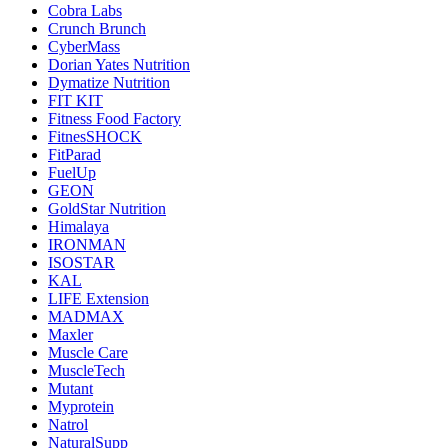
Cobra Labs
Crunch Brunch
CyberMass
Dorian Yates Nutrition
Dymatize Nutrition
FIT KIT
Fitness Food Factory
FitnesSHOCK
FitParad
FuelUp
GEON
GoldStar Nutrition
Himalaya
IRONMAN
ISOSTAR
KAL
LIFE Extension
MADMAX
Maxler
Muscle Care
MuscleTech
Mutant
Myprotein
Natrol
NaturalSupp