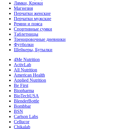
Лямки, Крюки
Магнезия
Перчатки женские
Перчатки мужские
Ремни и пояса
Спортивные сумки
Таблетницы
Тренировочные дневники
Футболки
Шейкеры, Бутылки
4Me Nutrition
ActivLab
All Nutrition
American Health
Applied Nutrition
Be First
Biopharma
BioTechUSA
BlenderBottle
Bombbar
BSN
Carlson Labs
Cellucor
Chikalab