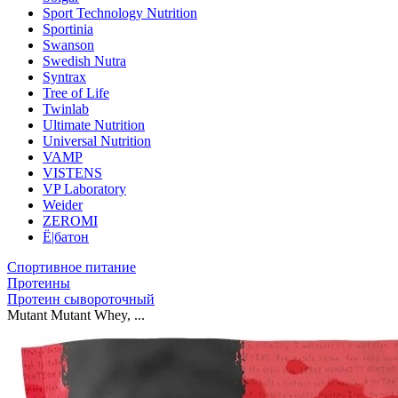
Sport Technology Nutrition
Sportinia
Swanson
Swedish Nutra
Syntrax
Tree of Life
Twinlab
Ultimate Nutrition
Universal Nutrition
VAMP
VISTENS
VP Laboratory
Weider
ZEROMI
Ё|батон
Спортивное питание
Протеины
Протеин сывороточный
Mutant Mutant Whey, ...