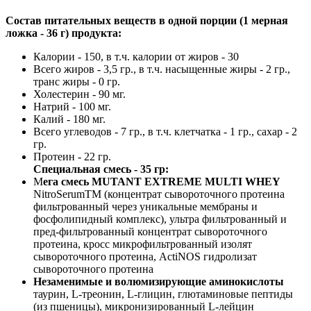
Состав питательных веществ в одной порции (1 мерная
ложка - 36 г) продукта:
Калории - 150, в т.ч. калории от жиров - 30
Всего жиров - 3,5 гр., в т.ч. насыщенные жиры - 2 гр.,
транс жиры - 0 гр.
Холестерин - 90 мг.
Натрий - 100 мг.
Калий - 180 мг.
Всего углеводов - 7 гр., в т.ч. клетчатка - 1 гр., сахар - 2
гр.
Протеин - 22 гр.
Специальная смесь - 35 гр:
М
ега смесь MUTANT EXTREME MULTI WHEY
NitroSerumTM (концентрат сывороточного протеина
фильтрованный через уникальные мембраны и
фосфолипидный комплекс), ультра фильтрованный и
пред-фильтрованный концентрат сывороточного
протеина, кросс микрофильтрованный изолят
сывороточного протеина, ActiNOS гидролизат
сывороточного протеина
Незаменимые и волюмизирующие аминокислоты
таурин, L-треонин, L-глицин, глютаминовые пептиды
(из пшеницы), микронизированный L-лейцин