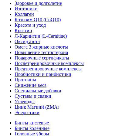
Здоровье и долголетие
Изотоники
Коллаген
Коэнзим Q10 (CoQ10)
Красота и уход
Креатин
Л-Карнитин (L-Сarnitine)
Оксид азота
Омега 3 жирные кислоты
Повышение тестостерона
Подарочные сертификаты
Послетренировочные комплексы
Предтренировочные комплексы
Пробиотики и прибиотики
Протеины
Снижение веса
Специальные добавки
Суставы и связки
Углеводы
Цинк Магний (ZMA)
Энергетики
Бинты кистевые
Бинты коленные
Головные уборы