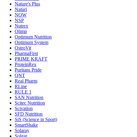
Nature's Plus
Naturi
NOW
NSP
Nutrex
Olimp
Optimum Nutrition
Optimum System
OstroVit
PharmaFirst
PRIME KRAFT
ProteinRex
Puritans Pride
QNT
Real Pharm
RLine
RULE 1
SAN Nutrition
Scitec Nutrition
Scivation
SFD Nutrition
SiS (Science in Sport)
SmartShake
Solaray
Solgar