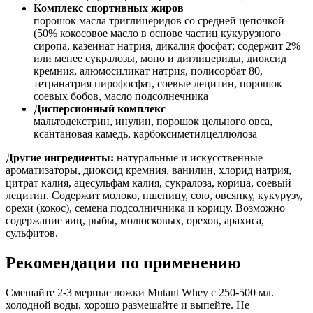
Комплекс спортивных жиров
порошок масла триглицеридов со средней цепочкой
(50% кокосовое масло в основе частиц кукурузного
сиропа, казеинат натрия, дикалия фосфат; содержит 2%
или менее сукралозы, моно и диглицериды, диоксид
кремния, алюмосиликат натрия, полисорбат 80,
тетранатрия пирофосфат, соевые лецитин, порошок
соевых бобов, масло подсолнечника
Дисперсионный комплекс
мальтодекстрин, инулин, порошок цельного овса,
ксантановая камедь, карбоксиметилцеллюлоза
Другие ингредиенты:
натуральные и искусственные
ароматизаторы, диоксид кремния, ванилин, хлорид натрия,
цитрат калия, ацесульфам калия, сукралоза, корица, соевый
лецитин. Содержит молоко, пшеницу, сою, овсянку, кукурузу,
орехи (кокос), семена подсолничника и корицу. Возможно
содержание яиц, рыбы, молюсковых, орехов, арахиса,
сульфитов.
Рекомендации по применению
Смешайте 2-3 мерные ложки Mutant Whey с 250-500 мл.
холодной воды, хорошо размешайте и выпейте. Не