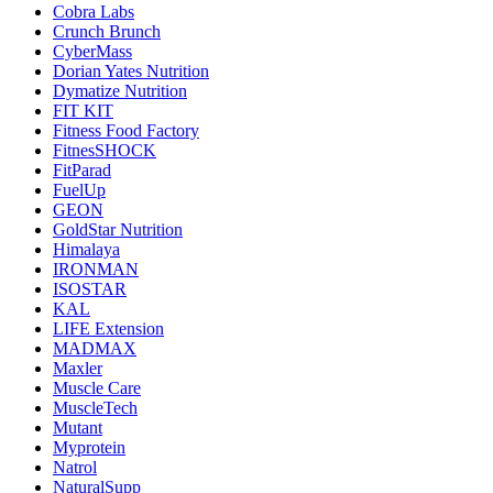
Cobra Labs
Crunch Brunch
CyberMass
Dorian Yates Nutrition
Dymatize Nutrition
FIT KIT
Fitness Food Factory
FitnesSHOCK
FitParad
FuelUp
GEON
GoldStar Nutrition
Himalaya
IRONMAN
ISOSTAR
KAL
LIFE Extension
MADMAX
Maxler
Muscle Care
MuscleTech
Mutant
Myprotein
Natrol
NaturalSupp