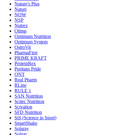
Nature's Plus
Naturi
NOW
NSP
Nutrex
Olimp
Optimum Nutrition
Optimum System
OstroVit
PharmaFirst
PRIME KRAFT
ProteinRex
Puritans Pride
QNT
Real Pharm
RLine
RULE 1
SAN Nutrition
Scitec Nutrition
Scivation
SFD Nutrition
SiS (Science in Sport)
SmartShake
Solaray
Solgar