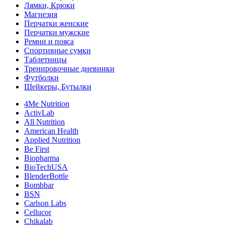
Лямки, Крюки
Магнезия
Перчатки женские
Перчатки мужские
Ремни и пояса
Спортивные сумки
Таблетницы
Тренировочные дневники
Футболки
Шейкеры, Бутылки
4Me Nutrition
ActivLab
All Nutrition
American Health
Applied Nutrition
Be First
Biopharma
BioTechUSA
BlenderBottle
Bombbar
BSN
Carlson Labs
Cellucor
Chikalab