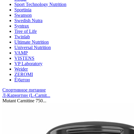
Sport Technology Nutrition
Sportinia
Swanson
Swedish Nutra
Syntrax
Tree of Life
Twinlab
Ultimate Nutrition
Universal Nutrition
VAMP
VISTENS
VP Laboratory
Weider
ZEROMI
Ё|батон
Спортивное питание
Л-Карнитин (L-Сarnit...
Mutant Carnitine 750...