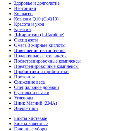
Здоровье и долголетие
Изотоники
Коллаген
Коэнзим Q10 (CoQ10)
Красота и уход
Креатин
Л-Карнитин (L-Сarnitine)
Оксид азота
Омега 3 жирные кислоты
Повышение тестостерона
Подарочные сертификаты
Послетренировочные комплексы
Предтренировочные комплексы
Пробиотики и прибиотики
Протеины
Снижение веса
Специальные добавки
Суставы и связки
Углеводы
Цинк Магний (ZMA)
Энергетики
Бинты кистевые
Бинты коленные
Головные уборы