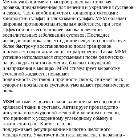
Метилсульфонилметан распространен как пищевая
добавка, предназначенная для лечения и укрепления суставов
и связок. Часто комбинируется с хондропротекторами:
хондроитин сульфат и глюкозамин сульфат. MSM обладает
широким противовоспалительным действием, при этом
эффективность его наиболее высока в лечении
воспалительных заболеваний суставов. Последнее
исследование показало, что данное вещество способствует
более быстрому восстановлению после тренировок
и помогает сохранять мышцы от разрушения. Также MSM
успешно использовался спортсменами после физических
нагрузок для снятия онемения, болевых ощущений
и напряжения в мышцах. MSM стимулирует выработку
суставной жидкости, повышает
подвижность суставов и прочность связок, снижает риск
судорог и воспаления суставов, уменьшает травматическую
боль.
МSМ
оказывает значительное влияние на регенерацию
хрящевой ткани в суставах. Активирует производство
инсулина поджелудочной железой и холином в печени,
что приводит к ускоренному углеводному обмену и
заживлению ран. Кроме того, он
поддерживает регулирование кислотно-щелочного
менеджмента. Участвует в синтезе коллагена и кератина -