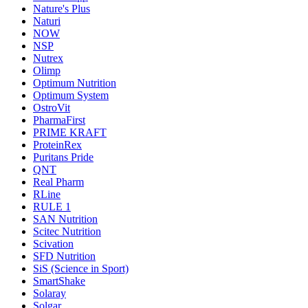
Nature's Plus
Naturi
NOW
NSP
Nutrex
Olimp
Optimum Nutrition
Optimum System
OstroVit
PharmaFirst
PRIME KRAFT
ProteinRex
Puritans Pride
QNT
Real Pharm
RLine
RULE 1
SAN Nutrition
Scitec Nutrition
Scivation
SFD Nutrition
SiS (Science in Sport)
SmartShake
Solaray
Solgar