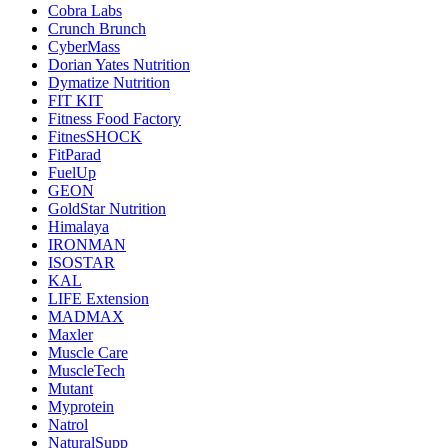
Cobra Labs
Crunch Brunch
CyberMass
Dorian Yates Nutrition
Dymatize Nutrition
FIT KIT
Fitness Food Factory
FitnesSHOCK
FitParad
FuelUp
GEON
GoldStar Nutrition
Himalaya
IRONMAN
ISOSTAR
KAL
LIFE Extension
MADMAX
Maxler
Muscle Care
MuscleTech
Mutant
Myprotein
Natrol
NaturalSupp