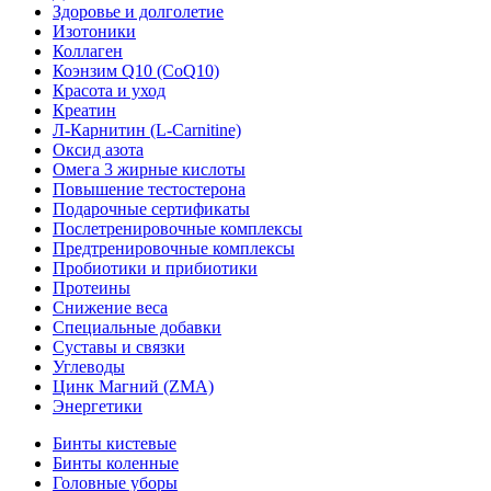
Здоровье и долголетие
Изотоники
Коллаген
Коэнзим Q10 (CoQ10)
Красота и уход
Креатин
Л-Карнитин (L-Сarnitine)
Оксид азота
Омега 3 жирные кислоты
Повышение тестостерона
Подарочные сертификаты
Послетренировочные комплексы
Предтренировочные комплексы
Пробиотики и прибиотики
Протеины
Снижение веса
Специальные добавки
Суставы и связки
Углеводы
Цинк Магний (ZMA)
Энергетики
Бинты кистевые
Бинты коленные
Головные уборы