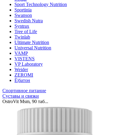
Sport Technology Nutrition
Sportinia
Swanson
Swedish Nutra
Syntrax
Tree of Life
Twinlab
Ultimate Nutrition
Universal Nutrition
VAMP
VISTENS
VP Laboratory
Weider
ZEROMI
Ё|батон
Спортивное питание
Суставы и связки
OstroVit Msm, 90 таб...