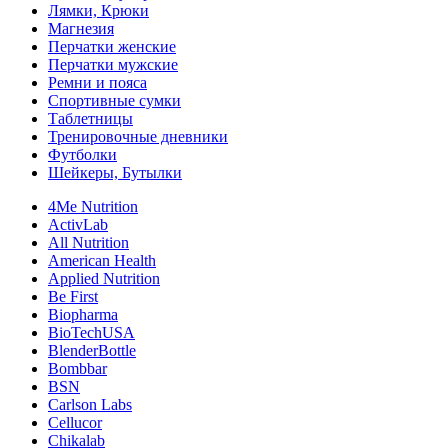
Лямки, Крюки
Магнезия
Перчатки женские
Перчатки мужские
Ремни и пояса
Спортивные сумки
Таблетницы
Тренировочные дневники
Футболки
Шейкеры, Бутылки
4Me Nutrition
ActivLab
All Nutrition
American Health
Applied Nutrition
Be First
Biopharma
BioTechUSA
BlenderBottle
Bombbar
BSN
Carlson Labs
Cellucor
Chikalab