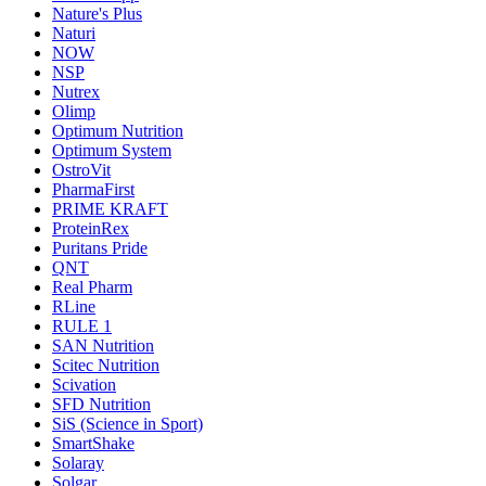
Nature's Plus
Naturi
NOW
NSP
Nutrex
Olimp
Optimum Nutrition
Optimum System
OstroVit
PharmaFirst
PRIME KRAFT
ProteinRex
Puritans Pride
QNT
Real Pharm
RLine
RULE 1
SAN Nutrition
Scitec Nutrition
Scivation
SFD Nutrition
SiS (Science in Sport)
SmartShake
Solaray
Solgar