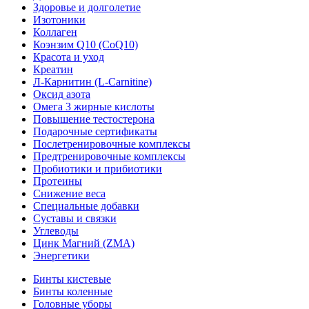
Здоровье и долголетие
Изотоники
Коллаген
Коэнзим Q10 (CoQ10)
Красота и уход
Креатин
Л-Карнитин (L-Сarnitine)
Оксид азота
Омега 3 жирные кислоты
Повышение тестостерона
Подарочные сертификаты
Послетренировочные комплексы
Предтренировочные комплексы
Пробиотики и прибиотики
Протеины
Снижение веса
Специальные добавки
Суставы и связки
Углеводы
Цинк Магний (ZMA)
Энергетики
Бинты кистевые
Бинты коленные
Головные уборы