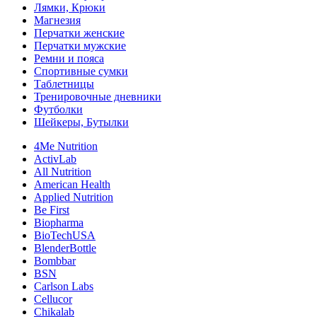
Лямки, Крюки
Магнезия
Перчатки женские
Перчатки мужские
Ремни и пояса
Спортивные сумки
Таблетницы
Тренировочные дневники
Футболки
Шейкеры, Бутылки
4Me Nutrition
ActivLab
All Nutrition
American Health
Applied Nutrition
Be First
Biopharma
BioTechUSA
BlenderBottle
Bombbar
BSN
Carlson Labs
Cellucor
Chikalab