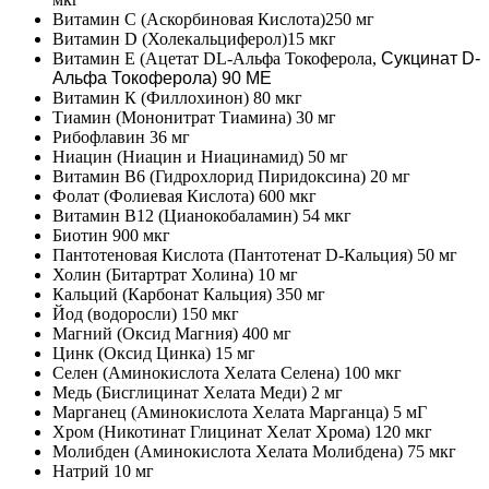
Витамин С (Аскорбиновая Кислота)250 мг
Витамин D (Холекальциферол)15 мкг
Витамин Е (Ацетат DL-Альфа Токоферола,
Сукцинат D-
Альфа Токоферола) 90 МЕ
Витамин К (Филлохинон) 80 мкг
Тиамин (Мононитрат Тиамина) 30 мг
Рибофлавин 36 мг
Ниацин (Ниацин и Ниацинамид) 50 мг
Витамин В6 (Гидрохлорид Пиридоксина) 20 мг
Фолат (Фолиевая Кислота) 600 мкг
Витамин В12 (Цианокобаламин) 54 мкг
Биотин 900 мкг
Пантотеновая Кислота (Пантотенат D-Кальция) 50 мг
Холин (Битартрат Холина) 10 мг
Кальций (Карбонат Кальция) 350 мг
Йод (водоросли) 150 мкг
Магний (Оксид Магния) 400 мг
Цинк (Оксид Цинка) 15 мг
Селен (Аминокислота Хелата Селена) 100 мкг
Медь (Бисглицинат Хелата Меди) 2 мг
Марганец (Аминокислота Хелата Марганца) 5 мГ
Хром (Никотинат Глицинат Хелат Хрома) 120 мкг
Молибден (Аминокислота Хелата Молибдена) 75 мкг
Натрий 10 мг