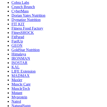
Cobra Labs
Crunch Brunch
CyberMass
Dorian Yates Nutrition
Dymatize Nutrition
FIT KIT
Fitness Food Factory
FitnesSHOCK
FitParad
FuelUp
GEON
GoldStar Nutrition
Himalaya
IRONMAN
ISOSTAR
KAL
LIFE Extension
MADMAX
Maxler
Muscle Care
MuscleTech
Mutant
Myprotein
Natrol
NaturalSupp