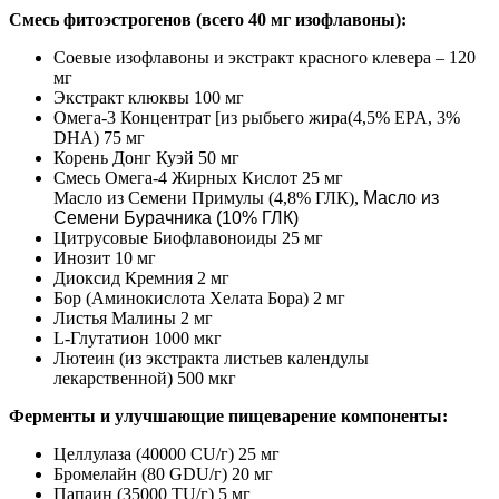
Смесь фитоэстрогенов (всего 40 мг изофлавоны):
Cоевые изофлавоны и экстракт красного клевера – 120
мг
Экстракт клюквы 100 мг
Омега-3 Концентрат [из рыбьего жира(4,5% EPA, 3%
DHA) 75 мг
Корень Донг Куэй 50 мг
Смесь Омега-4 Жирных Кислот 25 мг
Масло из Семени Примулы (4,8% ГЛК),
Масло из
Семени Бурачника (10% ГЛК)
Цитрусовые Биофлавоноиды
25 мг
Инозит 10 мг
Диоксид Кремния 2 мг
Бор (Аминокислота Хелата Бора) 2 мг
Листья Малины 2 мг
L-Глутатион 1000 мкг
Лютеин (из экстракта листьев календулы
лекарственной) 500 мкг
Ферменты и улучшающие пищеварение компоненты:
Целлулаза (40000 CU/г) 25 мг
Бромелайн (80 GDU/г) 20 мг
Папаин (35000 TU/г) 5 мг