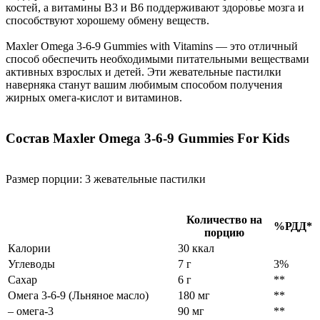
костей, а витамины B3 и B6 поддерживают здоровье мозга и
способствуют хорошему обмену веществ.
Maxler Omega 3-6-9 Gummies with Vitamins — это отличный
способ обеспечить необходимыми питательными веществами
активных взрослых и детей. Эти жевательные пастилки
наверняка станут вашим любимым способом получения
жирных омега-кислот и витаминов.
Состав Maxler Omega 3-6-9 Gummies For Kids
Размер порции: 3 жевательные пастилки
Количество на
%РДД*
порцию
Калории
30 ккал
Углеводы
7 г
3%
Сахар
6 г
**
Омега 3-6-9 (Льняное масло)
180 мг
**
– омега-3
90 мг
**