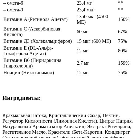
– омега-6
23,4 мг
**
– омега-9
23,4 мкг
**
1350 мкг (4500
Витамин A (Ретинола Ацетат)
150%
МЕ)
Витамин C (Аскорбиновая
60 мг
67%
Кислота)
Витамин Д3 (Холекальциферол)
15 мкг (600 МЕ)
75%
Витамин E (DL-Альфа-
12 мг
80%
Токоферола Ацетат)
Витамин B6 (Пиридоксина
2,7 мг
159%
Гидрохлорид)
Ниацин (Никотинамид)
12 мг
75%
Ингредиенты:
Крахмальная Патока, Кристаллический Сахар, Пектин,
Регулятор Кислотности (Лимонная Кислота), Цитрат Натрия,
Натуральный Ароматизатор Апельсин, Экстракт Розмарина,
Растительное Масло, Красители (Бета-Каротин, Концентрат
Сока пурпурной моркови), Эмульгатор (Сложные Эфиры