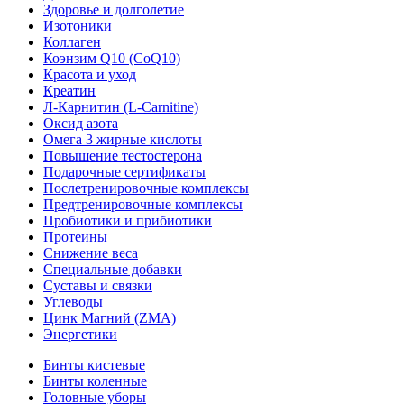
Здоровье и долголетие
Изотоники
Коллаген
Коэнзим Q10 (CoQ10)
Красота и уход
Креатин
Л-Карнитин (L-Сarnitine)
Оксид азота
Омега 3 жирные кислоты
Повышение тестостерона
Подарочные сертификаты
Послетренировочные комплексы
Предтренировочные комплексы
Пробиотики и прибиотики
Протеины
Снижение веса
Специальные добавки
Суставы и связки
Углеводы
Цинк Магний (ZMA)
Энергетики
Бинты кистевые
Бинты коленные
Головные уборы