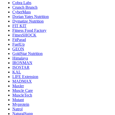
Cobra Labs
Crunch Brunch
CyberMass
Dorian Yates Nutrition
Dymatize Nutrition
FIT KIT
Fitness Food Factory
FitnesSHOCK
FitParad
FuelUp
GEON
GoldStar Nutrition
Himalaya
IRONMAN
ISOSTAR
KAL
LIFE Extension
MADMAX
Maxler
Muscle Care
MuscleTech
Mutant
Myprotein
Natrol
NaturalSupp