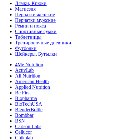
Лямки, Крюки
Магнезия
Перчатки женские
Перчатки мужские
Ремни и пояса
Спортивные сумки
Таблетницы
Тренировочные дневники
Футболки
Шейкеры, Бутылки
4Me Nutrition
ActivLab
All Nutrition
American Health
Applied Nutrition
Be First
Biopharma
BioTechUSA
BlenderBottle
Bombbar
BSN
Carlson Labs
Cellucor
Chikalab