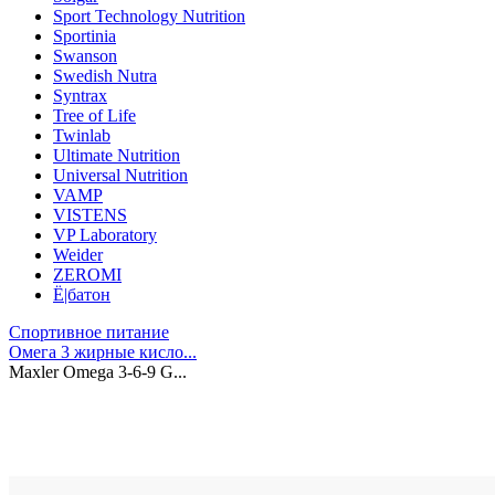
Sport Technology Nutrition
Sportinia
Swanson
Swedish Nutra
Syntrax
Tree of Life
Twinlab
Ultimate Nutrition
Universal Nutrition
VAMP
VISTENS
VP Laboratory
Weider
ZEROMI
Ё|батон
Спортивное питание
Омега 3 жирные кисло...
Maxler Omega 3-6-9 G...