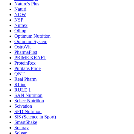
Nature's Plus
Naturi
NOW
NSP
Nutrex
Olimp
Optimum Nutrition
Optimum System
OstroVit
PharmaFirst
PRIME KRAFT
ProteinRex
Puritans Pride
QNT
Real Pharm
RLine
RULE 1
SAN Nutrition
Scitec Nutrition
Scivation
SFD Nutrition
SiS (Science in Sport)
SmartShake
Solaray
Solgar