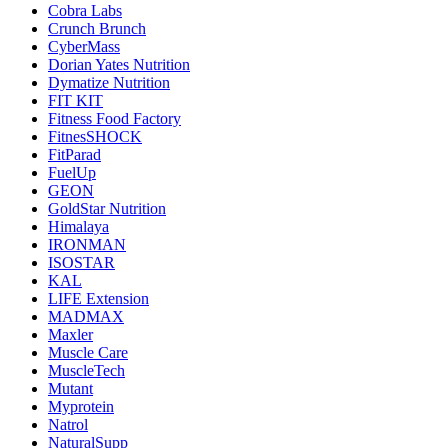
Cobra Labs
Crunch Brunch
CyberMass
Dorian Yates Nutrition
Dymatize Nutrition
FIT KIT
Fitness Food Factory
FitnesSHOCK
FitParad
FuelUp
GEON
GoldStar Nutrition
Himalaya
IRONMAN
ISOSTAR
KAL
LIFE Extension
MADMAX
Maxler
Muscle Care
MuscleTech
Mutant
Myprotein
Natrol
NaturalSupp