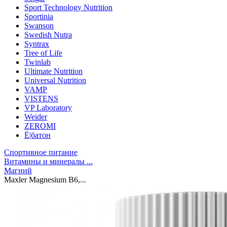
Sport Technology Nutrition
Sportinia
Swanson
Swedish Nutra
Syntrax
Tree of Life
Twinlab
Ultimate Nutrition
Universal Nutrition
VAMP
VISTENS
VP Laboratory
Weider
ZEROMI
Ё|батон
Спортивное питание
Витамины и минералы ...
Магний
Maxler Magnesium B6,...