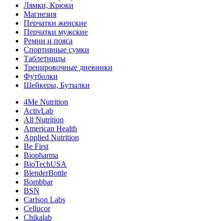
Лямки, Крюки
Магнезия
Перчатки женские
Перчатки мужские
Ремни и пояса
Спортивные сумки
Таблетницы
Тренировочные дневники
Футболки
Шейкеры, Бутылки
4Me Nutrition
ActivLab
All Nutrition
American Health
Applied Nutrition
Be First
Biopharma
BioTechUSA
BlenderBottle
Bombbar
BSN
Carlson Labs
Cellucor
Chikalab