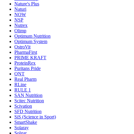
Nature's Plus
Naturi
NOW
NSP
Nutrex
Olimp
Optimum Nutrition
Optimum System
OstroVit
PharmaFirst
PRIME KRAFT
ProteinRex
Puritans Pride
QNT
Real Pharm
RLine
RULE 1
SAN Nutrition
Scitec Nutrition
Scivation
SFD Nutrition
SiS (Science in Sport)
SmartShake
Solaray
Solgar