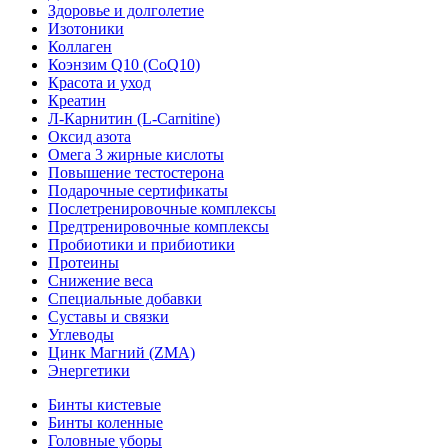
Здоровье и долголетие
Изотоники
Коллаген
Коэнзим Q10 (CoQ10)
Красота и уход
Креатин
Л-Карнитин (L-Сarnitine)
Оксид азота
Омега 3 жирные кислоты
Повышение тестостерона
Подарочные сертификаты
Послетренировочные комплексы
Предтренировочные комплексы
Пробиотики и прибиотики
Протеины
Снижение веса
Специальные добавки
Суставы и связки
Углеводы
Цинк Магний (ZMA)
Энергетики
Бинты кистевые
Бинты коленные
Головные уборы