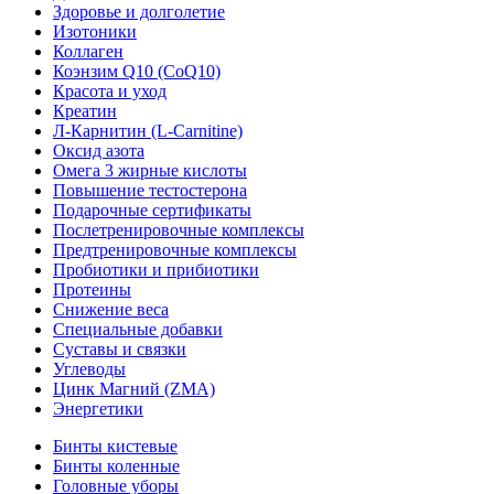
Здоровье и долголетие
Изотоники
Коллаген
Коэнзим Q10 (CoQ10)
Красота и уход
Креатин
Л-Карнитин (L-Сarnitine)
Оксид азота
Омега 3 жирные кислоты
Повышение тестостерона
Подарочные сертификаты
Послетренировочные комплексы
Предтренировочные комплексы
Пробиотики и прибиотики
Протеины
Снижение веса
Специальные добавки
Суставы и связки
Углеводы
Цинк Магний (ZMA)
Энергетики
Бинты кистевые
Бинты коленные
Головные уборы