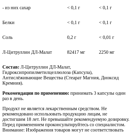
- из них сахар
< 0,1 г
< 0,1 г
Белки
< 0,1 г
< 0,1 г
Соль
0,2 г
< 0,01 г
Л-Цитруллин ДЛ-Малат
82417 мг
2250 мг
Состав:
Л-Цитруллин ДЛ-Малат,
Гидроксипропилметилцеллюлоза (Капсула),
Антислёживающие Вещества (Стеарат Магния, Диоксид
Кремния).
Рекомендации по применению:
принимать 3 капсулы один
раз в день.
Продукт не является лекарственным средством. Не
рекомендовано использовать продукцию лицам, не
достигшим 18 лет. Не превышайте рекомендуемую дозировку.
Перед применением проконсультируйтесь со специалистом.
Внимание: Изображения товаров могут не соответствовать