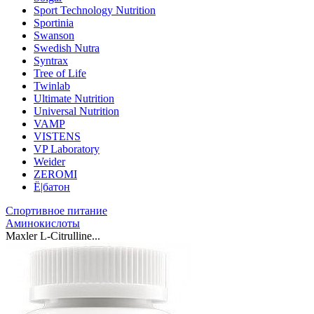
Sport Technology Nutrition
Sportinia
Swanson
Swedish Nutra
Syntrax
Tree of Life
Twinlab
Ultimate Nutrition
Universal Nutrition
VAMP
VISTENS
VP Laboratory
Weider
ZEROMI
Ё|батон
Спортивное питание
Аминокислоты
Maxler L-Citrulline...