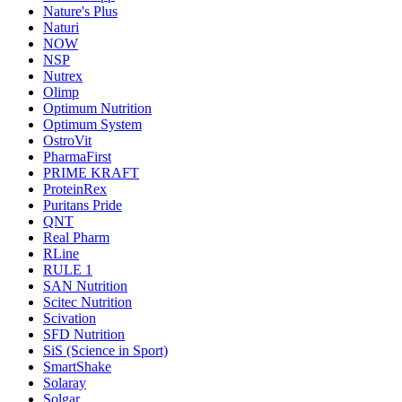
Nature's Plus
Naturi
NOW
NSP
Nutrex
Olimp
Optimum Nutrition
Optimum System
OstroVit
PharmaFirst
PRIME KRAFT
ProteinRex
Puritans Pride
QNT
Real Pharm
RLine
RULE 1
SAN Nutrition
Scitec Nutrition
Scivation
SFD Nutrition
SiS (Science in Sport)
SmartShake
Solaray
Solgar