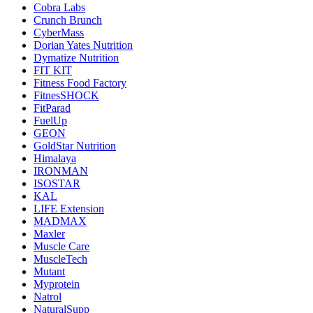
Cobra Labs
Crunch Brunch
CyberMass
Dorian Yates Nutrition
Dymatize Nutrition
FIT KIT
Fitness Food Factory
FitnesSHOCK
FitParad
FuelUp
GEON
GoldStar Nutrition
Himalaya
IRONMAN
ISOSTAR
KAL
LIFE Extension
MADMAX
Maxler
Muscle Care
MuscleTech
Mutant
Myprotein
Natrol
NaturalSupp