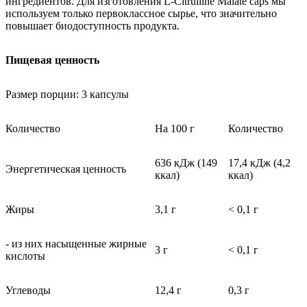
ингредиентов. Для изготовления L-Citrulline Malate caps мы
используем только первоклассное сырье, что значительно
повышает биодоступность продукта.
Пищевая ценность
Размер порции: 3 капсулы
Количество
На 100 г
Количество
636 кДж (149
17,4 кДж (4,2
Энергетическая ценность
ккал)
ккал)
Жиры
3,1 г
< 0,1 г
- из них насыщенные жирные
3 г
< 0,1 г
кислоты
Углеводы
12,4 г
0,3 г