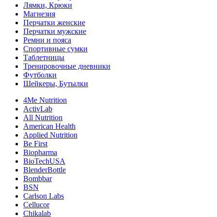
Лямки, Крюки
Магнезия
Перчатки женские
Перчатки мужские
Ремни и пояса
Спортивные сумки
Таблетницы
Тренировочные дневники
Футболки
Шейкеры, Бутылки
4Me Nutrition
ActivLab
All Nutrition
American Health
Applied Nutrition
Be First
Biopharma
BioTechUSA
BlenderBottle
Bombbar
BSN
Carlson Labs
Cellucor
Chikalab