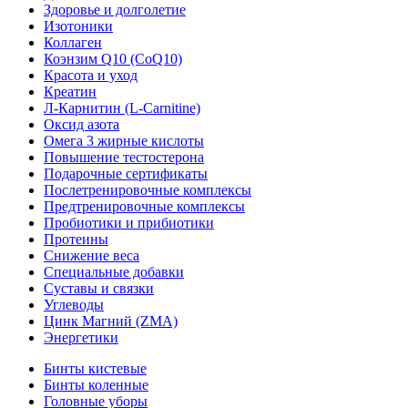
Здоровье и долголетие
Изотоники
Коллаген
Коэнзим Q10 (CoQ10)
Красота и уход
Креатин
Л-Карнитин (L-Сarnitine)
Оксид азота
Омега 3 жирные кислоты
Повышение тестостерона
Подарочные сертификаты
Послетренировочные комплексы
Предтренировочные комплексы
Пробиотики и прибиотики
Протеины
Снижение веса
Специальные добавки
Суставы и связки
Углеводы
Цинк Магний (ZMA)
Энергетики
Бинты кистевые
Бинты коленные
Головные уборы