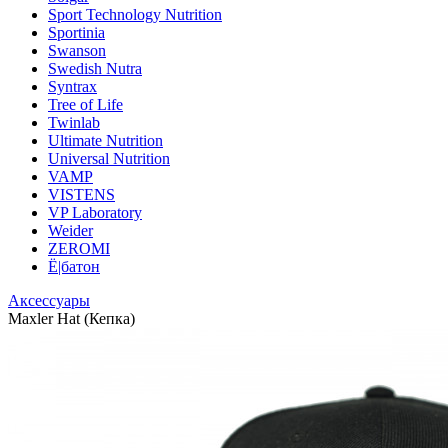
Sport Technology Nutrition
Sportinia
Swanson
Swedish Nutra
Syntrax
Tree of Life
Twinlab
Ultimate Nutrition
Universal Nutrition
VAMP
VISTENS
VP Laboratory
Weider
ZEROMI
Ё|батон
Аксессуары
Maxler Hat (Кепка)