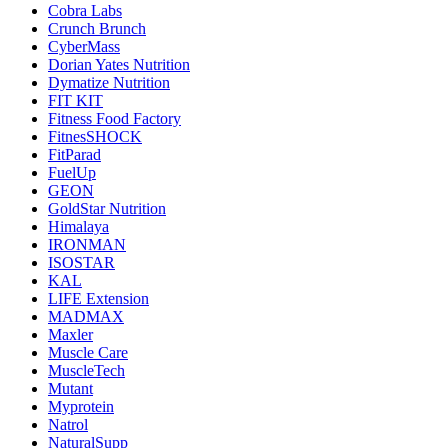
Cobra Labs
Crunch Brunch
CyberMass
Dorian Yates Nutrition
Dymatize Nutrition
FIT KIT
Fitness Food Factory
FitnesSHOCK
FitParad
FuelUp
GEON
GoldStar Nutrition
Himalaya
IRONMAN
ISOSTAR
KAL
LIFE Extension
MADMAX
Maxler
Muscle Care
MuscleTech
Mutant
Myprotein
Natrol
NaturalSupp