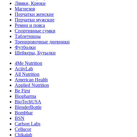
Лямки, Крюки
Магнезия
Перчатки женские
Перчатки мужские
Ремни и пояса
Спортивные сумки
Таблетницы
Тренировочные дневники
Футболки
Шейкеры, Бутылки
4Me Nutrition
ActivLab
All Nutrition
American Health
Applied Nutrition
Be First
Biopharma
BioTechUSA
BlenderBottle
Bombbar
BSN
Carlson Labs
Cellucor
Chikalab