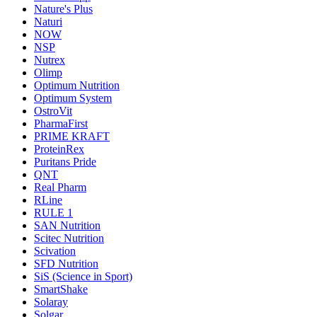
Nature's Plus
Naturi
NOW
NSP
Nutrex
Olimp
Optimum Nutrition
Optimum System
OstroVit
PharmaFirst
PRIME KRAFT
ProteinRex
Puritans Pride
QNT
Real Pharm
RLine
RULE 1
SAN Nutrition
Scitec Nutrition
Scivation
SFD Nutrition
SiS (Science in Sport)
SmartShake
Solaray
Solgar