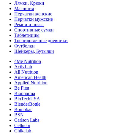
Лямки, Крюки
Магнезия
Перчатки женские
Перчатки мужские
Ремни и пояса
Спортивные сумки
Таблетницы
Тренировочные дневники
Футболки
Шейкеры, Бутылки
4Me Nutrition
ActivLab
All Nutrition
American Health
Applied Nutrition
Be First
Biopharma
BioTechUSA
BlenderBottle
Bombbar
BSN
Carlson Labs
Cellucor
Chikalab