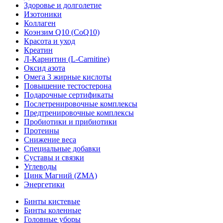
Здоровье и долголетие
Изотоники
Коллаген
Коэнзим Q10 (CoQ10)
Красота и уход
Креатин
Л-Карнитин (L-Сarnitine)
Оксид азота
Омега 3 жирные кислоты
Повышение тестостерона
Подарочные сертификаты
Послетренировочные комплексы
Предтренировочные комплексы
Пробиотики и прибиотики
Протеины
Снижение веса
Специальные добавки
Суставы и связки
Углеводы
Цинк Магний (ZMA)
Энергетики
Бинты кистевые
Бинты коленные
Головные уборы