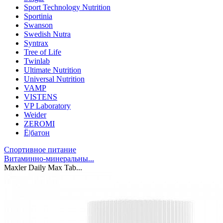
Sport Technology Nutrition
Sportinia
Swanson
Swedish Nutra
Syntrax
Tree of Life
Twinlab
Ultimate Nutrition
Universal Nutrition
VAMP
VISTENS
VP Laboratory
Weider
ZEROMI
Ё|батон
Спортивное питание
Витаминно-минеральны...
Maxler Daily Max Tab...