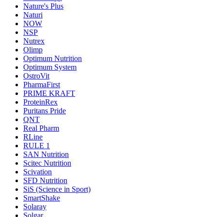
Nature's Plus
Naturi
NOW
NSP
Nutrex
Olimp
Optimum Nutrition
Optimum System
OstroVit
PharmaFirst
PRIME KRAFT
ProteinRex
Puritans Pride
QNT
Real Pharm
RLine
RULE 1
SAN Nutrition
Scitec Nutrition
Scivation
SFD Nutrition
SiS (Science in Sport)
SmartShake
Solaray
Solgar