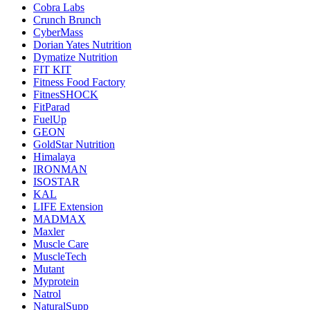
Cobra Labs
Crunch Brunch
CyberMass
Dorian Yates Nutrition
Dymatize Nutrition
FIT KIT
Fitness Food Factory
FitnesSHOCK
FitParad
FuelUp
GEON
GoldStar Nutrition
Himalaya
IRONMAN
ISOSTAR
KAL
LIFE Extension
MADMAX
Maxler
Muscle Care
MuscleTech
Mutant
Myprotein
Natrol
NaturalSupp