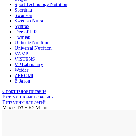
Sport Technology Nutrition
Sportinia
Swanson
Swedish Nutra
Syntrax
Tree of Life
Twinlab
Ultimate Nutrition
Universal Nutrition
VAMP
VISTENS
VP Laboratory
Weider
ZEROMI
Ё|батон
Спортивное питание
Витаминно-минеральны...
Витамины для детей
Maxler D3 + K2 Vitam...