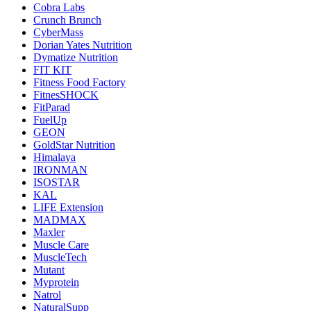
Cobra Labs
Crunch Brunch
CyberMass
Dorian Yates Nutrition
Dymatize Nutrition
FIT KIT
Fitness Food Factory
FitnesSHOCK
FitParad
FuelUp
GEON
GoldStar Nutrition
Himalaya
IRONMAN
ISOSTAR
KAL
LIFE Extension
MADMAX
Maxler
Muscle Care
MuscleTech
Mutant
Myprotein
Natrol
NaturalSupp