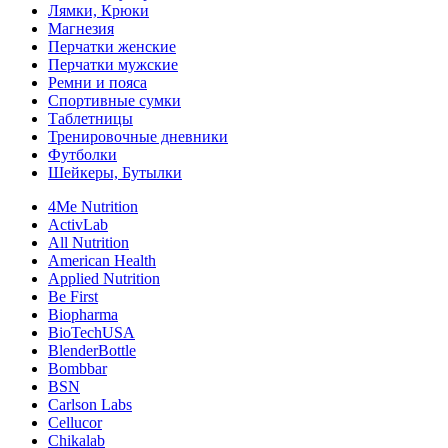
Лямки, Крюки
Магнезия
Перчатки женские
Перчатки мужские
Ремни и пояса
Спортивные сумки
Таблетницы
Тренировочные дневники
Футболки
Шейкеры, Бутылки
4Me Nutrition
ActivLab
All Nutrition
American Health
Applied Nutrition
Be First
Biopharma
BioTechUSA
BlenderBottle
Bombbar
BSN
Carlson Labs
Cellucor
Chikalab