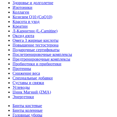
Здоровье и долголетие
Изотоники
Коллаген
Коэнзим Q10 (CoQ10)
Красота и уход
Креатин
Л-Карнитин (L-Сarnitine)
Оксид азота
Омега 3 жирные кислоты
Повышение тестостерона
Подарочные сертификаты
Послетренировочные комплексы
Предтренировочные комплексы
Пробиотики и прибиотики
Протеины
Снижение веса
Специальные добавки
Суставы и связки
Углеводы
Цинк Магний (ZMA)
Энергетики
Бинты кистевые
Бинты коленные
Головные уборы