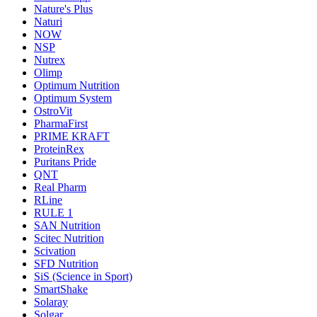
Nature's Plus
Naturi
NOW
NSP
Nutrex
Olimp
Optimum Nutrition
Optimum System
OstroVit
PharmaFirst
PRIME KRAFT
ProteinRex
Puritans Pride
QNT
Real Pharm
RLine
RULE 1
SAN Nutrition
Scitec Nutrition
Scivation
SFD Nutrition
SiS (Science in Sport)
SmartShake
Solaray
Solgar