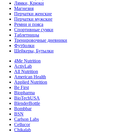
Лямки, Крюки
Магнезия
Перчатки женские
Перчатки мужские
Ремни и пояса
Спортивные сумки
Таблетницы
Тренировочные дневники
Футболки
Шейкеры, Бутылки
4Me Nutrition
ActivLab
All Nutrition
American Health
Applied Nutrition
Be First
Biopharma
BioTechUSA
BlenderBottle
Bombbar
BSN
Carlson Labs
Cellucor
Chikalab