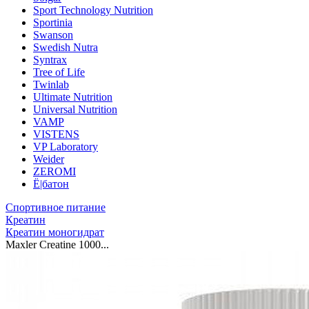
Sport Technology Nutrition
Sportinia
Swanson
Swedish Nutra
Syntrax
Tree of Life
Twinlab
Ultimate Nutrition
Universal Nutrition
VAMP
VISTENS
VP Laboratory
Weider
ZEROMI
Ё|батон
Спортивное питание
Креатин
Креатин моногидрат
Maxler Creatine 1000...