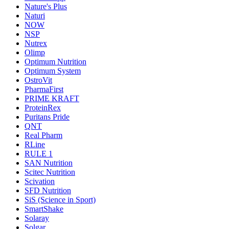
Nature's Plus
Naturi
NOW
NSP
Nutrex
Olimp
Optimum Nutrition
Optimum System
OstroVit
PharmaFirst
PRIME KRAFT
ProteinRex
Puritans Pride
QNT
Real Pharm
RLine
RULE 1
SAN Nutrition
Scitec Nutrition
Scivation
SFD Nutrition
SiS (Science in Sport)
SmartShake
Solaray
Solgar