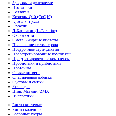
Здоровье и долголетие
Изотоники
Коллаген
Коэнзим Q10 (CoQ10)
Красота и уход
Креатин
Л-Карнитин (L-Сarnitine)
Оксид азота
Омега 3 жирные кислоты
Повышение тестостерона
Подарочные сертификаты
Послетренировочные комплексы
Предтренировочные комплексы
Пробиотики и прибиотики
Протеины
Снижение веса
Специальные добавки
Суставы и связки
Углеводы
Цинк Магний (ZMA)
Энергетики
Бинты кистевые
Бинты коленные
Головные уборы