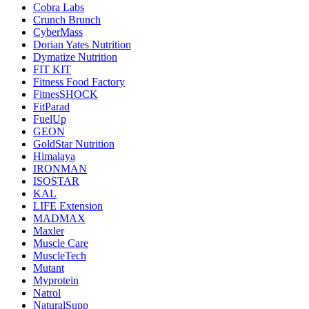
Cobra Labs
Crunch Brunch
CyberMass
Dorian Yates Nutrition
Dymatize Nutrition
FIT KIT
Fitness Food Factory
FitnesSHOCK
FitParad
FuelUp
GEON
GoldStar Nutrition
Himalaya
IRONMAN
ISOSTAR
KAL
LIFE Extension
MADMAX
Maxler
Muscle Care
MuscleTech
Mutant
Myprotein
Natrol
NaturalSupp