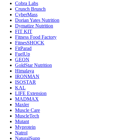
Cobra Labs
Crunch Brunch
CyberMass
Dorian Yates Nutrition
Dymatize Nutrition
FIT KIT
Fitness Food Factory
FitnesSHOCK
FitParad
FuelUp
GEON
GoldStar Nutrition
Himalaya
IRONMAN
ISOSTAR
KAL
LIFE Extension
MADMAX
Maxler
Muscle Care
MuscleTech
Mutant
Myprotein
Natrol
NaturalSupp