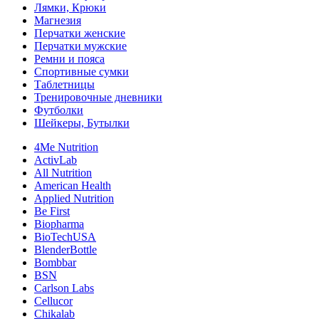
Лямки, Крюки
Магнезия
Перчатки женские
Перчатки мужские
Ремни и пояса
Спортивные сумки
Таблетницы
Тренировочные дневники
Футболки
Шейкеры, Бутылки
4Me Nutrition
ActivLab
All Nutrition
American Health
Applied Nutrition
Be First
Biopharma
BioTechUSA
BlenderBottle
Bombbar
BSN
Carlson Labs
Cellucor
Chikalab