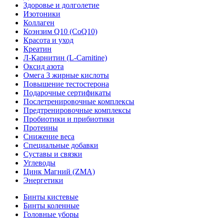
Здоровье и долголетие
Изотоники
Коллаген
Коэнзим Q10 (CoQ10)
Красота и уход
Креатин
Л-Карнитин (L-Сarnitine)
Оксид азота
Омега 3 жирные кислоты
Повышение тестостерона
Подарочные сертификаты
Послетренировочные комплексы
Предтренировочные комплексы
Пробиотики и прибиотики
Протеины
Снижение веса
Специальные добавки
Суставы и связки
Углеводы
Цинк Магний (ZMA)
Энергетики
Бинты кистевые
Бинты коленные
Головные уборы