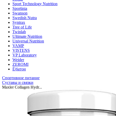
Sport Technology Nutrition
Sportinia
Swanson
Swedish Nutra
Syntrax
Tree of Life
Twinlab
Ultimate Nutrition
Universal Nutrition
VAMP
VISTENS
VP Laboratory
Weider
ZEROMI
Ё|батон
Спортивное питание
Суставы и связки
Maxler Collagen Hydr...