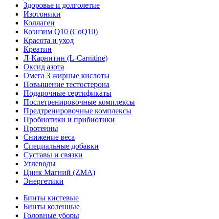
Здоровье и долголетие
Изотоники
Коллаген
Коэнзим Q10 (CoQ10)
Красота и уход
Креатин
Л-Карнитин (L-Сarnitine)
Оксид азота
Омега 3 жирные кислоты
Повышение тестостерона
Подарочные сертификаты
Послетренировочные комплексы
Предтренировочные комплексы
Пробиотики и прибиотики
Протеины
Снижение веса
Специальные добавки
Суставы и связки
Углеводы
Цинк Магний (ZMA)
Энергетики
Бинты кистевые
Бинты коленные
Головные уборы