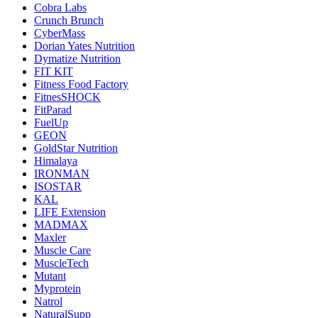
Cobra Labs
Crunch Brunch
CyberMass
Dorian Yates Nutrition
Dymatize Nutrition
FIT KIT
Fitness Food Factory
FitnesSHOCK
FitParad
FuelUp
GEON
GoldStar Nutrition
Himalaya
IRONMAN
ISOSTAR
KAL
LIFE Extension
MADMAX
Maxler
Muscle Care
MuscleTech
Mutant
Myprotein
Natrol
NaturalSupp