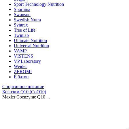
Sport Technology Nutrition
Sportinia
Swanson
Swedish Nutra
Syntrax
Tree of Life
Twinlab
Ultimate Nutrition
Universal Nutrition
VAMP
VISTENS
VP Laboratory
Weider
ZEROMI
Ё|батон
Спортивное питание
Коэнзим Q10 (CoQ10)
Maxler Coenzyme Q10 ...