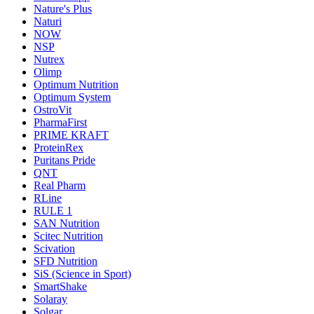
Nature's Plus
Naturi
NOW
NSP
Nutrex
Olimp
Optimum Nutrition
Optimum System
OstroVit
PharmaFirst
PRIME KRAFT
ProteinRex
Puritans Pride
QNT
Real Pharm
RLine
RULE 1
SAN Nutrition
Scitec Nutrition
Scivation
SFD Nutrition
SiS (Science in Sport)
SmartShake
Solaray
Solgar