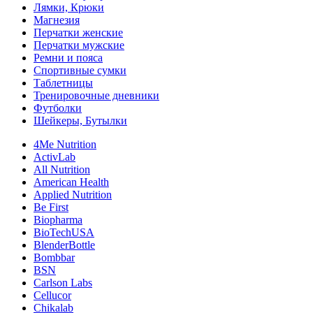
Лямки, Крюки
Магнезия
Перчатки женские
Перчатки мужские
Ремни и пояса
Спортивные сумки
Таблетницы
Тренировочные дневники
Футболки
Шейкеры, Бутылки
4Me Nutrition
ActivLab
All Nutrition
American Health
Applied Nutrition
Be First
Biopharma
BioTechUSA
BlenderBottle
Bombbar
BSN
Carlson Labs
Cellucor
Chikalab