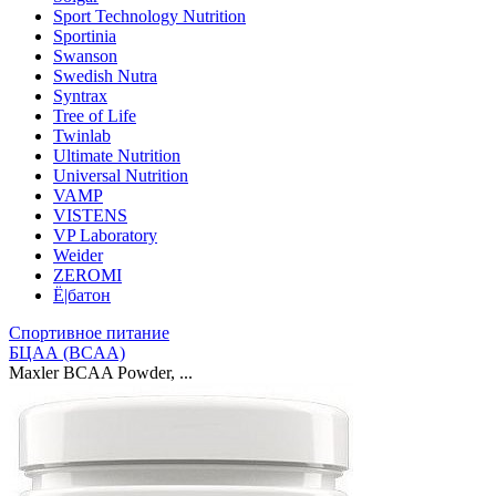
Sport Technology Nutrition
Sportinia
Swanson
Swedish Nutra
Syntrax
Tree of Life
Twinlab
Ultimate Nutrition
Universal Nutrition
VAMP
VISTENS
VP Laboratory
Weider
ZEROMI
Ё|батон
Спортивное питание
БЦАА (BCAA)
Maxler BCAA Powder, ...