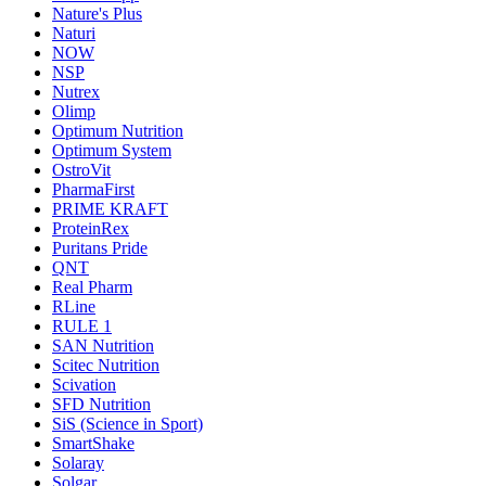
Nature's Plus
Naturi
NOW
NSP
Nutrex
Olimp
Optimum Nutrition
Optimum System
OstroVit
PharmaFirst
PRIME KRAFT
ProteinRex
Puritans Pride
QNT
Real Pharm
RLine
RULE 1
SAN Nutrition
Scitec Nutrition
Scivation
SFD Nutrition
SiS (Science in Sport)
SmartShake
Solaray
Solgar