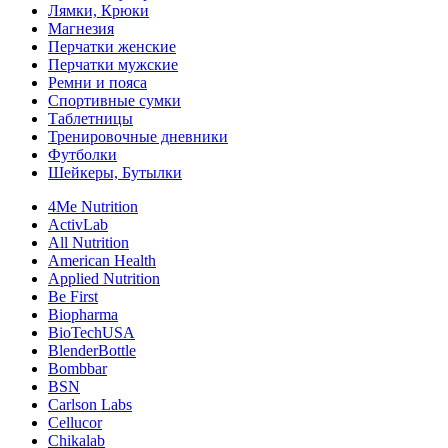
Лямки, Крюки
Магнезия
Перчатки женские
Перчатки мужские
Ремни и пояса
Спортивные сумки
Таблетницы
Тренировочные дневники
Футболки
Шейкеры, Бутылки
4Me Nutrition
ActivLab
All Nutrition
American Health
Applied Nutrition
Be First
Biopharma
BioTechUSA
BlenderBottle
Bombbar
BSN
Carlson Labs
Cellucor
Chikalab