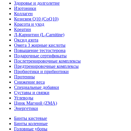
Здоровье и долголетие
Изотоники
Коллаген
Коэнзим Q10 (CoQ10)
Красота и уход
Креатин
Л-Карнитин (L-Сarnitine)
Оксид азота
Омега 3 жирные кислоты
Повышение тестостерона
Подарочные сертификаты
Послетренировочные комплексы
Предтренировочные комплексы
Пробиотики и прибиотики
Протеины
Снижение веса
Специальные добавки
Суставы и связки
Углеводы
Цинк Магний (ZMA)
Энергетики
Бинты кистевые
Бинты коленные
Головные уборы