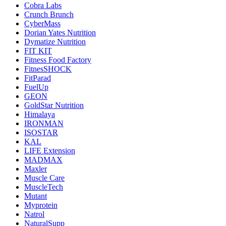
Cobra Labs
Crunch Brunch
CyberMass
Dorian Yates Nutrition
Dymatize Nutrition
FIT KIT
Fitness Food Factory
FitnesSHOCK
FitParad
FuelUp
GEON
GoldStar Nutrition
Himalaya
IRONMAN
ISOSTAR
KAL
LIFE Extension
MADMAX
Maxler
Muscle Care
MuscleTech
Mutant
Myprotein
Natrol
NaturalSupp