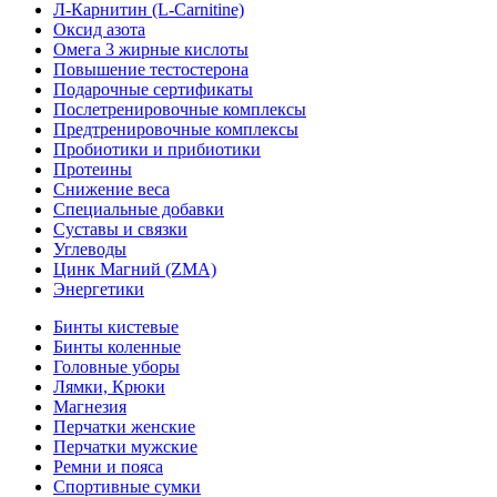
Л-Карнитин (L-Сarnitine)
Оксид азота
Омега 3 жирные кислоты
Повышение тестостерона
Подарочные сертификаты
Послетренировочные комплексы
Предтренировочные комплексы
Пробиотики и прибиотики
Протеины
Снижение веса
Специальные добавки
Суставы и связки
Углеводы
Цинк Магний (ZMA)
Энергетики
Бинты кистевые
Бинты коленные
Головные уборы
Лямки, Крюки
Магнезия
Перчатки женские
Перчатки мужские
Ремни и пояса
Спортивные сумки