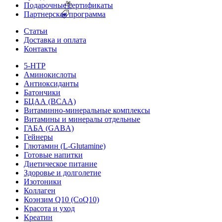
Подарочные сертификаты
Партнерская программа
Статьи
Доставка и оплата
Контакты
5-HTP
Аминокислоты
Антиоксиданты
Батончики
БЦАА (BCAA)
Витаминно-минеральные комплексы
Витамины и минералы отдельные
ГАБА (GABA)
Гейнеры
Глютамин (L-Glutamine)
Готовые напитки
Диетическое питание
Здоровье и долголетие
Изотоники
Коллаген
Коэнзим Q10 (CoQ10)
Красота и уход
Креатин