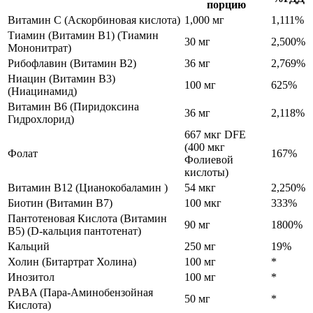
порцию
Витамин C (Аскорбиновая кислота)
1,000 мг
1,111%
Тиамин (Витамин B1) (Тиамин
30 мг
2,500%
Мононитрат)
Рибофлавин (Витамин B2)
36 мг
2,769%
Ниацин (Витамин B3)
100 мг
625%
(Ниацинамид)
Витамин B6 (Пиридоксина
36 мг
2,118%
Гидрохлорид)
667 мкг DFE
(400 мкг
Фолат
167%
Фолиевой
кислоты)
Витамин B12 (Цианокобаламин )
54 мкг
2,250%
Биотин (Витамин B7)
100 мкг
333%
Пантотеновая Кислота (Витамин
90 мг
1800%
B5) (D-кальция пантотенат)
Кальций
250 мг
19%
Холин (Битартрат Холина)
100 мг
*
Инозитол
100 мг
*
PABA (Пара-Аминобензойная
50 мг
*
Кислота)