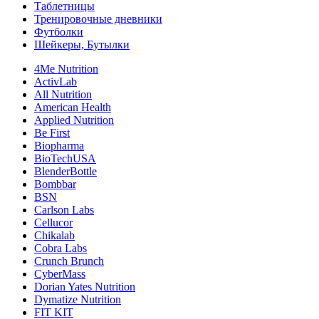
Таблетницы
Тренировочные дневники
Футболки
Шейкеры, Бутылки
4Me Nutrition
ActivLab
All Nutrition
American Health
Applied Nutrition
Be First
Biopharma
BioTechUSA
BlenderBottle
Bombbar
BSN
Carlson Labs
Cellucor
Chikalab
Cobra Labs
Crunch Brunch
CyberMass
Dorian Yates Nutrition
Dymatize Nutrition
FIT KIT