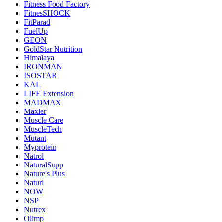
Fitness Food Factory
FitnesSHOCK
FitParad
FuelUp
GEON
GoldStar Nutrition
Himalaya
IRONMAN
ISOSTAR
KAL
LIFE Extension
MADMAX
Maxler
Muscle Care
MuscleTech
Mutant
Myprotein
Natrol
NaturalSupp
Nature's Plus
Naturi
NOW
NSP
Nutrex
Olimp