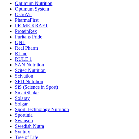
Optimum Nutrition
Optimum System
OstroVit
PharmaFirst
PRIME KRAFT
ProteinRex
Puritans Pride
QNT
Real Pharm
RLine
RULE 1
SAN Nutrition
Scitec Nutrition
Scivation
SFD Nutrition
SiS (Science in Sport)
SmartShake
Solaray
Solgar
Sport Technology Nutrition
Sportinia
Swanson
Swedish Nutra
Syntrax
Tree of Life