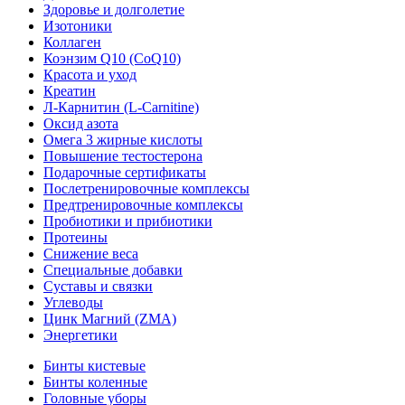
Здоровье и долголетие
Изотоники
Коллаген
Коэнзим Q10 (CoQ10)
Красота и уход
Креатин
Л-Карнитин (L-Сarnitine)
Оксид азота
Омега 3 жирные кислоты
Повышение тестостерона
Подарочные сертификаты
Послетренировочные комплексы
Предтренировочные комплексы
Пробиотики и прибиотики
Протеины
Снижение веса
Специальные добавки
Суставы и связки
Углеводы
Цинк Магний (ZMA)
Энергетики
Бинты кистевые
Бинты коленные
Головные уборы