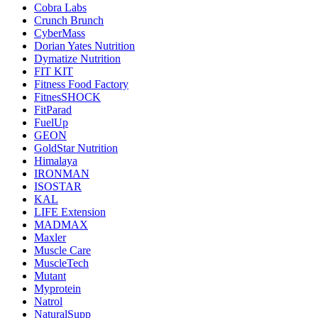
Cobra Labs
Crunch Brunch
CyberMass
Dorian Yates Nutrition
Dymatize Nutrition
FIT KIT
Fitness Food Factory
FitnesSHOCK
FitParad
FuelUp
GEON
GoldStar Nutrition
Himalaya
IRONMAN
ISOSTAR
KAL
LIFE Extension
MADMAX
Maxler
Muscle Care
MuscleTech
Mutant
Myprotein
Natrol
NaturalSupp