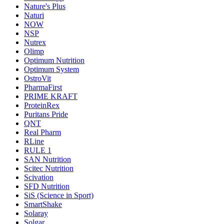
Nature's Plus
Naturi
NOW
NSP
Nutrex
Olimp
Optimum Nutrition
Optimum System
OstroVit
PharmaFirst
PRIME KRAFT
ProteinRex
Puritans Pride
QNT
Real Pharm
RLine
RULE 1
SAN Nutrition
Scitec Nutrition
Scivation
SFD Nutrition
SiS (Science in Sport)
SmartShake
Solaray
Solgar