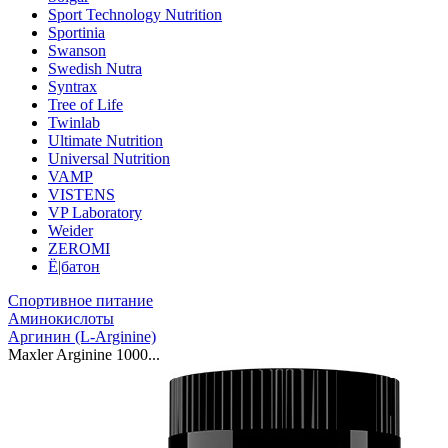
Sport Technology Nutrition
Sportinia
Swanson
Swedish Nutra
Syntrax
Tree of Life
Twinlab
Ultimate Nutrition
Universal Nutrition
VAMP
VISTENS
VP Laboratory
Weider
ZEROMI
Ё|батон
Спортивное питание
Аминокислоты
Аргинин (L-Arginine)
Maxler Arginine 1000...