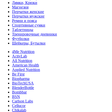
Лямки, Крюки
Магнезия
Перчатки женские
Перчатки мужские
Ремни и пояса
Спортивные сумки
Таблетницы
Тренировочные дневники
Футболки
Шейкеры, Бутылки
4Me Nutrition
ActivLab
All Nutrition
American Health
Applied Nutrition
Be First
Biopharma
BioTechUSA
BlenderBottle
Bombbar
BSN
Carlson Labs
Cellucor
Chikalab