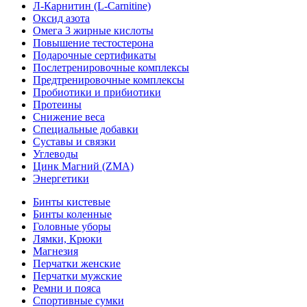
Л-Карнитин (L-Сarnitine)
Оксид азота
Омега 3 жирные кислоты
Повышение тестостерона
Подарочные сертификаты
Послетренировочные комплексы
Предтренировочные комплексы
Пробиотики и прибиотики
Протеины
Снижение веса
Специальные добавки
Суставы и связки
Углеводы
Цинк Магний (ZMA)
Энергетики
Бинты кистевые
Бинты коленные
Головные уборы
Лямки, Крюки
Магнезия
Перчатки женские
Перчатки мужские
Ремни и пояса
Спортивные сумки