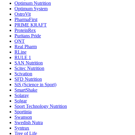
Optimum Nutrition
Optimum System
OstroVit
PharmaFirst
PRIME KRAFT
ProteinRex
Puritans Pride
QNT
Real Pharm
RLine
RULE 1
SAN Nutrition
Scitec Nutrition
Scivation
SFD Nutrition
SiS (Science in Sport)
SmartShake
Solaray
Solgar
Sport Technology Nutrition
Sportinia
Swanson
Swedish Nutra
Syntrax
Tree of Life