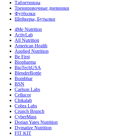
Таблетницы
Тренировочные дневники
Футболки
Шейкеры, Бутылки
4Me Nutrition
ActivLab
All Nutrition
American Health
Applied Nutrition
Be First
Biopharma
BioTechUSA
BlenderBottle
Bombbar
BSN
Carlson Labs
Cellucor
Chikalab
Cobra Labs
Crunch Brunch
CyberMass
Dorian Yates Nutrition
Dymatize Nutrition
FIT KIT