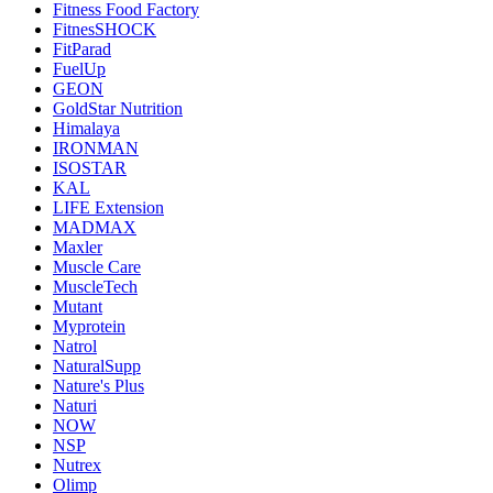
Fitness Food Factory
FitnesSHOCK
FitParad
FuelUp
GEON
GoldStar Nutrition
Himalaya
IRONMAN
ISOSTAR
KAL
LIFE Extension
MADMAX
Maxler
Muscle Care
MuscleTech
Mutant
Myprotein
Natrol
NaturalSupp
Nature's Plus
Naturi
NOW
NSP
Nutrex
Olimp