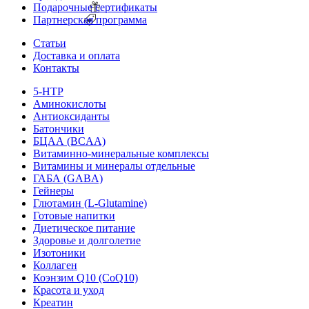
Подарочные сертификаты
Партнерская программа
Статьи
Доставка и оплата
Контакты
5-HTP
Аминокислоты
Антиоксиданты
Батончики
БЦАА (BCAA)
Витаминно-минеральные комплексы
Витамины и минералы отдельные
ГАБА (GABA)
Гейнеры
Глютамин (L-Glutamine)
Готовые напитки
Диетическое питание
Здоровье и долголетие
Изотоники
Коллаген
Коэнзим Q10 (CoQ10)
Красота и уход
Креатин