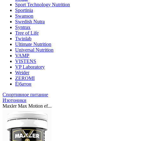
Sport Technology Nutrition
Sportinia
Swanson
Swedish Nutra
Syntrax
Tree of Life
Twinlab
Ultimate Nutrition
Universal Nutrition
VAMP
VISTENS
VP Laboratory
Weider
ZEROMI
Ё|батон
Спортивное питание
Изотоники
Maxler Max Motion ef...