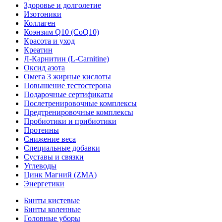
Здоровье и долголетие
Изотоники
Коллаген
Коэнзим Q10 (CoQ10)
Красота и уход
Креатин
Л-Карнитин (L-Сarnitine)
Оксид азота
Омега 3 жирные кислоты
Повышение тестостерона
Подарочные сертификаты
Послетренировочные комплексы
Предтренировочные комплексы
Пробиотики и прибиотики
Протеины
Снижение веса
Специальные добавки
Суставы и связки
Углеводы
Цинк Магний (ZMA)
Энергетики
Бинты кистевые
Бинты коленные
Головные уборы