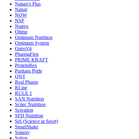
Nature's Plus
Naturi
NOW
NSP
Nutrex
Olimp
Optimum Nutrition
Optimum System
OstroVit
PharmaFirst
PRIME KRAFT
ProteinRex
Puritans Pride
QNT
Real Pharm
RLine
RULE 1
SAN Nutrition
Scitec Nutrition
Scivation
SFD Nutrition
SiS (Science in Sport)
SmartShake
Solaray
Solgar