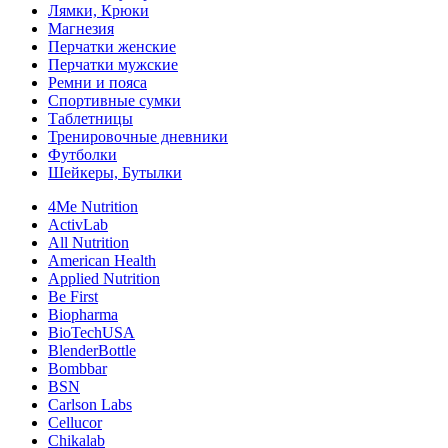
Лямки, Крюки
Магнезия
Перчатки женские
Перчатки мужские
Ремни и пояса
Спортивные сумки
Таблетницы
Тренировочные дневники
Футболки
Шейкеры, Бутылки
4Me Nutrition
ActivLab
All Nutrition
American Health
Applied Nutrition
Be First
Biopharma
BioTechUSA
BlenderBottle
Bombbar
BSN
Carlson Labs
Cellucor
Chikalab