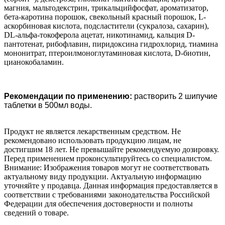
магния, мальтодекстрин, трикальцийфосфат, ароматизатор,
бета-каротина порошок, свекольный красный порошок, L-
аскорбиновая кислота, подсластители (сукралоза, сахарин),
DL-альфа-токоферола ацетат, никотинамид, кальция D-
пантотенат, рибофлавин, пиридоксина гидрохлорид, тиамина
мононитрат, птероилмоноглутаминовая кислота, D-биотин,
цианокобаламин.
Рекомендации по применению:
растворить 2 шипучие
таблетки в 500мл воды.
Продукт не является лекарственным средством. Не
рекомендовано использовать продукцию лицам, не
достигшим 18 лет. Не превышайте рекомендуемую дозировку.
Перед применением проконсультируйтесь со специалистом.
Внимание: Изображения товаров могут не соответствовать
актуальному виду продукции. Актуальную информацию
уточняйте у продавца. Данная информация предоставляется в
соответствии с требованиями законодательства Российской
Федерации для обеспечения достоверности и полноты
сведений о товаре.