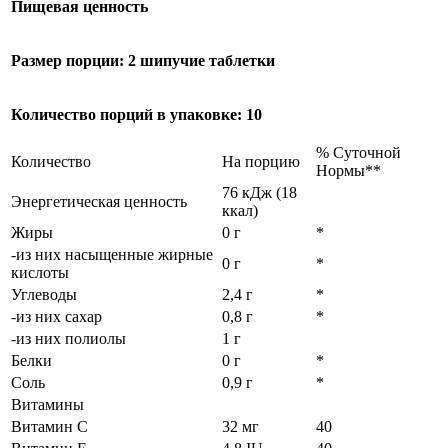
Пищевая ценность
Размер порции: 2 шипучие таблетки
Количество порций в упаковке: 10
% Суточной
Количество
На порцию
Нормы**
76 кДж (18
Энергетическая ценность
ккал)
Жиры
0 г
*
-из них насыщенные жирные
0 г
*
кислоты
Углеводы
2,4 г
*
-из них сахар
0,8 г
*
-из них полиолы
1 г
Белки
0 г
*
Соль
0,9 г
*
Витамины
Витамин С
32 мг
40