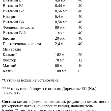
Витамин E
4,8 IU
40
Витамин B1
0,44 мг
40
Витамин B2
0,56 мг
40
Ниацин
6,4 мг
40
Витамин B6
0,56 мг
40
Фолиевая кислота
80 мкг
40
Витамин B12
1 мкг
40
Биотин
20 мкг
40
Пантотеновая кислота
2,4 мг
40
Минералы
Кальций
162 мг
20
Фосфор
78 мг
12
Магний
60 мг
16
Калий
108 мг
6
*Суточная норма не установлена.
** % от суточной нормы (согласно Директиве ЕС (No.)
1169/2011).
Состав:
кислота (лимонная кислота), регуляторы кислотности
(бикарбонат натрия, бикарбонат калия), наполнитель
(сорбит*), декстроза, глюконат лактата кальция, цитрат