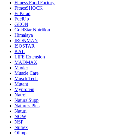
Fitness Food Factory
FitnesSHOCK
FitParad
FuelUp
GEON
GoldStar Nutrition
Himalaya
IRONMAN
ISOSTAR
KAL
LIFE Extension
MADMAX
Maxler
Muscle Care
MuscleTech
Mutant
Myprotein
Natrol
NaturalSupp
Nature's Plus
Naturi
NOW
NSP
Nutrex
Olimp