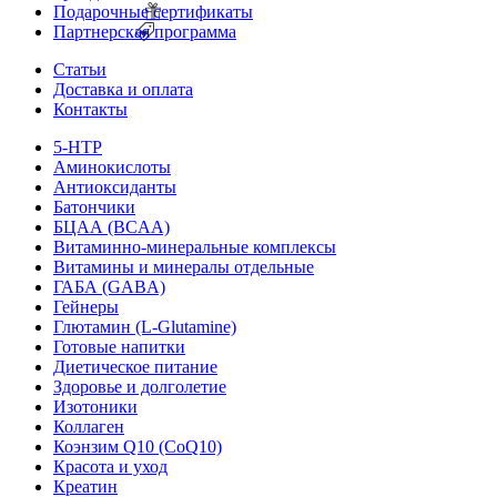
Подарочные сертификаты
Партнерская программа
Статьи
Доставка и оплата
Контакты
5-HTP
Аминокислоты
Антиоксиданты
Батончики
БЦАА (BCAA)
Витаминно-минеральные комплексы
Витамины и минералы отдельные
ГАБА (GABA)
Гейнеры
Глютамин (L-Glutamine)
Готовые напитки
Диетическое питание
Здоровье и долголетие
Изотоники
Коллаген
Коэнзим Q10 (CoQ10)
Красота и уход
Креатин