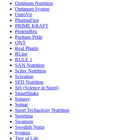
Optimum Nutrition
Optimum System
OstroVit
PharmaFirst
PRIME KRAFT
ProteinRex
Puritans Pride
QNT
Real Pharm
RLine
RULE 1
SAN Nutrition
Scitec Nutrition
Scivation
SFD Nutrition
SiS (Science in Sport)
SmartShake
Solaray
Solgar
Sport Technology Nutrition
Sportinia
Swanson
Swedish Nutra
Syntrax
Tree of Life