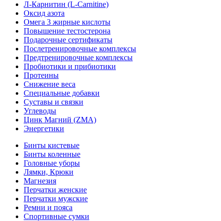
Л-Карнитин (L-Сarnitine)
Оксид азота
Омега 3 жирные кислоты
Повышение тестостерона
Подарочные сертификаты
Послетренировочные комплексы
Предтренировочные комплексы
Пробиотики и прибиотики
Протеины
Снижение веса
Специальные добавки
Суставы и связки
Углеводы
Цинк Магний (ZMA)
Энергетики
Бинты кистевые
Бинты коленные
Головные уборы
Лямки, Крюки
Магнезия
Перчатки женские
Перчатки мужские
Ремни и пояса
Спортивные сумки