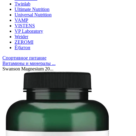
Twinlab
Ultimate Nutrition
Universal Nutrition
VAMP
VISTENS
VP Laboratory
Weider
ZEROMI
Ё|батон
Спортивное питание
Витамины и минералы ...
Swanson Magnesium 20...