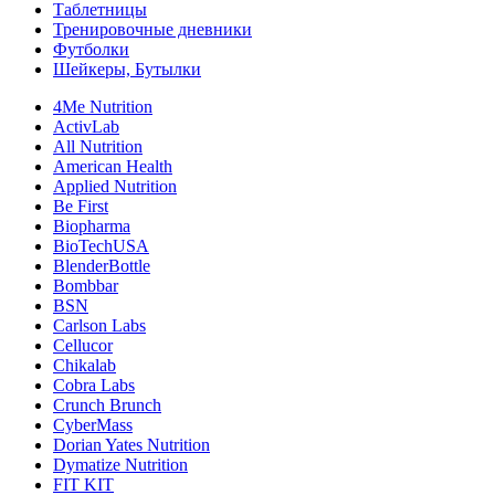
Таблетницы
Тренировочные дневники
Футболки
Шейкеры, Бутылки
4Me Nutrition
ActivLab
All Nutrition
American Health
Applied Nutrition
Be First
Biopharma
BioTechUSA
BlenderBottle
Bombbar
BSN
Carlson Labs
Cellucor
Chikalab
Cobra Labs
Crunch Brunch
CyberMass
Dorian Yates Nutrition
Dymatize Nutrition
FIT KIT