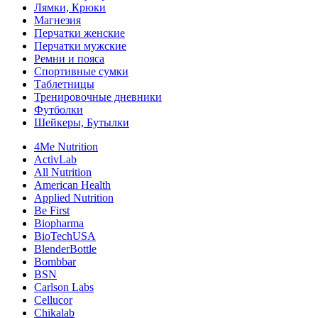
Лямки, Крюки
Магнезия
Перчатки женские
Перчатки мужские
Ремни и пояса
Спортивные сумки
Таблетницы
Тренировочные дневники
Футболки
Шейкеры, Бутылки
4Me Nutrition
ActivLab
All Nutrition
American Health
Applied Nutrition
Be First
Biopharma
BioTechUSA
BlenderBottle
Bombbar
BSN
Carlson Labs
Cellucor
Chikalab