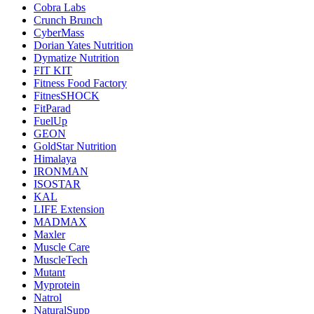
Cobra Labs
Crunch Brunch
CyberMass
Dorian Yates Nutrition
Dymatize Nutrition
FIT KIT
Fitness Food Factory
FitnesSHOCK
FitParad
FuelUp
GEON
GoldStar Nutrition
Himalaya
IRONMAN
ISOSTAR
KAL
LIFE Extension
MADMAX
Maxler
Muscle Care
MuscleTech
Mutant
Myprotein
Natrol
NaturalSupp