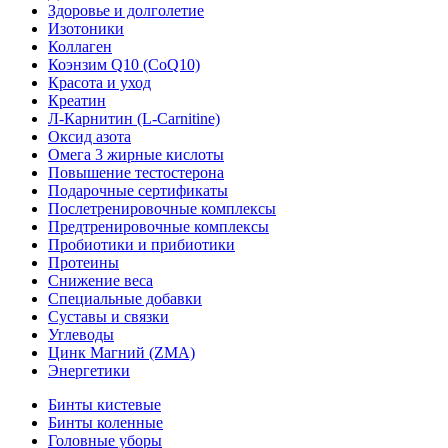
Здоровье и долголетие
Изотоники
Коллаген
Коэнзим Q10 (CoQ10)
Красота и уход
Креатин
Л-Карнитин (L-Сarnitine)
Оксид азота
Омега 3 жирные кислоты
Повышение тестостерона
Подарочные сертификаты
Послетренировочные комплексы
Предтренировочные комплексы
Пробиотики и прибиотики
Протеины
Снижение веса
Специальные добавки
Суставы и связки
Углеводы
Цинк Магний (ZMA)
Энергетики
Бинты кистевые
Бинты коленные
Головные уборы