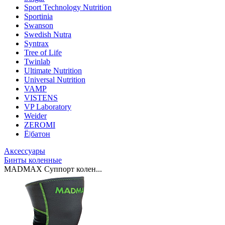
Sport Technology Nutrition
Sportinia
Swanson
Swedish Nutra
Syntrax
Tree of Life
Twinlab
Ultimate Nutrition
Universal Nutrition
VAMP
VISTENS
VP Laboratory
Weider
ZEROMI
Ё|батон
Аксессуары
Бинты коленные
MADMAX Суппорт колен...