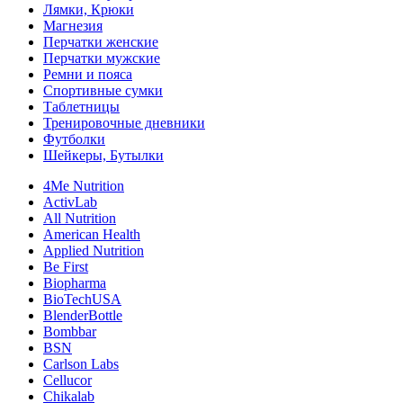
Лямки, Крюки
Магнезия
Перчатки женские
Перчатки мужские
Ремни и пояса
Спортивные сумки
Таблетницы
Тренировочные дневники
Футболки
Шейкеры, Бутылки
4Me Nutrition
ActivLab
All Nutrition
American Health
Applied Nutrition
Be First
Biopharma
BioTechUSA
BlenderBottle
Bombbar
BSN
Carlson Labs
Cellucor
Chikalab