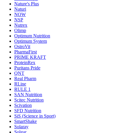
Nature's Plus
Naturi
NOW
NSP
Nutrex
Olimp
Optimum Nutrition
Optimum System
OstroVit
PharmaFirst
PRIME KRAFT
ProteinRex
Puritans Pride
QNT
Real Pharm
RLine
RULE 1
SAN Nutrition
Scitec Nutrition
Scivation
SFD Nutrition
SiS (Science in Sport)
SmartShake
Solaray
Solgar