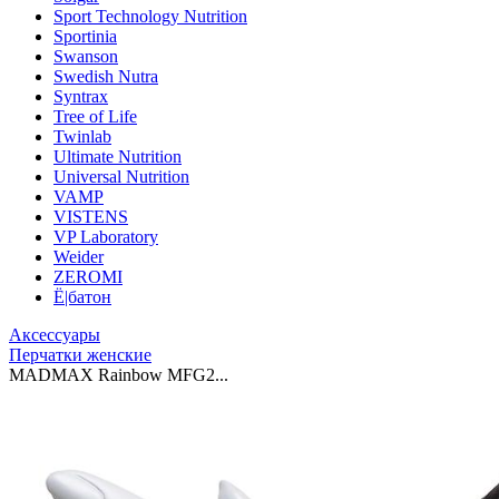
Sport Technology Nutrition
Sportinia
Swanson
Swedish Nutra
Syntrax
Tree of Life
Twinlab
Ultimate Nutrition
Universal Nutrition
VAMP
VISTENS
VP Laboratory
Weider
ZEROMI
Ё|батон
Аксессуары
Перчатки женские
MADMAX Rainbow MFG2...