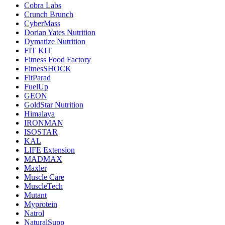
Cobra Labs
Crunch Brunch
CyberMass
Dorian Yates Nutrition
Dymatize Nutrition
FIT KIT
Fitness Food Factory
FitnesSHOCK
FitParad
FuelUp
GEON
GoldStar Nutrition
Himalaya
IRONMAN
ISOSTAR
KAL
LIFE Extension
MADMAX
Maxler
Muscle Care
MuscleTech
Mutant
Myprotein
Natrol
NaturalSupp