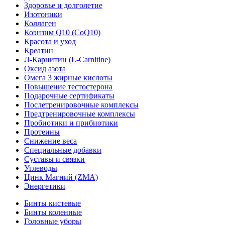
Здоровье и долголетие
Изотоники
Коллаген
Коэнзим Q10 (CoQ10)
Красота и уход
Креатин
Л-Карнитин (L-Сarnitine)
Оксид азота
Омега 3 жирные кислоты
Повышение тестостерона
Подарочные сертификаты
Послетренировочные комплексы
Предтренировочные комплексы
Пробиотики и прибиотики
Протеины
Снижение веса
Специальные добавки
Суставы и связки
Углеводы
Цинк Магний (ZMA)
Энергетики
Бинты кистевые
Бинты коленные
Головные уборы